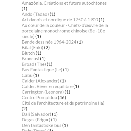
Amazônia. Créations et futurs autochtones
(1)
Ando (Tadao)
(1)
Art danois et nordique de 1750 à 1900
(1)
Au cœur de la couleur - Chefs-d’œuvre de la
porcelaine monochrome chinoise (8e -18e
siècle)
(1)
Bande dessinée 1964-2024
(1)
Bilal (Enki)
(2)
Blutch
(1)
Brancusi
(1)
Broad (The)
(1)
Bus Fantastique (Le)
(1)
Cabu
(1)
Calder (Alexander)
(1)
Calder. Rêver en équilibre
(1)
Carrington (Leonora)
(1)
Centre Pompidou
(46)
Cité de l'architecture et du patrimoine (la)
(2)
Dalí (Salvador)
(1)
Degas (Edgar)
(1)
Den fantastiske bus
(1)
Doig (Peter)
(1)