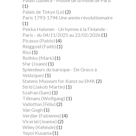
Palais Galliera - Musée de la mode de Paris
(1)
Palais de Tokyo (Le)
(2)
Paris 1793-1794 Une année révolutionnaire
(1)
Pekka Halonen - Un hymne à la Finlande -
Paris - du 04/11/2025 au 22/02/2026
(1)
Picasso (Pablo)
(4)
Ringgold (Faith)
(1)
Riss
(1)
Rothko (Mark)
(1)
Sfar (Joann)
(1)
Splendeurs du baroque - De Greco à
Velázquez
(1)
Statens Museum for Kunst ou SMK
(2)
Strid (Jakob Martin)
(1)
Szafran (Sam)
(1)
Tillmans (Wolfgang)
(1)
Vallotton (Félix)
(2)
Van Gogh
(1)
Verdier (Fabienne)
(4)
Vicerial (Jeanne)
(2)
Wiley (Kehinde)
(1)
Yayoi Kusama
(1)