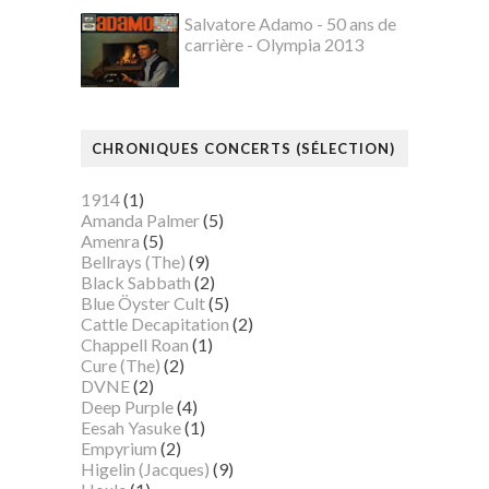
Salvatore Adamo - 50 ans de
carrière - Olympia 2013
CHRONIQUES CONCERTS (SÉLECTION)
1914
(1)
Amanda Palmer
(5)
Amenra
(5)
Bellrays (The)
(9)
Black Sabbath
(2)
Blue Öyster Cult
(5)
Cattle Decapitation
(2)
Chappell Roan
(1)
Cure (The)
(2)
DVNE
(2)
Deep Purple
(4)
Eesah Yasuke
(1)
Empyrium
(2)
Higelin (Jacques)
(9)