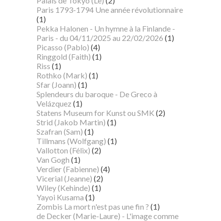
Palais de Tokyo (Le)
(2)
Paris 1793-1794 Une année révolutionnaire
(1)
Pekka Halonen - Un hymne à la Finlande -
Paris - du 04/11/2025 au 22/02/2026
(1)
Picasso (Pablo)
(4)
Ringgold (Faith)
(1)
Riss
(1)
Rothko (Mark)
(1)
Sfar (Joann)
(1)
Splendeurs du baroque - De Greco à
Velázquez
(1)
Statens Museum for Kunst ou SMK
(2)
Strid (Jakob Martin)
(1)
Szafran (Sam)
(1)
Tillmans (Wolfgang)
(1)
Vallotton (Félix)
(2)
Van Gogh
(1)
Verdier (Fabienne)
(4)
Vicerial (Jeanne)
(2)
Wiley (Kehinde)
(1)
Yayoi Kusama
(1)
Zombis La mort n'est pas une fin ?
(1)
de Decker (Marie-Laure) - L'image comme