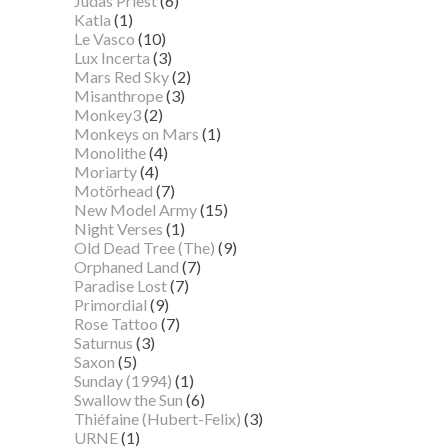
Judas Priest
(6)
Katla
(1)
Le Vasco
(10)
Lux Incerta
(3)
Mars Red Sky
(2)
Misanthrope
(3)
Monkey3
(2)
Monkeys on Mars
(1)
Monolithe
(4)
Moriarty
(4)
Motörhead
(7)
New Model Army
(15)
Night Verses
(1)
Old Dead Tree (The)
(9)
Orphaned Land
(7)
Paradise Lost
(7)
Primordial
(9)
Rose Tattoo
(7)
Saturnus
(3)
Saxon
(5)
Sunday (1994)
(1)
Swallow the Sun
(6)
Thiéfaine (Hubert-Felix)
(3)
URNE
(1)