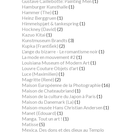
Gustave Caillebotte: Painting Men
(1)
Hamburger Kunsthalle
(1)
Hammer (The)
(1)
Heinz Berggruen
(1)
Himmelspjæt & tankespring
(1)
Hockney (David)
(2)
Kazuo Kitai
(1)
Kunstmuseum Brandts
(3)
Kupka (František)
(2)
L'ange du bizarre - Le romantisme noir
(1)
La mode en mouvement #2
(1)
Louisiana Museum of Modern Art
(1)
Louvre Couture Objets d'art
(1)
Luce (Maximilien)
(1)
Magritte (René)
(2)
Maison Européenne de la Photographie
(16)
Maison de Chateaubriand
(1)
Maison de la culture du Japon à Paris
(1)
Maison du Danemark (La)
(1)
Maison-musée Hans Christian Andersen
(1)
Manet (Edouard)
(1)
Manga. Tout un art !
(1)
Matisse
(5)
Mexica. Des dons et des dieux au Templo