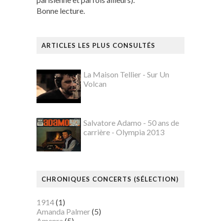
Bonne lecture.
ARTICLES LES PLUS CONSULTÉS
La Maison Tellier - Sur Un
Volcan
Salvatore Adamo - 50 ans de
carrière - Olympia 2013
CHRONIQUES CONCERTS (SÉLECTION)
1914
(1)
Amanda Palmer
(5)
Amenra
(5)