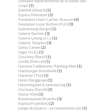
Domaine départemental de la Vallée-aux-
Loups
(1)
Edelfelt (Albert)
(1)
Espace Niemeyer
(2)
Fondation Henri Cartier-Bresson
(4)
Fondation Louis Vuitton (FLV)
(3)
Gainsbourg (Serge)
(1)
Galerie Barbier
(3)
Galerie Lelong & Co
(1)
Galerie Templon
(3)
Getty Center
(2)
Giger (H.R.)
(1)
Goscinny (René)
(1)
Gotlib (Marcel)
(1)
Gustave Caillebotte: Painting Men
(1)
Hamburger Kunsthalle
(1)
Hammer (The)
(1)
Heinz Berggruen
(1)
Himmelspjæt & tankespring
(1)
Hockney (David)
(2)
Kazuo Kitai
(1)
Kunstmuseum Brandts
(3)
Kupka (František)
(2)
L'ange du bizarre - Le romantisme noir
(1)