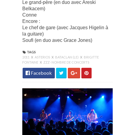
Le grand-père (en duo avec Areski
Belkacem)
Conne
Encore :
Le chef de gare (avec Jacques Higelin à
la guitare)
Soufi (en duo avec Grace Jones)
TAGS
2011
X
ASTERIOS
X
BATACLAN (LE)
X
BRIGITTE
FONTAINE
X
ZZZ- NOMBRE DE CONCERTS
Facebook