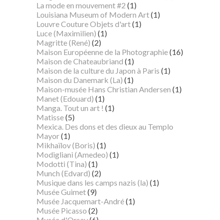
La mode en mouvement #2
(1)
Louisiana Museum of Modern Art
(1)
Louvre Couture Objets d'art
(1)
Luce (Maximilien)
(1)
Magritte (René)
(2)
Maison Européenne de la Photographie
(16)
Maison de Chateaubriand
(1)
Maison de la culture du Japon à Paris
(1)
Maison du Danemark (La)
(1)
Maison-musée Hans Christian Andersen
(1)
Manet (Edouard)
(1)
Manga. Tout un art !
(1)
Matisse
(5)
Mexica. Des dons et des dieux au Templo
Mayor
(1)
Mikhaïlov (Boris)
(1)
Modigliani (Amedeo)
(1)
Modotti (Tina)
(1)
Munch (Edvard)
(2)
Musique dans les camps nazis (la)
(1)
Musée Guimet
(9)
Musée Jacquemart-André
(1)
Musée Picasso
(2)
Musée d'Orsay
(6)