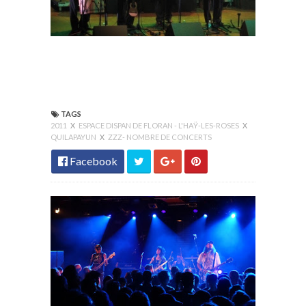
TAGS
2011
X
ESPACE DISPAN DE FLORAN - L'HAŸ-LES-ROSES
X
QUILAPAYUN
X
ZZZ- NOMBRE DE CONCERTS
Facebook