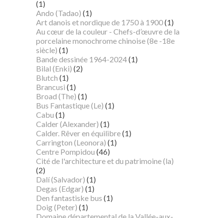
(1)
Ando (Tadao)
(1)
Art danois et nordique de 1750 à 1900
(1)
Au cœur de la couleur - Chefs-d’œuvre de la
porcelaine monochrome chinoise (8e -18e
siècle)
(1)
Bande dessinée 1964-2024
(1)
Bilal (Enki)
(2)
Blutch
(1)
Brancusi
(1)
Broad (The)
(1)
Bus Fantastique (Le)
(1)
Cabu
(1)
Calder (Alexander)
(1)
Calder. Rêver en équilibre
(1)
Carrington (Leonora)
(1)
Centre Pompidou
(46)
Cité de l'architecture et du patrimoine (la)
(2)
Dalí (Salvador)
(1)
Degas (Edgar)
(1)
Den fantastiske bus
(1)
Doig (Peter)
(1)
Domaine départemental de la Vallée-aux-