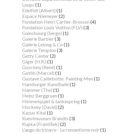
Loups
(1)
Edelfelt (Albert)
(1)
Espace Niemeyer
(2)
Fondation Henri Cartier-Bresson
(4)
Fondation Louis Vuitton (FLV)
(3)
Gainsbourg (Serge)
(1)
Galerie Barbier
(3)
Galerie Lelong & Co
(1)
Galerie Templon
(3)
Getty Center
(2)
Giger (H.R.)
(1)
Goscinny (René)
(1)
Gotlib (Marcel)
(1)
Gustave Caillebotte: Painting Men
(1)
Hamburger Kunsthalle
(1)
Hammer (The)
(1)
Heinz Berggruen
(1)
Himmelspjæt & tankespring
(1)
Hockney (David)
(2)
Kazuo Kitai
(1)
Kunstmuseum Brandts
(3)
Kupka (František)
(2)
L'ange du bizarre - Le romantisme noir
(1)