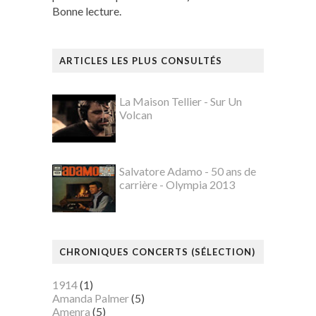
Bonne lecture.
ARTICLES LES PLUS CONSULTÉS
La Maison Tellier - Sur Un
Volcan
Salvatore Adamo - 50 ans de
carrière - Olympia 2013
CHRONIQUES CONCERTS (SÉLECTION)
1914
(1)
Amanda Palmer
(5)
Amenra
(5)