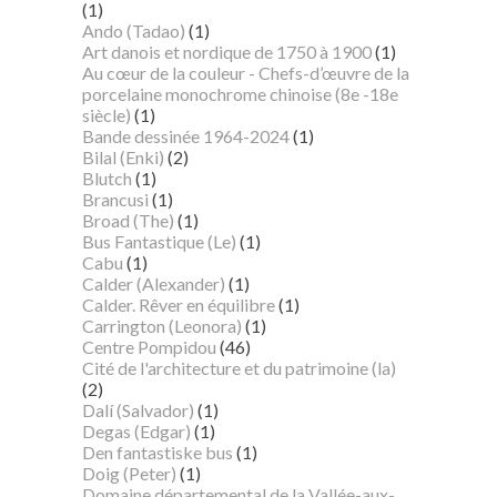
(1)
Ando (Tadao)
(1)
Art danois et nordique de 1750 à 1900
(1)
Au cœur de la couleur - Chefs-d’œuvre de la
porcelaine monochrome chinoise (8e -18e
siècle)
(1)
Bande dessinée 1964-2024
(1)
Bilal (Enki)
(2)
Blutch
(1)
Brancusi
(1)
Broad (The)
(1)
Bus Fantastique (Le)
(1)
Cabu
(1)
Calder (Alexander)
(1)
Calder. Rêver en équilibre
(1)
Carrington (Leonora)
(1)
Centre Pompidou
(46)
Cité de l'architecture et du patrimoine (la)
(2)
Dalí (Salvador)
(1)
Degas (Edgar)
(1)
Den fantastiske bus
(1)
Doig (Peter)
(1)
Domaine départemental de la Vallée-aux-