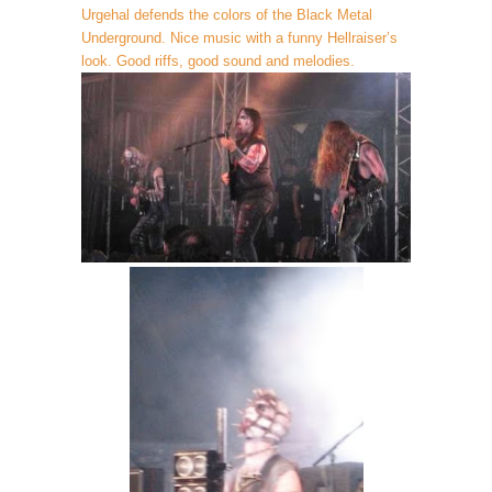
Urgehal defends the colors of the Black Metal
Underground. N
ice music with a funny Hellraiser’s
look.
Good riffs, good sound and melodies.