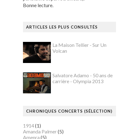
Bonne lecture.
ARTICLES LES PLUS CONSULTÉS
La Maison Tellier - Sur Un
Volcan
Salvatore Adamo - 50 ans de
carrière - Olympia 2013
CHRONIQUES CONCERTS (SÉLECTION)
1914
(1)
Amanda Palmer
(5)
Amenra
(5)