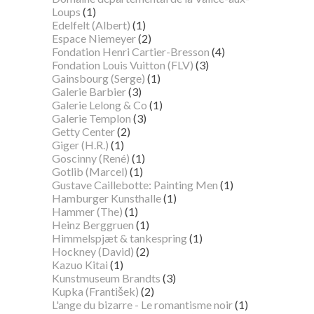
Loups
(1)
Edelfelt (Albert)
(1)
Espace Niemeyer
(2)
Fondation Henri Cartier-Bresson
(4)
Fondation Louis Vuitton (FLV)
(3)
Gainsbourg (Serge)
(1)
Galerie Barbier
(3)
Galerie Lelong & Co
(1)
Galerie Templon
(3)
Getty Center
(2)
Giger (H.R.)
(1)
Goscinny (René)
(1)
Gotlib (Marcel)
(1)
Gustave Caillebotte: Painting Men
(1)
Hamburger Kunsthalle
(1)
Hammer (The)
(1)
Heinz Berggruen
(1)
Himmelspjæt & tankespring
(1)
Hockney (David)
(2)
Kazuo Kitai
(1)
Kunstmuseum Brandts
(3)
Kupka (František)
(2)
L'ange du bizarre - Le romantisme noir
(1)