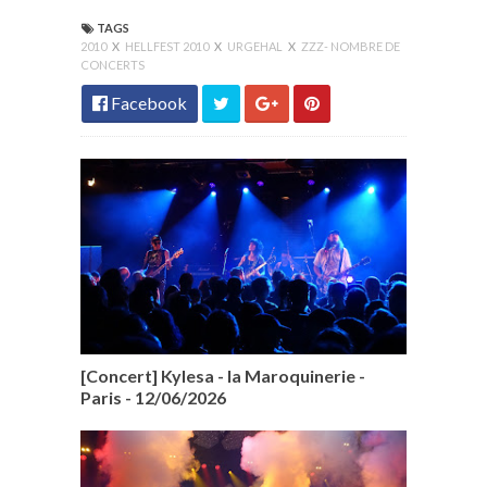
TAGS
2010
X
HELLFEST 2010
X
URGEHAL
X
ZZZ- NOMBRE DE
CONCERTS
Facebook
[Concert] Kylesa - la Maroquinerie -
Paris - 12/06/2026