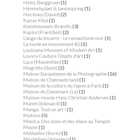
Heinz Berggruen
(1)
Himmelspjæt & tankespring
(1)
Hockney (David)
(2)
Kazuo Kitai
(1)
Kunstmuseum Brandts
(3)
Kupka (František)
(2)
L'ange du bizarre - Le romantisme noir
(1)
La mode en mouvement #2
(1)
Louisiana Museum of Modern Art
(1)
Louvre Couture Objets d'art
(1)
Luce (Maximilien)
(1)
Magritte (René)
(2)
Maison Européenne de la Photographie
(16)
Maison de Chateaubriand
(1)
Maison de la culture du Japon à Paris
(1)
Maison du Danemark (La)
(1)
Maison-musée Hans Christian Andersen
(1)
Manet (Edouard)
(1)
Manga. Tout un art !
(1)
Matisse
(5)
Mexica. Des dons et des dieux au Templo
Mayor
(1)
Mikhaïlov (Boris)
(1)
Modigliani (Amedeo)
(1)