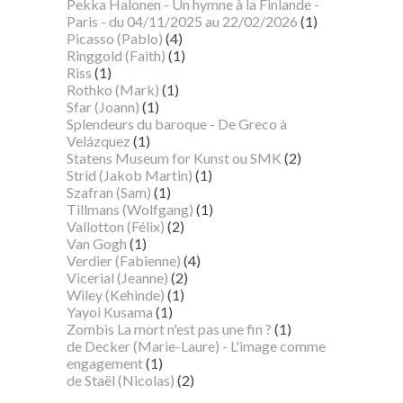
Pekka Halonen - Un hymne à la Finlande -
Paris - du 04/11/2025 au 22/02/2026
(1)
Picasso (Pablo)
(4)
Ringgold (Faith)
(1)
Riss
(1)
Rothko (Mark)
(1)
Sfar (Joann)
(1)
Splendeurs du baroque - De Greco à
Velázquez
(1)
Statens Museum for Kunst ou SMK
(2)
Strid (Jakob Martin)
(1)
Szafran (Sam)
(1)
Tillmans (Wolfgang)
(1)
Vallotton (Félix)
(2)
Van Gogh
(1)
Verdier (Fabienne)
(4)
Vicerial (Jeanne)
(2)
Wiley (Kehinde)
(1)
Yayoi Kusama
(1)
Zombis La mort n'est pas une fin ?
(1)
de Decker (Marie-Laure) - L'image comme
engagement
(1)
de Staël (Nicolas)
(2)