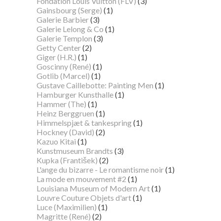
Fondation Louis Vuitton (FLV)
(3)
Gainsbourg (Serge)
(1)
Galerie Barbier
(3)
Galerie Lelong & Co
(1)
Galerie Templon
(3)
Getty Center
(2)
Giger (H.R.)
(1)
Goscinny (René)
(1)
Gotlib (Marcel)
(1)
Gustave Caillebotte: Painting Men
(1)
Hamburger Kunsthalle
(1)
Hammer (The)
(1)
Heinz Berggruen
(1)
Himmelspjæt & tankespring
(1)
Hockney (David)
(2)
Kazuo Kitai
(1)
Kunstmuseum Brandts
(3)
Kupka (František)
(2)
L'ange du bizarre - Le romantisme noir
(1)
La mode en mouvement #2
(1)
Louisiana Museum of Modern Art
(1)
Louvre Couture Objets d'art
(1)
Luce (Maximilien)
(1)
Magritte (René)
(2)