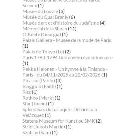
Sceaux
(1)
Musée du Louvre
(3)
Musée du Quai Branly
(6)
Musée d’art et d’histoire du Judaïsme
(4)
Mémorial de la Shoah
(11)
O'Keefe (Georgia)
(1)
Palais Galliera - Musée de la mode de Paris
(1)
Palais de Tokyo (Le)
(2)
Paris 1793-1794 Une année révolutionnaire
(1)
Pekka Halonen - Un hymne à la Finlande -
Paris - du 04/11/2025 au 22/02/2026
(1)
Picasso (Pablo)
(4)
Ringgold (Faith)
(1)
Riss
(1)
Rothko (Mark)
(1)
Sfar (Joann)
(1)
Splendeurs du baroque - De Greco à
Velázquez
(1)
Statens Museum for Kunst ou SMK
(2)
Strid (Jakob Martin)
(1)
Szafran (Sam)
(1)