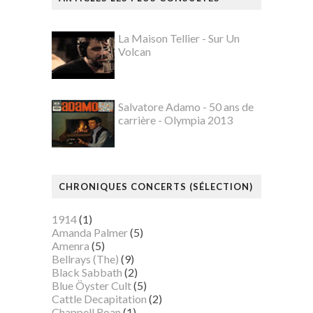
La Maison Tellier - Sur Un
Volcan
Salvatore Adamo - 50 ans de
carrière - Olympia 2013
CHRONIQUES CONCERTS (SÉLECTION)
1914
(1)
Amanda Palmer
(5)
Amenra
(5)
Bellrays (The)
(9)
Black Sabbath
(2)
Blue Öyster Cult
(5)
Cattle Decapitation
(2)
Chappell Roan
(1)