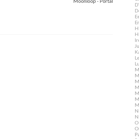
Moonloop - Portal
D
D
E
E
Hi
H
I
Ju
K
L
Lu
M
M
M
M
M
M
M
N
N
O
O
P