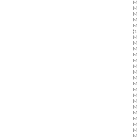
M
M
Ma
M
M
(1
M
M
M
M
Mu
M
M
M
M
M
M
M
M
M
M
M
Mu
M