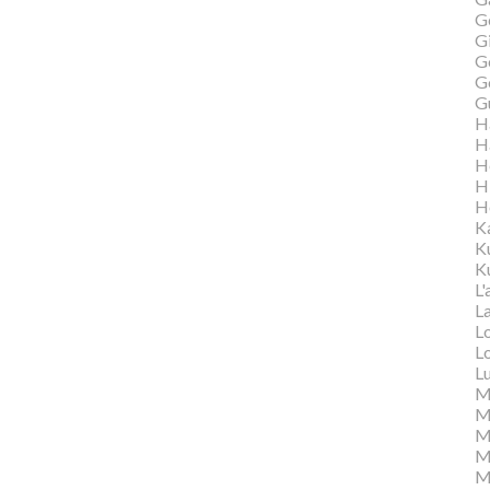
G
Gi
G
G
G
H
H
H
H
H
K
K
Ku
L'
L
L
L
L
M
M
M
Ma
M