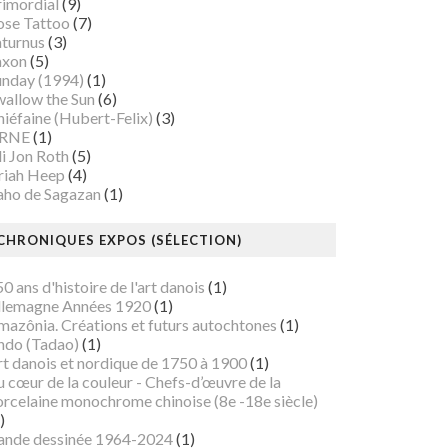
rimordial
(9)
ose Tattoo
(7)
aturnus
(3)
axon
(5)
unday (1994)
(1)
wallow the Sun
(6)
iéfaine (Hubert-Felix)
(3)
RNE
(1)
i Jon Roth
(5)
riah Heep
(4)
aho de Sagazan
(1)
CHRONIQUES EXPOS (SÉLECTION)
0 ans d'histoire de l'art danois
(1)
llemagne Années 1920
(1)
mazônia. Créations et futurs autochtones
(1)
ndo (Tadao)
(1)
rt danois et nordique de 1750 à 1900
(1)
 cœur de la couleur - Chefs-d’œuvre de la
orcelaine monochrome chinoise (8e -18e siècle)
)
ande dessinée 1964-2024
(1)