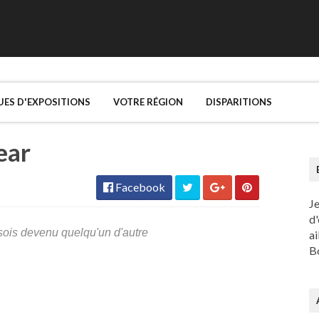
UES D'EXPOSITIONS
VOTRE RÉGION
DISPARITIONS
ear
Facebook
J
d'
 sois devenu quelqu'un d'autre
ai
Bo