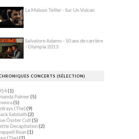
La Maison Tellier - Sur Un Volcan
Salvatore Adamo - 50 ans de carrière
- Olympia 2013
CHRONIQUES CONCERTS (SÉLECTION)
914
(1)
manda Palmer
(5)
menra
(5)
llrays (The)
(9)
lack Sabbath
(2)
lue Öyster Cult
(5)
attle Decapitation
(2)
happell Roan
(1)
ure (The)
(2)