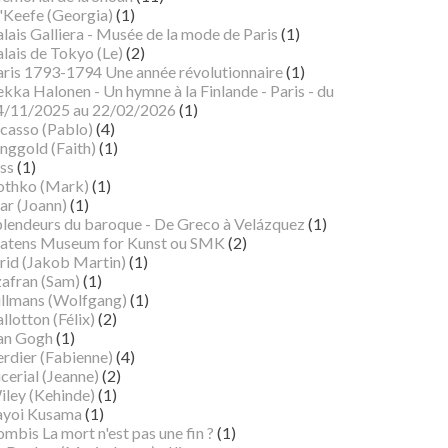
'Keefe (Georgia)
(1)
lais Galliera - Musée de la mode de Paris
(1)
lais de Tokyo (Le)
(2)
aris 1793-1794 Une année révolutionnaire
(1)
kka Halonen - Un hymne à la Finlande - Paris - du
4/11/2025 au 22/02/2026
(1)
icasso (Pablo)
(4)
nggold (Faith)
(1)
ss
(1)
othko (Mark)
(1)
ar (Joann)
(1)
plendeurs du baroque - De Greco à Velázquez
(1)
tatens Museum for Kunst ou SMK
(2)
rid (Jakob Martin)
(1)
zafran (Sam)
(1)
illmans (Wolfgang)
(1)
llotton (Félix)
(2)
an Gogh
(1)
erdier (Fabienne)
(4)
cerial (Jeanne)
(2)
iley (Kehinde)
(1)
ayoi Kusama
(1)
mbis La mort n'est pas une fin ?
(1)