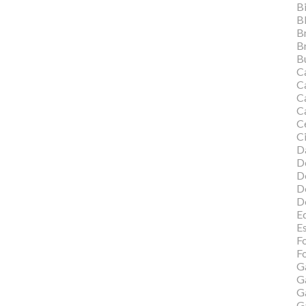
Bi
B
B
B
Bu
C
C
Ca
C
C
Ci
Da
D
D
D
D
Ed
E
F
Fo
G
G
G
G