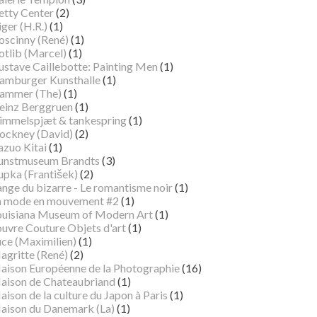
etty Center
(2)
ger (H.R.)
(1)
oscinny (René)
(1)
otlib (Marcel)
(1)
ustave Caillebotte: Painting Men
(1)
amburger Kunsthalle
(1)
ammer (The)
(1)
einz Berggruen
(1)
immelspjæt & tankespring
(1)
ockney (David)
(2)
azuo Kitai
(1)
unstmuseum Brandts
(3)
pka (František)
(2)
ange du bizarre - Le romantisme noir
(1)
a mode en mouvement #2
(1)
ouisiana Museum of Modern Art
(1)
ouvre Couture Objets d'art
(1)
uce (Maximilien)
(1)
agritte (René)
(2)
aison Européenne de la Photographie
(16)
aison de Chateaubriand
(1)
ison de la culture du Japon à Paris
(1)
aison du Danemark (La)
(1)