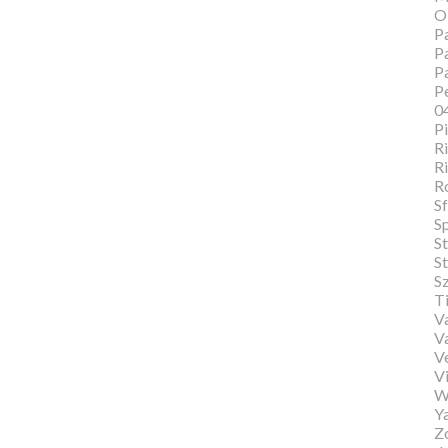
O
Pa
Pa
P
Pe
0
P
Ri
Ri
R
Sf
S
S
St
S
T
Va
V
V
Vi
W
Y
Zo