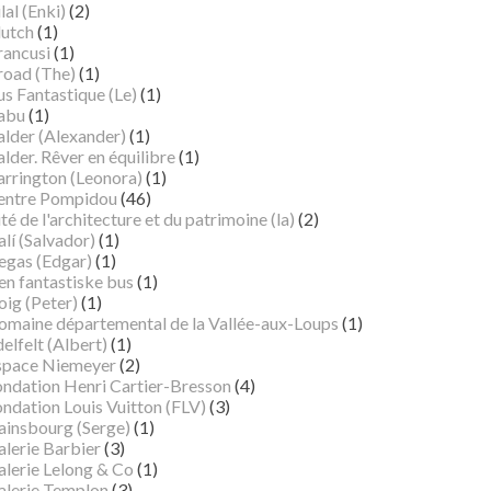
lal (Enki)
(2)
lutch
(1)
rancusi
(1)
road (The)
(1)
s Fantastique (Le)
(1)
abu
(1)
alder (Alexander)
(1)
lder. Rêver en équilibre
(1)
arrington (Leonora)
(1)
entre Pompidou
(46)
té de l'architecture et du patrimoine (la)
(2)
lí (Salvador)
(1)
egas (Edgar)
(1)
en fantastiske bus
(1)
oig (Peter)
(1)
omaine départemental de la Vallée-aux-Loups
(1)
elfelt (Albert)
(1)
space Niemeyer
(2)
ondation Henri Cartier-Bresson
(4)
ndation Louis Vuitton (FLV)
(3)
ainsbourg (Serge)
(1)
alerie Barbier
(3)
alerie Lelong & Co
(1)
alerie Templon
(3)