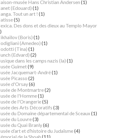
aison-musée Hans Christian Andersen
(1)
anet (Edouard)
(1)
nga. Tout un art !
(1)
atisse
(5)
exica. Des dons et des dieux au Templo Mayor
)
ikhaïlov (Boris)
(1)
odigliani (Amedeo)
(1)
odotti (Tina)
(1)
unch (Edvard)
(2)
sique dans les camps nazis (la)
(1)
usée Guimet
(9)
usée Jacquemart-André
(1)
usée Picasso
(2)
usée d'Orsay
(6)
usée de Montmartre
(2)
usée de l'Homme
(1)
usée de l'Orangerie
(5)
usée des Arts Décoratifs
(3)
usée du Domaine départemental de Sceaux
(1)
usée du Louvre
(3)
usée du Quai Branly
(6)
sée d’art et d’histoire du Judaïsme
(4)
émorial de la Shoah
(11)