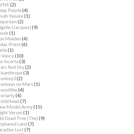
VNE
(2)
eep Purple
(4)
esah Yasuke
(1)
mpyrium
(2)
gelin (Jacques)
(9)
oule
(1)
ron Maiden
(4)
das Priest
(6)
atla
(1)
e Vasco
(10)
x Incerta
(3)
ars Red Sky
(2)
isanthrope
(3)
onkey3
(2)
onkeys on Mars
(1)
onolithe
(4)
oriarty
(4)
otörhead
(7)
ew Model Army
(15)
ight Verses
(1)
ld Dead Tree (The)
(9)
rphaned Land
(7)
aradise Lost
(7)