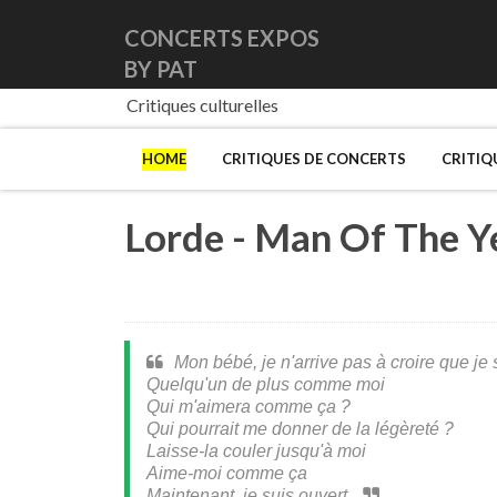
CONCERTS EXPOS
BY PAT
Critiques culturelles
HOME
CRITIQUES DE CONCERTS
CRITIQ
Lorde - Man Of The Y
Mon bébé, je n'arrive pas à croire que je
Quelqu'un de plus comme moi
Qui m'aimera comme ça ?
Qui pourrait me donner de la légèreté ?
Laisse-la couler jusqu'à moi
Aime-moi comme ça
Maintenant, je suis ouvert