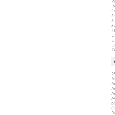
P
R
S
S
S
S
Th
U
Ul
U
Z
25
A
A
A
A
Au
p
(1
B