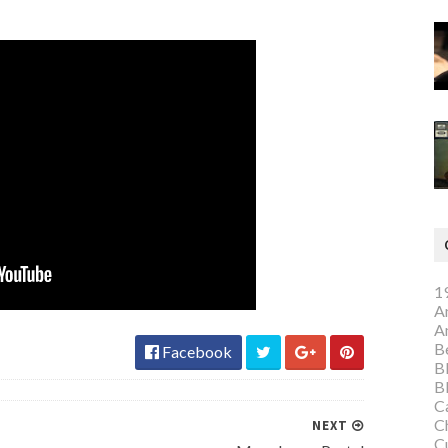
1
A
A
Be
Facebook
B
B
C
C
NEXT
C