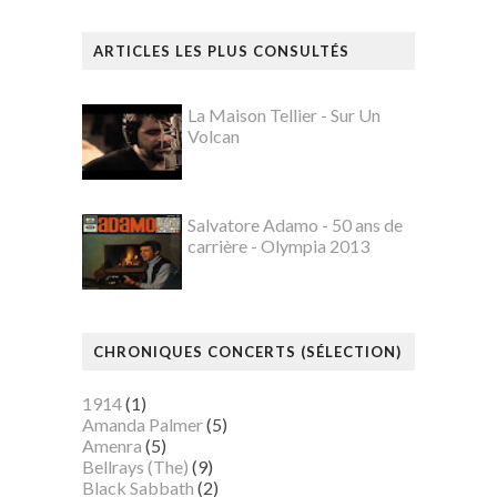
ARTICLES LES PLUS CONSULTÉS
La Maison Tellier - Sur Un
Volcan
Salvatore Adamo - 50 ans de
carrière - Olympia 2013
CHRONIQUES CONCERTS (SÉLECTION)
1914
(1)
Amanda Palmer
(5)
Amenra
(5)
Bellrays (The)
(9)
Black Sabbath
(2)