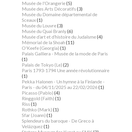
Musée de l'Orangerie
(5)
Musée des Arts Décoratifs
(3)
Musée du Domaine départemental de
Sceaux
(1)
Musée du Louvre
(3)
Musée du Quai Branly
(6)
Musée d’art et d’histoire du Judaïsme
(4)
Mémorial de la Shoah
(11)
O'Keefe (Georgia)
(1)
Palais Galliera - Musée de la mode de Paris
(1)
Palais de Tokyo (Le)
(2)
Paris 1793-1794 Une année révolutionnaire
(1)
Pekka Halonen - Un hymne à la Finlande -
Paris - du 04/11/2025 au 22/02/2026
(1)
Picasso (Pablo)
(4)
Ringgold (Faith)
(1)
Riss
(1)
Rothko (Mark)
(1)
Sfar (Joann)
(1)
Splendeurs du baroque - De Greco à
Velázquez
(1)
Statens Museum for Kunst ou SMK
(2)