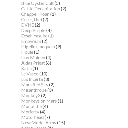
Blue Öyster Cult
(5)
Cattle Decapitation
(2)
Chappell Roan
(1)
Cure (The)
(2)
DVNE
(2)
Deep Purple
(4)
Eesah Yasuke
(1)
Empyrium
(2)
Higelin (Jacques)
(9)
Houle
(1)
Iron Maiden
(4)
Judas Priest
(6)
Katla
(1)
Le Vasco
(10)
Lux Incerta
(3)
Mars Red Sky
(2)
Misanthrope
(3)
Monkey3
(2)
Monkeys on Mars
(1)
Monolithe
(4)
Moriarty
(4)
Motörhead
(7)
New Model Army
(15)
Night Verses
(1)