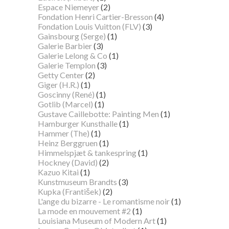
Espace Niemeyer
(2)
Fondation Henri Cartier-Bresson
(4)
Fondation Louis Vuitton (FLV)
(3)
Gainsbourg (Serge)
(1)
Galerie Barbier
(3)
Galerie Lelong & Co
(1)
Galerie Templon
(3)
Getty Center
(2)
Giger (H.R.)
(1)
Goscinny (René)
(1)
Gotlib (Marcel)
(1)
Gustave Caillebotte: Painting Men
(1)
Hamburger Kunsthalle
(1)
Hammer (The)
(1)
Heinz Berggruen
(1)
Himmelspjæt & tankespring
(1)
Hockney (David)
(2)
Kazuo Kitai
(1)
Kunstmuseum Brandts
(3)
Kupka (František)
(2)
L'ange du bizarre - Le romantisme noir
(1)
La mode en mouvement #2
(1)
Louisiana Museum of Modern Art
(1)