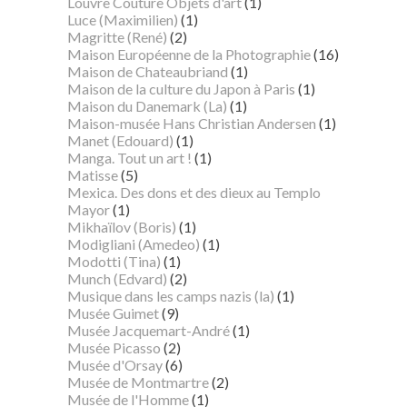
Louvre Couture Objets d'art
(1)
Luce (Maximilien)
(1)
Magritte (René)
(2)
Maison Européenne de la Photographie
(16)
Maison de Chateaubriand
(1)
Maison de la culture du Japon à Paris
(1)
Maison du Danemark (La)
(1)
Maison-musée Hans Christian Andersen
(1)
Manet (Edouard)
(1)
Manga. Tout un art !
(1)
Matisse
(5)
Mexica. Des dons et des dieux au Templo
Mayor
(1)
Mikhaïlov (Boris)
(1)
Modigliani (Amedeo)
(1)
Modotti (Tina)
(1)
Munch (Edvard)
(2)
Musique dans les camps nazis (la)
(1)
Musée Guimet
(9)
Musée Jacquemart-André
(1)
Musée Picasso
(2)
Musée d'Orsay
(6)
Musée de Montmartre
(2)
Musée de l'Homme
(1)