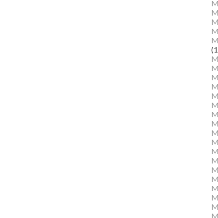
M
M
Ma
M
M
(1
M
M
M
M
Mu
M
M
M
M
M
M
M
M
M
M
M
Mu
M