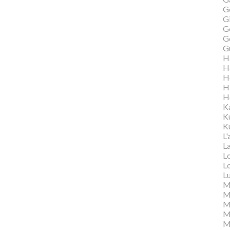
G
Gi
G
G
G
H
H
H
H
H
K
K
Ku
L'
L
L
L
L
M
M
M
Ma
M