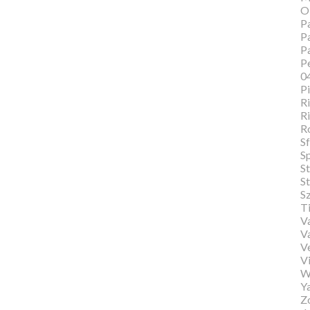
O
Pa
Pa
P
Pe
0
P
Ri
Ri
R
Sf
S
S
St
S
T
Va
V
V
Vi
W
Y
Zo