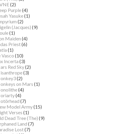
VNE
(2)
eep Purple
(4)
esah Yasuke
(1)
mpyrium
(2)
gelin (Jacques)
(9)
oule
(1)
ron Maiden
(4)
das Priest
(6)
atla
(1)
e Vasco
(10)
x Incerta
(3)
ars Red Sky
(2)
isanthrope
(3)
onkey3
(2)
onkeys on Mars
(1)
onolithe
(4)
oriarty
(4)
otörhead
(7)
ew Model Army
(15)
ight Verses
(1)
ld Dead Tree (The)
(9)
rphaned Land
(7)
aradise Lost
(7)