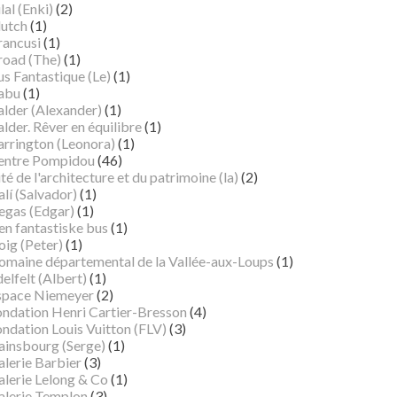
lal (Enki)
(2)
lutch
(1)
rancusi
(1)
road (The)
(1)
s Fantastique (Le)
(1)
abu
(1)
alder (Alexander)
(1)
lder. Rêver en équilibre
(1)
arrington (Leonora)
(1)
entre Pompidou
(46)
té de l'architecture et du patrimoine (la)
(2)
lí (Salvador)
(1)
egas (Edgar)
(1)
en fantastiske bus
(1)
oig (Peter)
(1)
omaine départemental de la Vallée-aux-Loups
(1)
elfelt (Albert)
(1)
space Niemeyer
(2)
ondation Henri Cartier-Bresson
(4)
ndation Louis Vuitton (FLV)
(3)
ainsbourg (Serge)
(1)
alerie Barbier
(3)
alerie Lelong & Co
(1)
alerie Templon
(3)