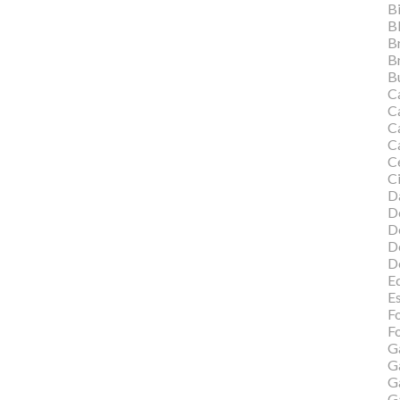
Bi
B
B
B
Bu
C
C
Ca
C
C
Ci
Da
D
D
D
D
Ed
E
F
Fo
G
G
G
G