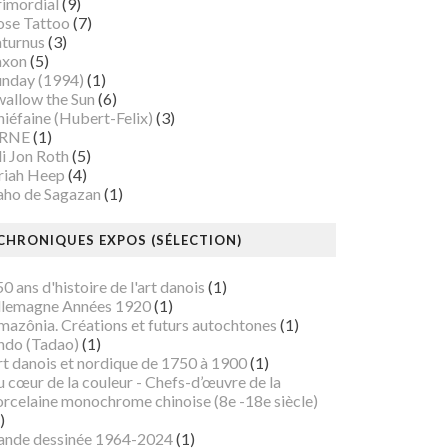
rimordial
(9)
ose Tattoo
(7)
aturnus
(3)
axon
(5)
unday (1994)
(1)
wallow the Sun
(6)
iéfaine (Hubert-Felix)
(3)
RNE
(1)
i Jon Roth
(5)
riah Heep
(4)
aho de Sagazan
(1)
CHRONIQUES EXPOS (SÉLECTION)
0 ans d'histoire de l'art danois
(1)
llemagne Années 1920
(1)
mazônia. Créations et futurs autochtones
(1)
ndo (Tadao)
(1)
rt danois et nordique de 1750 à 1900
(1)
 cœur de la couleur - Chefs-d’œuvre de la
orcelaine monochrome chinoise (8e -18e siècle)
)
ande dessinée 1964-2024
(1)