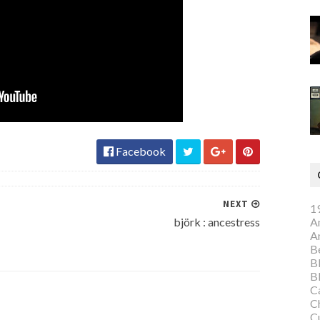
Facebook
NEXT
1
A
björk : ancestress
A
Be
B
B
C
C
C