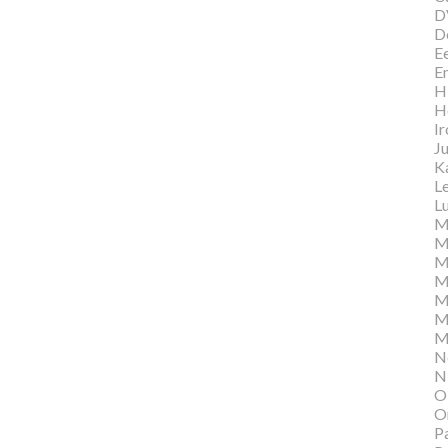
D
D
E
E
Hi
H
I
Ju
K
L
Lu
M
M
M
M
M
M
M
N
N
O
O
P