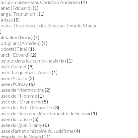
aison-musée Hans Christian Andersen
(1)
anet (Edouard)
(1)
nga. Tout un art !
(1)
atisse
(5)
exica. Des dons et des dieux au Templo Mayor
)
ikhaïlov (Boris)
(1)
odigliani (Amedeo)
(1)
odotti (Tina)
(1)
unch (Edvard)
(2)
sique dans les camps nazis (la)
(1)
usée Guimet
(9)
usée Jacquemart-André
(1)
usée Picasso
(2)
usée d'Orsay
(6)
usée de Montmartre
(2)
usée de l'Homme
(1)
usée de l'Orangerie
(5)
usée des Arts Décoratifs
(3)
usée du Domaine départemental de Sceaux
(1)
usée du Louvre
(3)
usée du Quai Branly
(6)
sée d’art et d’histoire du Judaïsme
(4)
émorial de la Shoah
(11)