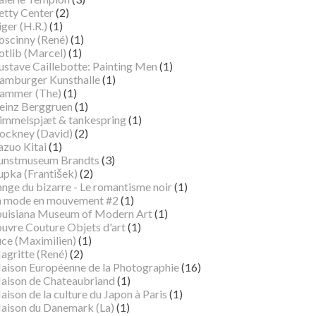
etty Center
(2)
ger (H.R.)
(1)
oscinny (René)
(1)
otlib (Marcel)
(1)
ustave Caillebotte: Painting Men
(1)
amburger Kunsthalle
(1)
ammer (The)
(1)
einz Berggruen
(1)
immelspjæt & tankespring
(1)
ockney (David)
(2)
azuo Kitai
(1)
unstmuseum Brandts
(3)
pka (František)
(2)
ange du bizarre - Le romantisme noir
(1)
a mode en mouvement #2
(1)
ouisiana Museum of Modern Art
(1)
ouvre Couture Objets d'art
(1)
uce (Maximilien)
(1)
agritte (René)
(2)
aison Européenne de la Photographie
(16)
aison de Chateaubriand
(1)
ison de la culture du Japon à Paris
(1)
aison du Danemark (La)
(1)