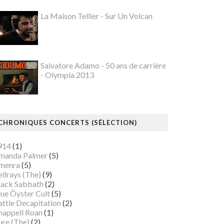
La Maison Tellier - Sur Un Volcan
Salvatore Adamo - 50 ans de carrière
- Olympia 2013
CHRONIQUES CONCERTS (SÉLECTION)
914
(1)
manda Palmer
(5)
menra
(5)
llrays (The)
(9)
lack Sabbath
(2)
lue Öyster Cult
(5)
attle Decapitation
(2)
happell Roan
(1)
ure (The)
(2)