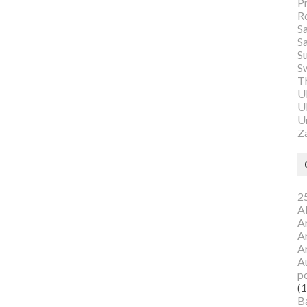
P
R
S
S
S
S
Th
U
Ul
U
Z
25
A
A
A
A
Au
p
(1
B