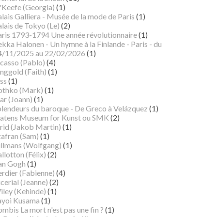
'Keefe (Georgia)
(1)
lais Galliera - Musée de la mode de Paris
(1)
lais de Tokyo (Le)
(2)
aris 1793-1794 Une année révolutionnaire
(1)
kka Halonen - Un hymne à la Finlande - Paris - du
4/11/2025 au 22/02/2026
(1)
icasso (Pablo)
(4)
nggold (Faith)
(1)
ss
(1)
othko (Mark)
(1)
ar (Joann)
(1)
plendeurs du baroque - De Greco à Velázquez
(1)
tatens Museum for Kunst ou SMK
(2)
rid (Jakob Martin)
(1)
zafran (Sam)
(1)
illmans (Wolfgang)
(1)
llotton (Félix)
(2)
an Gogh
(1)
erdier (Fabienne)
(4)
cerial (Jeanne)
(2)
iley (Kehinde)
(1)
ayoi Kusama
(1)
mbis La mort n'est pas une fin ?
(1)