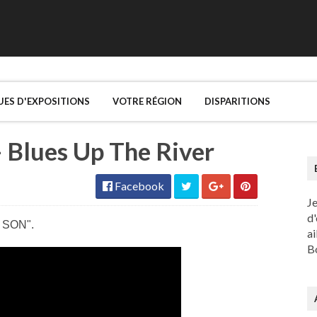
UES D'EXPOSITIONS
VOTRE RÉGION
DISPARITIONS
 Blues Up The River
Facebook
J
d'
I SON".
ai
Bo