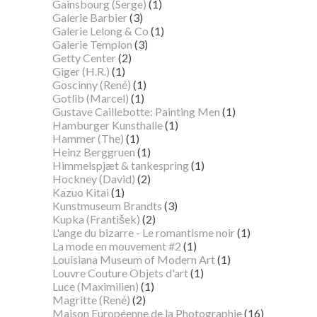
Gainsbourg (Serge)
(1)
Galerie Barbier
(3)
Galerie Lelong & Co
(1)
Galerie Templon
(3)
Getty Center
(2)
Giger (H.R.)
(1)
Goscinny (René)
(1)
Gotlib (Marcel)
(1)
Gustave Caillebotte: Painting Men
(1)
Hamburger Kunsthalle
(1)
Hammer (The)
(1)
Heinz Berggruen
(1)
Himmelspjæt & tankespring
(1)
Hockney (David)
(2)
Kazuo Kitai
(1)
Kunstmuseum Brandts
(3)
Kupka (František)
(2)
L'ange du bizarre - Le romantisme noir
(1)
La mode en mouvement #2
(1)
Louisiana Museum of Modern Art
(1)
Louvre Couture Objets d'art
(1)
Luce (Maximilien)
(1)
Magritte (René)
(2)
Maison Européenne de la Photographie
(16)