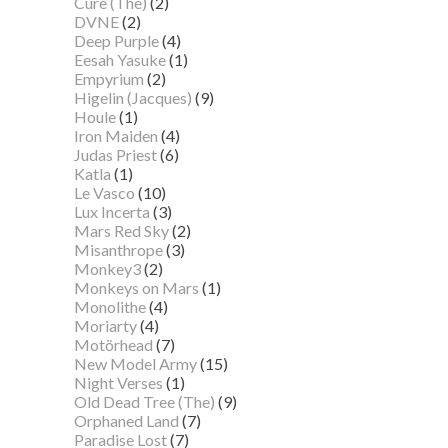
Cure (The)
(2)
DVNE
(2)
Deep Purple
(4)
Eesah Yasuke
(1)
Empyrium
(2)
Higelin (Jacques)
(9)
Houle
(1)
Iron Maiden
(4)
Judas Priest
(6)
Katla
(1)
Le Vasco
(10)
Lux Incerta
(3)
Mars Red Sky
(2)
Misanthrope
(3)
Monkey3
(2)
Monkeys on Mars
(1)
Monolithe
(4)
Moriarty
(4)
Motörhead
(7)
New Model Army
(15)
Night Verses
(1)
Old Dead Tree (The)
(9)
Orphaned Land
(7)
Paradise Lost
(7)