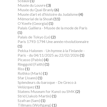
Sceaux
(1)
Musée du Louvre
(3)
Musée du Quai Branly
(6)
Musée d’art et d’histoire du Judaïsme
(4)
Mémorial de la Shoah
(11)
O'Keefe (Georgia)
(1)
Palais Galliera - Musée de la mode de Paris
(1)
Palais de Tokyo (Le)
(2)
Paris 1793-1794 Une année révolutionnaire
(1)
Pekka Halonen - Un hymne à la Finlande -
Paris - du 04/11/2025 au 22/02/2026
(1)
Picasso (Pablo)
(4)
Ringgold (Faith)
(1)
Riss
(1)
Rothko (Mark)
(1)
Sfar (Joann)
(1)
Splendeurs du baroque - De Greco à
Velázquez
(1)
Statens Museum for Kunst ou SMK
(2)
Strid (Jakob Martin)
(1)
Szafran (Sam)
(1)
Tillmans (Wolfgang)
(1)