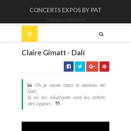
CONCERTS EXPOS BY PAT
Critiques culturelles
Claire Gimatt - Dalí
Oh je saute dans le tableau de
Dalí,
là où les éléphants sont les reflets
des cygnes