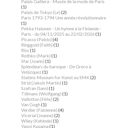
Palais Galliera - Musée de la mode de Paris
(1)
Palais de Tokyo (Le)
(2)
Paris 1793-1794 Une année révolutionnaire
(1)
Pekka Halonen - Un hymne à la Finlande -
Paris - du 04/11/2025 au 22/02/2026
(1)
Picasso (Pablo)
(4)
Ringgold (Faith)
(1)
Riss
(1)
Rothko (Mark)
(1)
Sfar (Joann)
(1)
Splendeurs du baroque - De Greco à
Velázquez
(1)
Statens Museum for Kunst ou SMK
(2)
Strid (Jakob Martin)
(1)
Szafran (Sam)
(1)
Tillmans (Wolfgang)
(1)
Vallotton (Félix)
(2)
Van Gogh
(1)
Verdier (Fabienne)
(4)
Vicerial (Jeanne)
(2)
Wiley (Kehinde)
(1)
Yayoi Kusama
(1)