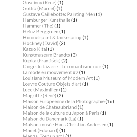
Goscinny (René)
(1)
Gotlib (Marcel)
(1)
Gustave Caillebotte: Painting Men
(1)
Hamburger Kunsthalle
(1)
Hammer (The)
(1)
Heinz Berggruen
(1)
Himmelspjæt & tankespring
(1)
Hockney (David)
(2)
Kazuo Kitai
(1)
Kunstmuseum Brandts
(3)
Kupka (František)
(2)
L'ange du bizarre - Le romantisme noir
(1)
La mode en mouvement #2
(1)
Louisiana Museum of Modern Art
(1)
Louvre Couture Objets d'art
(1)
Luce (Maximilien)
(1)
Magritte (René)
(2)
Maison Européenne de la Photographie
(16)
Maison de Chateaubriand
(1)
Maison de la culture du Japon à Paris
(1)
Maison du Danemark (La)
(1)
Maison-musée Hans Christian Andersen
(1)
Manet (Edouard)
(1)
Manga. Tout un art !
(1)