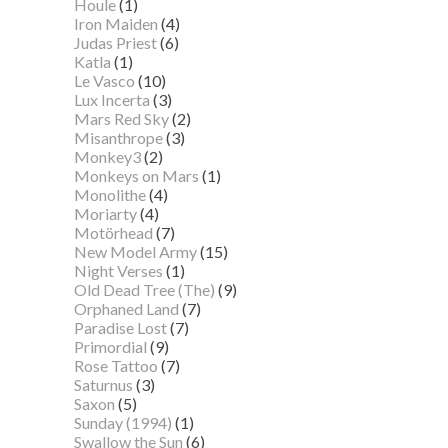
Houle
(1)
Iron Maiden
(4)
Judas Priest
(6)
Katla
(1)
Le Vasco
(10)
Lux Incerta
(3)
Mars Red Sky
(2)
Misanthrope
(3)
Monkey3
(2)
Monkeys on Mars
(1)
Monolithe
(4)
Moriarty
(4)
Motörhead
(7)
New Model Army
(15)
Night Verses
(1)
Old Dead Tree (The)
(9)
Orphaned Land
(7)
Paradise Lost
(7)
Primordial
(9)
Rose Tattoo
(7)
Saturnus
(3)
Saxon
(5)
Sunday (1994)
(1)
Swallow the Sun
(6)