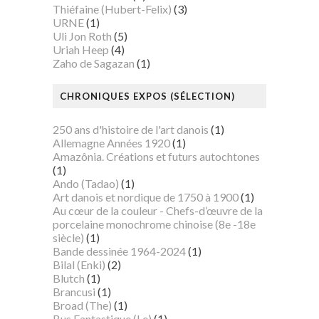
Thiéfaine (Hubert-Felix)
(3)
URNE
(1)
Uli Jon Roth
(5)
Uriah Heep
(4)
Zaho de Sagazan
(1)
CHRONIQUES EXPOS (SÉLECTION)
250 ans d'histoire de l'art danois
(1)
Allemagne Années 1920
(1)
Amazônia. Créations et futurs autochtones
(1)
Ando (Tadao)
(1)
Art danois et nordique de 1750 à 1900
(1)
Au cœur de la couleur - Chefs-d’œuvre de la
porcelaine monochrome chinoise (8e -18e
siècle)
(1)
Bande dessinée 1964-2024
(1)
Bilal (Enki)
(2)
Blutch
(1)
Brancusi
(1)
Broad (The)
(1)
Bus Fantastique (Le)
(1)