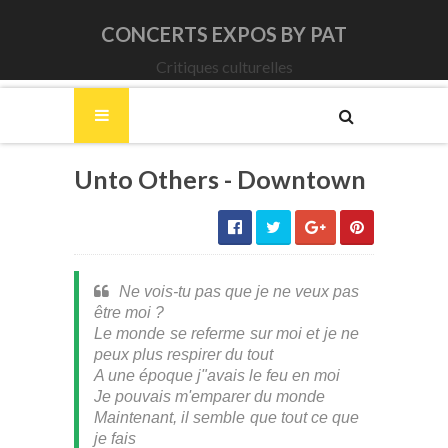
CONCERTS EXPOS BY PAT
Critiques culturelles
Unto Others - Downtown
Ne vois-tu pas que je ne veux pas
être moi ?
Le monde se referme sur moi et je ne
peux plus respirer du tout
A une époque j"avais le feu en moi
Je pouvais m'emparer du monde
Maintenant, il semble que tout ce que
je fais