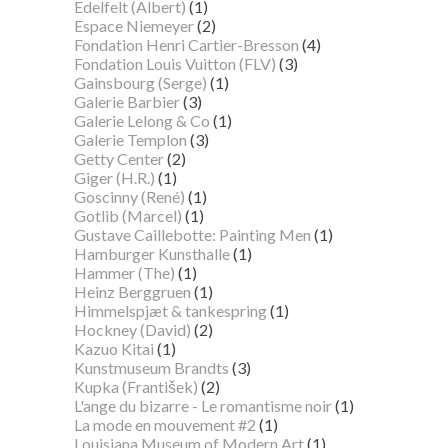
Edelfelt (Albert)
(1)
Espace Niemeyer
(2)
Fondation Henri Cartier-Bresson
(4)
Fondation Louis Vuitton (FLV)
(3)
Gainsbourg (Serge)
(1)
Galerie Barbier
(3)
Galerie Lelong & Co
(1)
Galerie Templon
(3)
Getty Center
(2)
Giger (H.R.)
(1)
Goscinny (René)
(1)
Gotlib (Marcel)
(1)
Gustave Caillebotte: Painting Men
(1)
Hamburger Kunsthalle
(1)
Hammer (The)
(1)
Heinz Berggruen
(1)
Himmelspjæt & tankespring
(1)
Hockney (David)
(2)
Kazuo Kitai
(1)
Kunstmuseum Brandts
(3)
Kupka (František)
(2)
L'ange du bizarre - Le romantisme noir
(1)
La mode en mouvement #2
(1)
Louisiana Museum of Modern Art
(1)