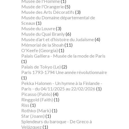
Musée de l'Homme
(1)
Musée de l'Orangerie
(5)
Musée des Arts Décoratifs
(3)
Musée du Domaine départemental de
Sceaux
(1)
Musée du Louvre
(3)
Musée du Quai Branly
(6)
Musée d’art et d’histoire du Judaïsme
(4)
Mémorial de la Shoah
(11)
O'Keefe (Georgia)
(1)
Palais Galliera - Musée de la mode de Paris
(1)
Palais de Tokyo (Le)
(2)
Paris 1793-1794 Une année révolutionnaire
(1)
Pekka Halonen - Un hymne à la Finlande -
Paris - du 04/11/2025 au 22/02/2026
(1)
Picasso (Pablo)
(4)
Ringgold (Faith)
(1)
Riss
(1)
Rothko (Mark)
(1)
Sfar (Joann)
(1)
Splendeurs du baroque - De Greco à
Velázquez
(1)