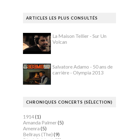
ARTICLES LES PLUS CONSULTÉS
La Maison Tellier - Sur Un
Volcan
Salvatore Adamo - 50 ans de
carrière - Olympia 2013
CHRONIQUES CONCERTS (SÉLECTION)
1914
(1)
Amanda Palmer
(5)
Amenra
(5)
Bellrays (The)
(9)