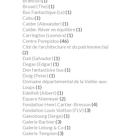
Brancusi
(1)
Broad (The)
(1)
Bus Fantastique (Le)
(1)
Cabu
(1)
Calder (Alexander)
(1)
Calder. Rêver en équilibre
(1)
Carrington (Leonora)
(1)
Centre Pompidou
(46)
Cité de l'architecture et du patrimoine (la)
(2)
Dalí (Salvador)
(1)
Degas (Edgar)
(1)
Den fantastiske bus
(1)
Doig (Peter)
(1)
Domaine départemental de la Vallée-aux-
Loups
(1)
Edelfelt (Albert)
(1)
Espace Niemeyer
(2)
Fondation Henri Cartier-Bresson
(4)
Fondation Louis Vuitton (FLV)
(3)
Gainsbourg (Serge)
(1)
Galerie Barbier
(3)
Galerie Lelong & Co
(1)
Galerie Templon
(3)