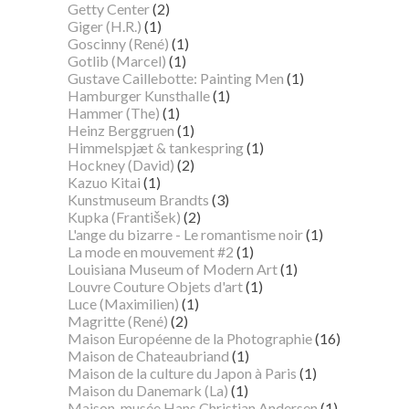
Getty Center
(2)
Giger (H.R.)
(1)
Goscinny (René)
(1)
Gotlib (Marcel)
(1)
Gustave Caillebotte: Painting Men
(1)
Hamburger Kunsthalle
(1)
Hammer (The)
(1)
Heinz Berggruen
(1)
Himmelspjæt & tankespring
(1)
Hockney (David)
(2)
Kazuo Kitai
(1)
Kunstmuseum Brandts
(3)
Kupka (František)
(2)
L'ange du bizarre - Le romantisme noir
(1)
La mode en mouvement #2
(1)
Louisiana Museum of Modern Art
(1)
Louvre Couture Objets d'art
(1)
Luce (Maximilien)
(1)
Magritte (René)
(2)
Maison Européenne de la Photographie
(16)
Maison de Chateaubriand
(1)
Maison de la culture du Japon à Paris
(1)
Maison du Danemark (La)
(1)
Maison-musée Hans Christian Andersen
(1)