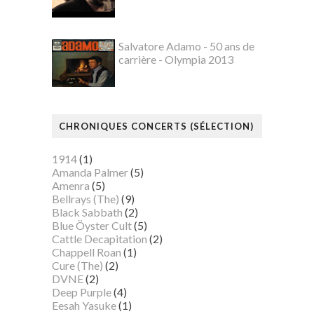
Salvatore Adamo - 50 ans de
carrière - Olympia 2013
CHRONIQUES CONCERTS (SÉLECTION)
1914
(1)
Amanda Palmer
(5)
Amenra
(5)
Bellrays (The)
(9)
Black Sabbath
(2)
Blue Öyster Cult
(5)
Cattle Decapitation
(2)
Chappell Roan
(1)
Cure (The)
(2)
DVNE
(2)
Deep Purple
(4)
Eesah Yasuke
(1)