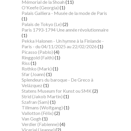
Mémorial de la Shoah
(11)
O'Keefe (Georgia)
(1)
Palais Galliera - Musée de la mode de Paris
(1)
Palais de Tokyo (Le)
(2)
Paris 1793-1794 Une année révolutionnaire
(1)
Pekka Halonen - Un hymne à la Finlande -
Paris - du 04/11/2025 au 22/02/2026
(1)
Picasso (Pablo)
(4)
Ringgold (Faith)
(1)
Riss
(1)
Rothko (Mark)
(1)
Sfar (Joann)
(1)
Splendeurs du baroque - De Greco à
Velázquez
(1)
Statens Museum for Kunst ou SMK
(2)
Strid (Jakob Martin)
(1)
Szafran (Sam)
(1)
Tillmans (Wolfgang)
(1)
Vallotton (Félix)
(2)
Van Gogh
(1)
Verdier (Fabienne)
(4)
Vicerial (Jeanne)
(2)