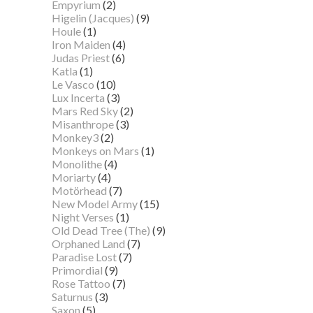
Empyrium
(2)
Higelin (Jacques)
(9)
Houle
(1)
Iron Maiden
(4)
Judas Priest
(6)
Katla
(1)
Le Vasco
(10)
Lux Incerta
(3)
Mars Red Sky
(2)
Misanthrope
(3)
Monkey3
(2)
Monkeys on Mars
(1)
Monolithe
(4)
Moriarty
(4)
Motörhead
(7)
New Model Army
(15)
Night Verses
(1)
Old Dead Tree (The)
(9)
Orphaned Land
(7)
Paradise Lost
(7)
Primordial
(9)
Rose Tattoo
(7)
Saturnus
(3)
Saxon
(5)