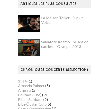
ARTICLES LES PLUS CONSULTÉS
La Maison Tellier - Sur Un
Volcan
Salvatore Adamo - 50 ans de
carrière - Olympia 2013
CHRONIQUES CONCERTS (SÉLECTION)
1914
(1)
Amanda Palmer
(5)
Amenra
(5)
Bellrays (The)
(9)
Black Sabbath
(2)
Blue Öyster Cult
(5)
Cattle Decapitation
(2)