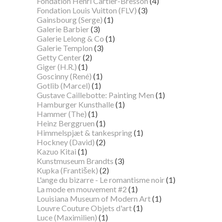
Fondation Henri Cartier-Bresson
(4)
Fondation Louis Vuitton (FLV)
(3)
Gainsbourg (Serge)
(1)
Galerie Barbier
(3)
Galerie Lelong & Co
(1)
Galerie Templon
(3)
Getty Center
(2)
Giger (H.R.)
(1)
Goscinny (René)
(1)
Gotlib (Marcel)
(1)
Gustave Caillebotte: Painting Men
(1)
Hamburger Kunsthalle
(1)
Hammer (The)
(1)
Heinz Berggruen
(1)
Himmelspjæt & tankespring
(1)
Hockney (David)
(2)
Kazuo Kitai
(1)
Kunstmuseum Brandts
(3)
Kupka (František)
(2)
L'ange du bizarre - Le romantisme noir
(1)
La mode en mouvement #2
(1)
Louisiana Museum of Modern Art
(1)
Louvre Couture Objets d'art
(1)
Luce (Maximilien)
(1)