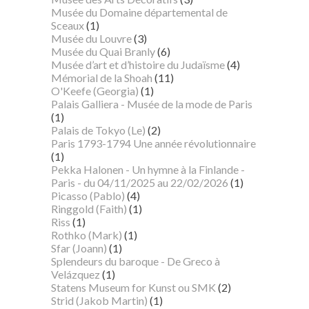
Musée du Domaine départemental de
Sceaux
(1)
Musée du Louvre
(3)
Musée du Quai Branly
(6)
Musée d’art et d’histoire du Judaïsme
(4)
Mémorial de la Shoah
(11)
O'Keefe (Georgia)
(1)
Palais Galliera - Musée de la mode de Paris
(1)
Palais de Tokyo (Le)
(2)
Paris 1793-1794 Une année révolutionnaire
(1)
Pekka Halonen - Un hymne à la Finlande -
Paris - du 04/11/2025 au 22/02/2026
(1)
Picasso (Pablo)
(4)
Ringgold (Faith)
(1)
Riss
(1)
Rothko (Mark)
(1)
Sfar (Joann)
(1)
Splendeurs du baroque - De Greco à
Velázquez
(1)
Statens Museum for Kunst ou SMK
(2)
Strid (Jakob Martin)
(1)