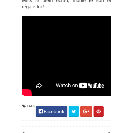
Mets le plein écran, monte le son et
régale-toi !
TAGS
Facebook