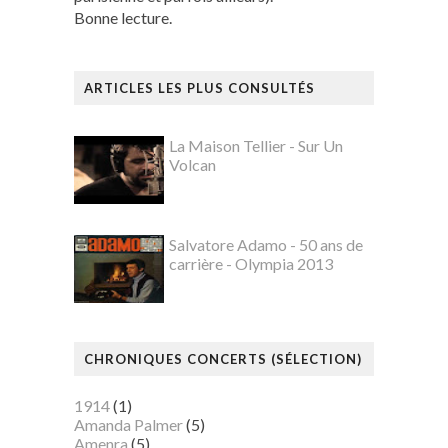
Bonne lecture.
ARTICLES LES PLUS CONSULTÉS
La Maison Tellier - Sur Un
Volcan
Salvatore Adamo - 50 ans de
carrière - Olympia 2013
CHRONIQUES CONCERTS (SÉLECTION)
1914
(1)
Amanda Palmer
(5)
Amenra
(5)