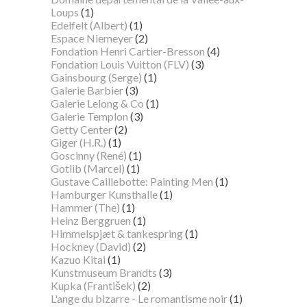
Loups
(1)
Edelfelt (Albert)
(1)
Espace Niemeyer
(2)
Fondation Henri Cartier-Bresson
(4)
Fondation Louis Vuitton (FLV)
(3)
Gainsbourg (Serge)
(1)
Galerie Barbier
(3)
Galerie Lelong & Co
(1)
Galerie Templon
(3)
Getty Center
(2)
Giger (H.R.)
(1)
Goscinny (René)
(1)
Gotlib (Marcel)
(1)
Gustave Caillebotte: Painting Men
(1)
Hamburger Kunsthalle
(1)
Hammer (The)
(1)
Heinz Berggruen
(1)
Himmelspjæt & tankespring
(1)
Hockney (David)
(2)
Kazuo Kitai
(1)
Kunstmuseum Brandts
(3)
Kupka (František)
(2)
L'ange du bizarre - Le romantisme noir
(1)