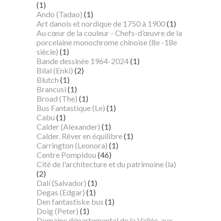
(1)
Ando (Tadao)
(1)
Art danois et nordique de 1750 à 1900
(1)
Au cœur de la couleur - Chefs-d’œuvre de la
porcelaine monochrome chinoise (8e -18e
siècle)
(1)
Bande dessinée 1964-2024
(1)
Bilal (Enki)
(2)
Blutch
(1)
Brancusi
(1)
Broad (The)
(1)
Bus Fantastique (Le)
(1)
Cabu
(1)
Calder (Alexander)
(1)
Calder. Rêver en équilibre
(1)
Carrington (Leonora)
(1)
Centre Pompidou
(46)
Cité de l'architecture et du patrimoine (la)
(2)
Dalí (Salvador)
(1)
Degas (Edgar)
(1)
Den fantastiske bus
(1)
Doig (Peter)
(1)
Domaine départemental de la Vallée-aux-