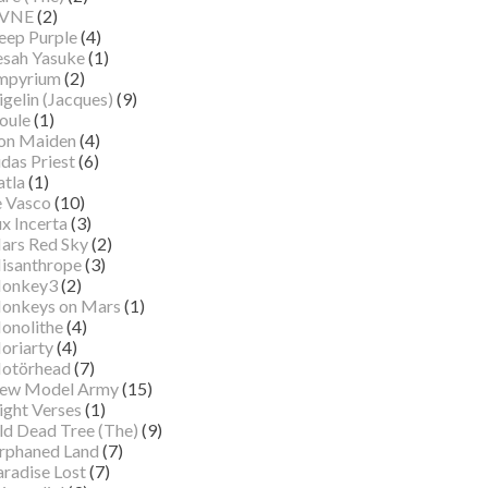
VNE
(2)
eep Purple
(4)
esah Yasuke
(1)
mpyrium
(2)
gelin (Jacques)
(9)
oule
(1)
ron Maiden
(4)
das Priest
(6)
atla
(1)
e Vasco
(10)
x Incerta
(3)
ars Red Sky
(2)
isanthrope
(3)
onkey3
(2)
onkeys on Mars
(1)
onolithe
(4)
oriarty
(4)
otörhead
(7)
ew Model Army
(15)
ight Verses
(1)
ld Dead Tree (The)
(9)
rphaned Land
(7)
aradise Lost
(7)