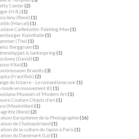
etty Center
(2)
ger (H.R.)
(1)
oscinny (René)
(1)
otlib (Marcel)
(1)
ustave Caillebotte: Painting Men
(1)
amburger Kunsthalle
(1)
ammer (The)
(1)
einz Berggruen
(1)
immelspjæt & tankespring
(1)
ockney (David)
(2)
azuo Kitai
(1)
unstmuseum Brandts
(3)
pka (František)
(2)
ange du bizarre - Le romantisme noir
(1)
a mode en mouvement #2
(1)
ouisiana Museum of Modern Art
(1)
ouvre Couture Objets d'art
(1)
uce (Maximilien)
(1)
agritte (René)
(2)
aison Européenne de la Photographie
(16)
aison de Chateaubriand
(1)
ison de la culture du Japon à Paris
(1)
aison du Danemark (La)
(1)