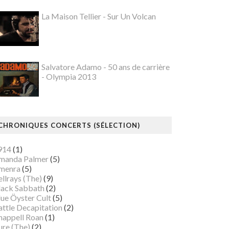
La Maison Tellier - Sur Un Volcan
Salvatore Adamo - 50 ans de carrière
- Olympia 2013
CHRONIQUES CONCERTS (SÉLECTION)
914
(1)
manda Palmer
(5)
menra
(5)
llrays (The)
(9)
lack Sabbath
(2)
lue Öyster Cult
(5)
attle Decapitation
(2)
happell Roan
(1)
ure (The)
(2)