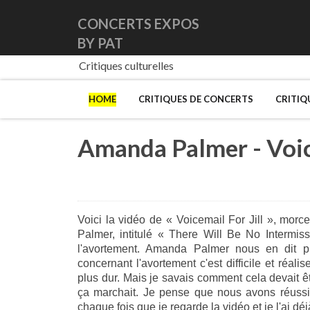
CONCERTS EXPOS
BY PAT
Critiques culturelles
HOME
CRITIQUES DE CONCERTS
CRITIQ
Amanda Palmer - Voice
Voici la vidéo de « Voicemail For Jill », mor
Palmer, intitulé « There Will Be No Intermis
l'avortement. Amanda Palmer nous en dit 
concernant l'avortement c'est difficile et réal
plus dur. Mais je savais comment cela devait être
ça marchait. Je pense que nous avons réussi
chaque fois que je regarde la vidéo et je l'ai déjà