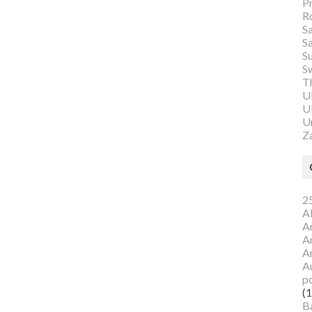
P
R
S
S
S
S
Th
U
Ul
U
Z
25
A
A
A
A
Au
p
(1
B