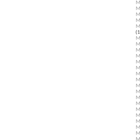
M
M
Ma
M
M
(1
M
M
M
M
Mu
M
M
M
M
M
M
M
M
M
M
M
Mu
M