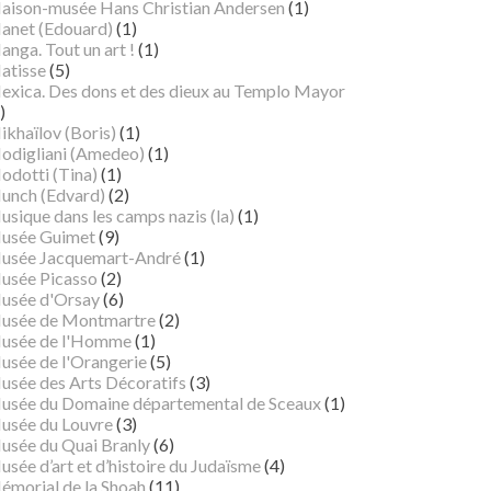
aison-musée Hans Christian Andersen
(1)
anet (Edouard)
(1)
nga. Tout un art !
(1)
atisse
(5)
exica. Des dons et des dieux au Templo Mayor
)
ikhaïlov (Boris)
(1)
odigliani (Amedeo)
(1)
odotti (Tina)
(1)
unch (Edvard)
(2)
sique dans les camps nazis (la)
(1)
usée Guimet
(9)
usée Jacquemart-André
(1)
usée Picasso
(2)
usée d'Orsay
(6)
usée de Montmartre
(2)
usée de l'Homme
(1)
usée de l'Orangerie
(5)
usée des Arts Décoratifs
(3)
usée du Domaine départemental de Sceaux
(1)
usée du Louvre
(3)
usée du Quai Branly
(6)
sée d’art et d’histoire du Judaïsme
(4)
émorial de la Shoah
(11)