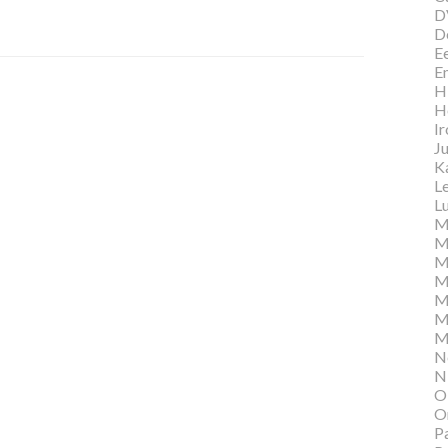
D
D
E
E
Hi
H
I
Ju
K
L
Lu
M
M
M
M
M
M
M
N
N
O
O
P