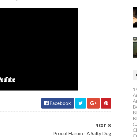
1
A
A
Facebook
Be
B
B
C
NEXT
C
Procol Harum - A Salty Dog
C