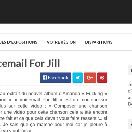
UES D'EXPOSITIONS
VOTRE RÉGION
DISPARITIONS
mail For Jill
Facebook
J
d'
ceau extrait du nouvel album d'Amanda « Fucking »
ai
sion ». « Voicemail For Jill » est un morceau sur
Bo
plus sur cette vidéo : « Composer une chanson
iser une vidéo pour cette chanson cela a été encore
 fait et ce que cela devait vous faire ressentir... si
. Je sais que ça marche pour moi car je pleure à
 vu vingt fois ».