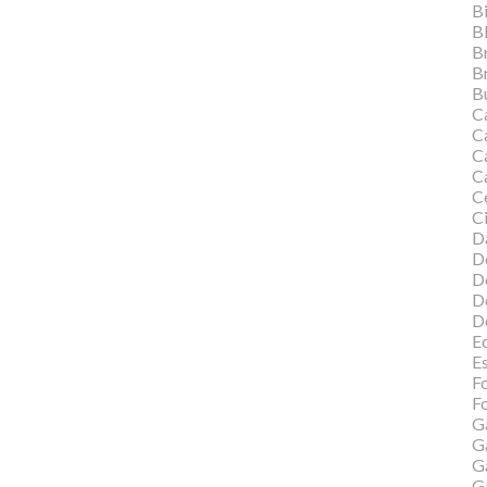
Bi
B
B
B
Bu
C
C
Ca
C
C
Ci
Da
D
D
D
D
Ed
E
F
Fo
G
G
G
G