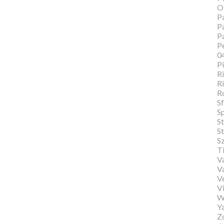
O
Pa
Pa
P
Pe
0
P
Ri
Ri
R
Sf
S
S
St
S
T
Va
V
V
Vi
W
Y
Zo