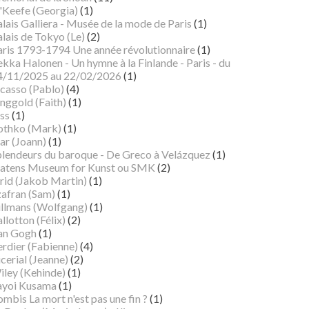
'Keefe (Georgia)
(1)
lais Galliera - Musée de la mode de Paris
(1)
lais de Tokyo (Le)
(2)
aris 1793-1794 Une année révolutionnaire
(1)
kka Halonen - Un hymne à la Finlande - Paris - du
4/11/2025 au 22/02/2026
(1)
icasso (Pablo)
(4)
nggold (Faith)
(1)
ss
(1)
othko (Mark)
(1)
ar (Joann)
(1)
plendeurs du baroque - De Greco à Velázquez
(1)
tatens Museum for Kunst ou SMK
(2)
rid (Jakob Martin)
(1)
zafran (Sam)
(1)
illmans (Wolfgang)
(1)
llotton (Félix)
(2)
an Gogh
(1)
erdier (Fabienne)
(4)
cerial (Jeanne)
(2)
iley (Kehinde)
(1)
ayoi Kusama
(1)
mbis La mort n'est pas une fin ?
(1)