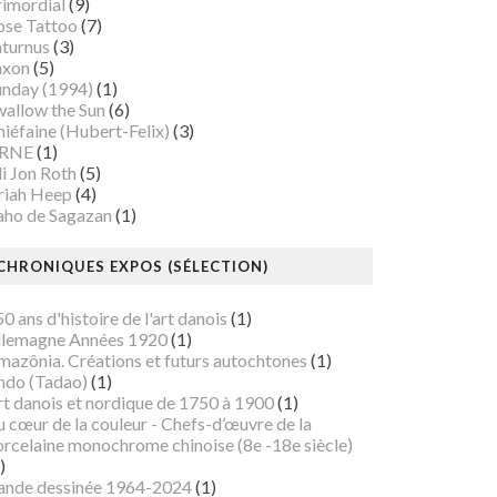
rimordial
(9)
ose Tattoo
(7)
aturnus
(3)
axon
(5)
unday (1994)
(1)
wallow the Sun
(6)
iéfaine (Hubert-Felix)
(3)
RNE
(1)
i Jon Roth
(5)
riah Heep
(4)
aho de Sagazan
(1)
CHRONIQUES EXPOS (SÉLECTION)
0 ans d'histoire de l'art danois
(1)
llemagne Années 1920
(1)
mazônia. Créations et futurs autochtones
(1)
ndo (Tadao)
(1)
rt danois et nordique de 1750 à 1900
(1)
 cœur de la couleur - Chefs-d’œuvre de la
orcelaine monochrome chinoise (8e -18e siècle)
)
ande dessinée 1964-2024
(1)