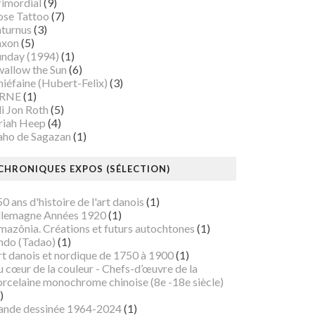
rimordial
(9)
ose Tattoo
(7)
aturnus
(3)
axon
(5)
unday (1994)
(1)
wallow the Sun
(6)
iéfaine (Hubert-Felix)
(3)
RNE
(1)
i Jon Roth
(5)
riah Heep
(4)
aho de Sagazan
(1)
CHRONIQUES EXPOS (SÉLECTION)
0 ans d'histoire de l'art danois
(1)
llemagne Années 1920
(1)
mazônia. Créations et futurs autochtones
(1)
ndo (Tadao)
(1)
rt danois et nordique de 1750 à 1900
(1)
 cœur de la couleur - Chefs-d’œuvre de la
orcelaine monochrome chinoise (8e -18e siècle)
)
ande dessinée 1964-2024
(1)