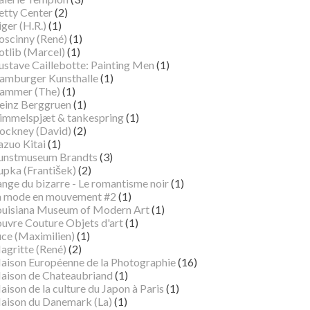
etty Center
(2)
ger (H.R.)
(1)
oscinny (René)
(1)
otlib (Marcel)
(1)
ustave Caillebotte: Painting Men
(1)
amburger Kunsthalle
(1)
ammer (The)
(1)
einz Berggruen
(1)
immelspjæt & tankespring
(1)
ockney (David)
(2)
azuo Kitai
(1)
unstmuseum Brandts
(3)
pka (František)
(2)
ange du bizarre - Le romantisme noir
(1)
a mode en mouvement #2
(1)
ouisiana Museum of Modern Art
(1)
ouvre Couture Objets d'art
(1)
uce (Maximilien)
(1)
agritte (René)
(2)
aison Européenne de la Photographie
(16)
aison de Chateaubriand
(1)
ison de la culture du Japon à Paris
(1)
aison du Danemark (La)
(1)