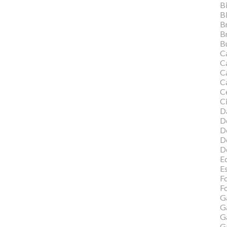
Bi
B
B
B
Bu
C
C
Ca
C
C
Ci
Da
D
D
D
D
Ed
E
F
Fo
G
G
G
G