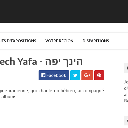
UES D'EXPOSITIONS
VOTRE RÉGION
DISPARITIONS
Light in Babylon - Hinech Yafa - הינך יפה
Facebook
J
d'
igine iranienne, qui chante en hébreu, accompagné
ai
x albums.
Bo