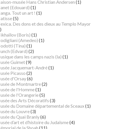
aison-musée Hans Christian Andersen
(1)
anet (Edouard)
(1)
nga. Tout un art !
(1)
atisse
(5)
exica. Des dons et des dieux au Templo Mayor
)
ikhaïlov (Boris)
(1)
odigliani (Amedeo)
(1)
odotti (Tina)
(1)
unch (Edvard)
(2)
sique dans les camps nazis (la)
(1)
usée Guimet
(9)
usée Jacquemart-André
(1)
usée Picasso
(2)
usée d'Orsay
(6)
usée de Montmartre
(2)
usée de l'Homme
(1)
usée de l'Orangerie
(5)
usée des Arts Décoratifs
(3)
usée du Domaine départemental de Sceaux
(1)
usée du Louvre
(3)
usée du Quai Branly
(6)
sée d’art et d’histoire du Judaïsme
(4)
émorial de la Shoah
(11)