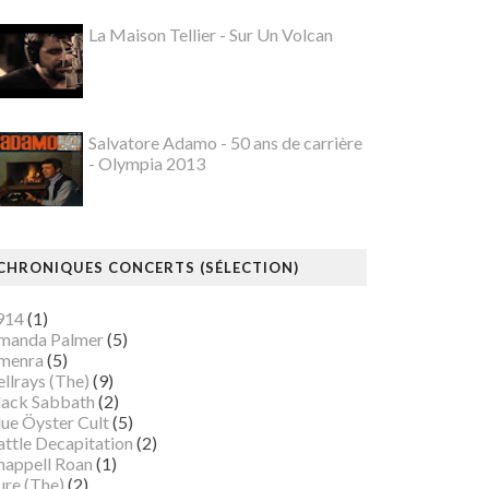
La Maison Tellier - Sur Un Volcan
Salvatore Adamo - 50 ans de carrière
- Olympia 2013
CHRONIQUES CONCERTS (SÉLECTION)
914
(1)
manda Palmer
(5)
menra
(5)
llrays (The)
(9)
lack Sabbath
(2)
lue Öyster Cult
(5)
attle Decapitation
(2)
happell Roan
(1)
ure (The)
(2)