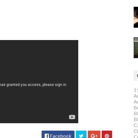
1
A
A
Be
B
B
C
C
Facebook
C