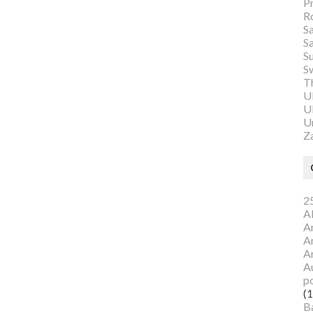
P
R
S
S
S
S
Th
U
Ul
U
Z
25
A
A
A
A
Au
p
(1
B