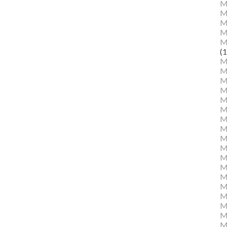
M
M
Ma
M
M
(1
M
M
M
M
Mu
M
M
M
M
M
M
M
M
M
M
M
Mu
M