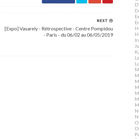
D
D
E
NEXT
E
Hi
[Expo] Vasarely - Rétrospective - Centre Pompidou
H
- Paris - du 06/02 au 06/05/2019
I
Ju
K
L
Lu
M
M
M
M
M
M
M
N
N
O
O
P