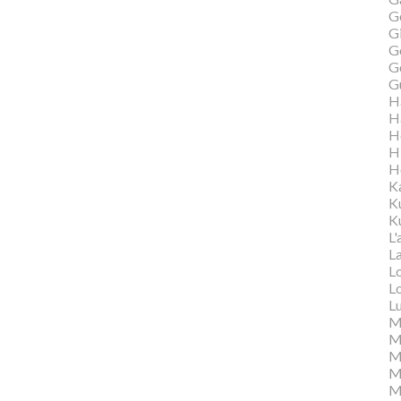
G
Gi
G
G
G
H
H
H
H
H
K
K
Ku
L'
L
L
L
L
M
M
M
Ma
M