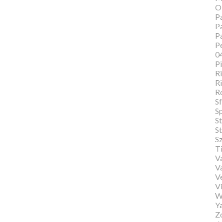
O
Pa
Pa
P
Pe
0
P
Ri
Ri
R
Sf
S
S
St
S
T
Va
V
V
Vi
W
Y
Zo