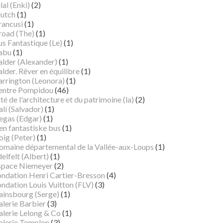
lal (Enki)
(2)
lutch
(1)
rancusi
(1)
road (The)
(1)
s Fantastique (Le)
(1)
abu
(1)
alder (Alexander)
(1)
lder. Rêver en équilibre
(1)
arrington (Leonora)
(1)
entre Pompidou
(46)
té de l'architecture et du patrimoine (la)
(2)
lí (Salvador)
(1)
egas (Edgar)
(1)
en fantastiske bus
(1)
oig (Peter)
(1)
omaine départemental de la Vallée-aux-Loups
(1)
elfelt (Albert)
(1)
space Niemeyer
(2)
ondation Henri Cartier-Bresson
(4)
ndation Louis Vuitton (FLV)
(3)
ainsbourg (Serge)
(1)
alerie Barbier
(3)
alerie Lelong & Co
(1)
alerie Templon
(3)