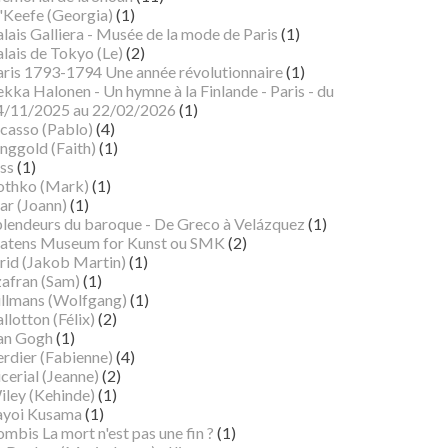
'Keefe (Georgia)
(1)
lais Galliera - Musée de la mode de Paris
(1)
lais de Tokyo (Le)
(2)
aris 1793-1794 Une année révolutionnaire
(1)
kka Halonen - Un hymne à la Finlande - Paris - du
4/11/2025 au 22/02/2026
(1)
icasso (Pablo)
(4)
nggold (Faith)
(1)
ss
(1)
othko (Mark)
(1)
ar (Joann)
(1)
plendeurs du baroque - De Greco à Velázquez
(1)
tatens Museum for Kunst ou SMK
(2)
rid (Jakob Martin)
(1)
zafran (Sam)
(1)
illmans (Wolfgang)
(1)
llotton (Félix)
(2)
an Gogh
(1)
erdier (Fabienne)
(4)
cerial (Jeanne)
(2)
iley (Kehinde)
(1)
ayoi Kusama
(1)
mbis La mort n'est pas une fin ?
(1)