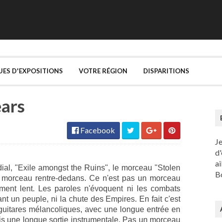
UES D'EXPOSITIONS
VOTRE RÉGION
DISPARITIONS
ears
Facebook
J
d'
ai
dial, "Exile amongst the Ruins", le morceau "Stolen
Bo
n morceau rentre-dedans. Ce n'est pas un morceau
ment lent. Les paroles n'évoquent ni les combats
 un peuple, ni la chute des Empires. En fait c'est
guitares mélancoliques, avec une longue entrée en
is une longue sortie instrumentale. Pas un morceau