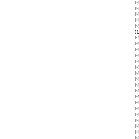
M
M
Ma
M
M
(1
M
M
M
M
Mu
M
M
M
M
M
M
M
M
M
M
M
Mu
M