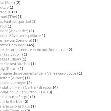
lal (Enki)
(2)
lutch
(1)
rancusi
(1)
road (The)
(1)
s Fantastique (Le)
(1)
abu
(1)
alder (Alexander)
(1)
lder. Rêver en équilibre
(1)
arrington (Leonora)
(1)
entre Pompidou
(46)
té de l'architecture et du patrimoine (la)
(2)
lí (Salvador)
(1)
egas (Edgar)
(1)
en fantastiske bus
(1)
oig (Peter)
(1)
omaine départemental de la Vallée-aux-Loups
(1)
elfelt (Albert)
(1)
space Niemeyer
(2)
ondation Henri Cartier-Bresson
(4)
ndation Louis Vuitton (FLV)
(3)
ainsbourg (Serge)
(1)
alerie Barbier
(3)
alerie Lelong & Co
(1)
alerie Templon
(3)