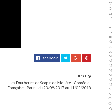
D
D
E
E
Hi
H
I
Ju
K
L
Lu
M
Facebook
M
M
M
M
NEXT
M
Les Fourberies de Scapin de Molière - Comédie-
M
Française - Paris - du 20/09/2017 au 11/02/2018
N
N
O
O
P