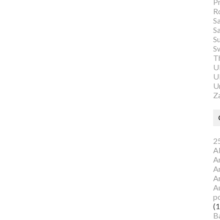
P
R
S
S
S
S
Th
U
Ul
U
Z
25
A
A
A
A
Au
p
(1
B