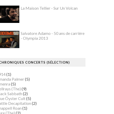
La Maison Tellier - Sur Un Volcan
Salvatore Adamo - 50 ans de carrière
- Olympia 2013
CHRONIQUES CONCERTS (SÉLECTION)
914
(1)
manda Palmer
(5)
menra
(5)
llrays (The)
(9)
lack Sabbath
(2)
lue Öyster Cult
(5)
attle Decapitation
(2)
happell Roan
(1)
ure (The)
(2)