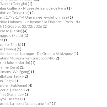
'Keefe (Georgia)
(1)
lais Galliera - Musée de la mode de Paris
(1)
lais de Tokyo (Le)
(2)
aris 1793-1794 Une année révolutionnaire
(1)
kka Halonen - Un hymne à la Finlande - Paris - du
4/11/2025 au 22/02/2026
(1)
icasso (Pablo)
(4)
nggold (Faith)
(1)
ss
(1)
othko (Mark)
(1)
ar (Joann)
(1)
plendeurs du baroque - De Greco à Velázquez
(1)
tatens Museum for Kunst ou SMK
(2)
rid (Jakob Martin)
(1)
zafran (Sam)
(1)
illmans (Wolfgang)
(1)
llotton (Félix)
(2)
an Gogh
(1)
erdier (Fabienne)
(4)
cerial (Jeanne)
(2)
iley (Kehinde)
(1)
ayoi Kusama
(1)
mbis La mort n'est pas une fin ?
(1)