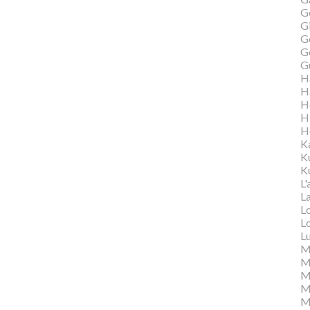
G
Gi
G
G
G
H
H
H
H
H
K
K
Ku
L'
L
L
L
L
M
M
M
Ma
M