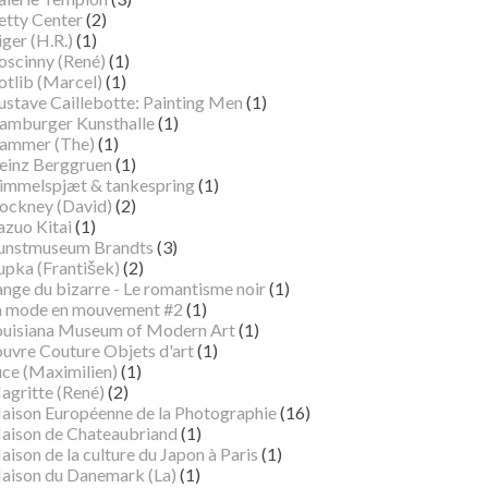
etty Center
(2)
ger (H.R.)
(1)
oscinny (René)
(1)
otlib (Marcel)
(1)
ustave Caillebotte: Painting Men
(1)
amburger Kunsthalle
(1)
ammer (The)
(1)
einz Berggruen
(1)
immelspjæt & tankespring
(1)
ockney (David)
(2)
azuo Kitai
(1)
unstmuseum Brandts
(3)
pka (František)
(2)
ange du bizarre - Le romantisme noir
(1)
a mode en mouvement #2
(1)
ouisiana Museum of Modern Art
(1)
ouvre Couture Objets d'art
(1)
uce (Maximilien)
(1)
agritte (René)
(2)
aison Européenne de la Photographie
(16)
aison de Chateaubriand
(1)
ison de la culture du Japon à Paris
(1)
aison du Danemark (La)
(1)