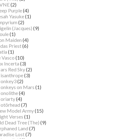
VNE
(2)
eep Purple
(4)
esah Yasuke
(1)
mpyrium
(2)
gelin (Jacques)
(9)
oule
(1)
ron Maiden
(4)
das Priest
(6)
atla
(1)
e Vasco
(10)
x Incerta
(3)
ars Red Sky
(2)
isanthrope
(3)
onkey3
(2)
onkeys on Mars
(1)
onolithe
(4)
oriarty
(4)
otörhead
(7)
ew Model Army
(15)
ight Verses
(1)
ld Dead Tree (The)
(9)
rphaned Land
(7)
aradise Lost
(7)