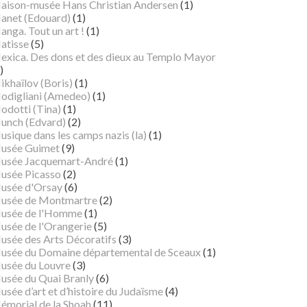
aison-musée Hans Christian Andersen
(1)
anet (Edouard)
(1)
nga. Tout un art !
(1)
atisse
(5)
exica. Des dons et des dieux au Templo Mayor
)
ikhaïlov (Boris)
(1)
odigliani (Amedeo)
(1)
odotti (Tina)
(1)
unch (Edvard)
(2)
sique dans les camps nazis (la)
(1)
usée Guimet
(9)
usée Jacquemart-André
(1)
usée Picasso
(2)
usée d'Orsay
(6)
usée de Montmartre
(2)
usée de l'Homme
(1)
usée de l'Orangerie
(5)
usée des Arts Décoratifs
(3)
usée du Domaine départemental de Sceaux
(1)
usée du Louvre
(3)
usée du Quai Branly
(6)
sée d’art et d’histoire du Judaïsme
(4)
émorial de la Shoah
(11)