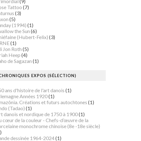
rimordial
(9)
ose Tattoo
(7)
aturnus
(3)
axon
(5)
unday (1994)
(1)
wallow the Sun
(6)
iéfaine (Hubert-Felix)
(3)
RNE
(1)
i Jon Roth
(5)
riah Heep
(4)
aho de Sagazan
(1)
CHRONIQUES EXPOS (SÉLECTION)
0 ans d'histoire de l'art danois
(1)
llemagne Années 1920
(1)
mazônia. Créations et futurs autochtones
(1)
ndo (Tadao)
(1)
rt danois et nordique de 1750 à 1900
(1)
 cœur de la couleur - Chefs-d’œuvre de la
orcelaine monochrome chinoise (8e -18e siècle)
)
ande dessinée 1964-2024
(1)