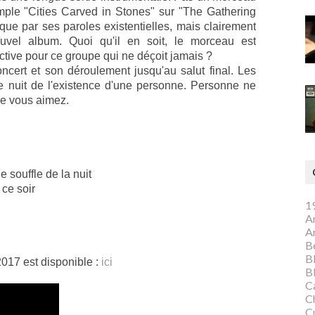
emple "Cities Carved in Stones" sur "The Gathering
que par ses paroles existentielles, mais clairement
vel album. Quoi qu'il en soit, le morceau est
ctive pour ce groupe qui ne déçoit jamais ?
ncert et son déroulement jusqu'au salut final. Les
e nuit de l'existence d'une personne. Personne ne
ue vous aimez.
 souffle de la nuit
 ce soir
1
A
A
Be
B
2017 est disponible :
ici
B
C
C
C