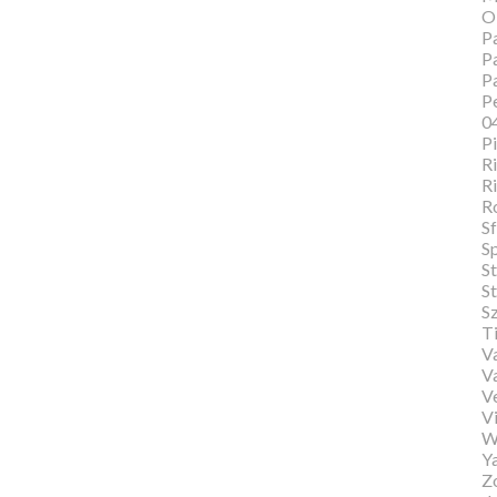
O
Pa
Pa
P
Pe
0
P
Ri
Ri
R
Sf
S
S
St
S
T
Va
V
V
Vi
W
Y
Zo