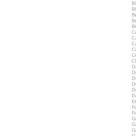
Bi
B
B
B
Bu
C
C
Ca
C
C
Ci
Da
D
D
D
D
Ed
E
F
Fo
G
G
G
G