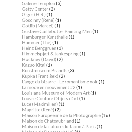
Galerie Templon
(3)
Getty Center
(2)
Giger (H.R.)
(1)
Goscinny (René)
(1)
Gotlib (Marcel)
(1)
Gustave Caillebotte: Painting Men
(1)
Hamburger Kunsthalle
(1)
Hammer (The)
(1)
Heinz Berggruen
(1)
Himmelspjæt & tankespring
(1)
Hockney (David)
(2)
Kazuo Kitai
(1)
Kunstmuseum Brandts
(3)
Kupka (František)
(2)
L'ange du bizarre - Le romantisme noir
(1)
La mode en mouvement #2
(1)
Louisiana Museum of Modern Art
(1)
Louvre Couture Objets d'art
(1)
Luce (Maximilien)
(1)
Magritte (René)
(2)
Maison Européenne de la Photographie
(16)
Maison de Chateaubriand
(1)
Maison de la culture du Japon à Paris
(1)
Maison du Danemark (La)
(1)