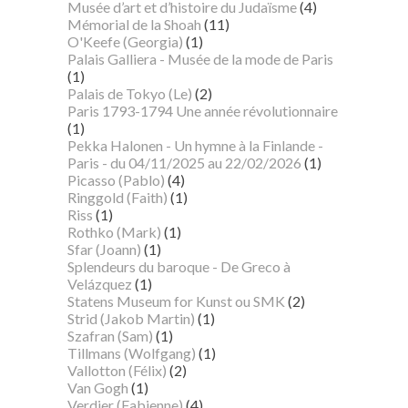
Musée d’art et d’histoire du Judaïsme
(4)
Mémorial de la Shoah
(11)
O'Keefe (Georgia)
(1)
Palais Galliera - Musée de la mode de Paris
(1)
Palais de Tokyo (Le)
(2)
Paris 1793-1794 Une année révolutionnaire
(1)
Pekka Halonen - Un hymne à la Finlande -
Paris - du 04/11/2025 au 22/02/2026
(1)
Picasso (Pablo)
(4)
Ringgold (Faith)
(1)
Riss
(1)
Rothko (Mark)
(1)
Sfar (Joann)
(1)
Splendeurs du baroque - De Greco à
Velázquez
(1)
Statens Museum for Kunst ou SMK
(2)
Strid (Jakob Martin)
(1)
Szafran (Sam)
(1)
Tillmans (Wolfgang)
(1)
Vallotton (Félix)
(2)
Van Gogh
(1)
Verdier (Fabienne)
(4)