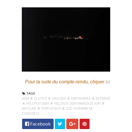
Pour la suite du compte-rendu, cliquer
ici
TAGS
2014
X
CLUTCH
X
DAGOBA
X
DEEP PURPLE
X
EXTREME
X
HELLFEST 2014
X
HELLFEST 2014 SAMEDI 21 JUIN
X
SKYCLAD
X
STATUS QUO
X
ZZZ- NOMBRE DE
CONCERTS
Facebook