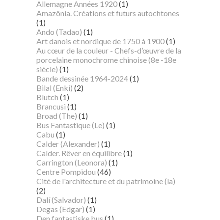
Allemagne Années 1920
(1)
Amazônia. Créations et futurs autochtones
(1)
Ando (Tadao)
(1)
Art danois et nordique de 1750 à 1900
(1)
Au cœur de la couleur - Chefs-d’œuvre de la
porcelaine monochrome chinoise (8e -18e
siècle)
(1)
Bande dessinée 1964-2024
(1)
Bilal (Enki)
(2)
Blutch
(1)
Brancusi
(1)
Broad (The)
(1)
Bus Fantastique (Le)
(1)
Cabu
(1)
Calder (Alexander)
(1)
Calder. Rêver en équilibre
(1)
Carrington (Leonora)
(1)
Centre Pompidou
(46)
Cité de l'architecture et du patrimoine (la)
(2)
Dalí (Salvador)
(1)
Degas (Edgar)
(1)
Den fantastiske bus
(1)