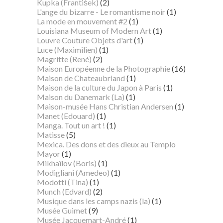
Kupka (František)
(2)
L'ange du bizarre - Le romantisme noir
(1)
La mode en mouvement #2
(1)
Louisiana Museum of Modern Art
(1)
Louvre Couture Objets d'art
(1)
Luce (Maximilien)
(1)
Magritte (René)
(2)
Maison Européenne de la Photographie
(16)
Maison de Chateaubriand
(1)
Maison de la culture du Japon à Paris
(1)
Maison du Danemark (La)
(1)
Maison-musée Hans Christian Andersen
(1)
Manet (Edouard)
(1)
Manga. Tout un art !
(1)
Matisse
(5)
Mexica. Des dons et des dieux au Templo
Mayor
(1)
Mikhaïlov (Boris)
(1)
Modigliani (Amedeo)
(1)
Modotti (Tina)
(1)
Munch (Edvard)
(2)
Musique dans les camps nazis (la)
(1)
Musée Guimet
(9)
Musée Jacquemart-André
(1)