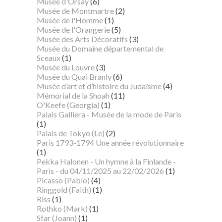
Musée d'Orsay
(6)
Musée de Montmartre
(2)
Musée de l'Homme
(1)
Musée de l'Orangerie
(5)
Musée des Arts Décoratifs
(3)
Musée du Domaine départemental de
Sceaux
(1)
Musée du Louvre
(3)
Musée du Quai Branly
(6)
Musée d’art et d’histoire du Judaïsme
(4)
Mémorial de la Shoah
(11)
O'Keefe (Georgia)
(1)
Palais Galliera - Musée de la mode de Paris
(1)
Palais de Tokyo (Le)
(2)
Paris 1793-1794 Une année révolutionnaire
(1)
Pekka Halonen - Un hymne à la Finlande -
Paris - du 04/11/2025 au 22/02/2026
(1)
Picasso (Pablo)
(4)
Ringgold (Faith)
(1)
Riss
(1)
Rothko (Mark)
(1)
Sfar (Joann)
(1)