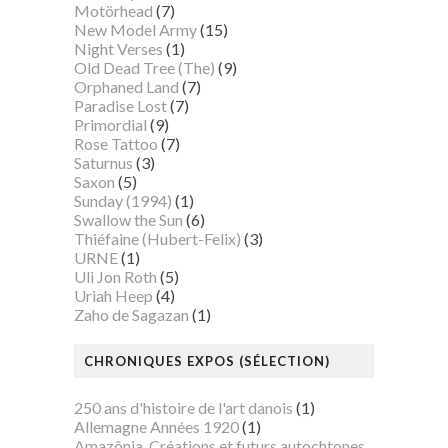
Motörhead
(7)
New Model Army
(15)
Night Verses
(1)
Old Dead Tree (The)
(9)
Orphaned Land
(7)
Paradise Lost
(7)
Primordial
(9)
Rose Tattoo
(7)
Saturnus
(3)
Saxon
(5)
Sunday (1994)
(1)
Swallow the Sun
(6)
Thiéfaine (Hubert-Felix)
(3)
URNE
(1)
Uli Jon Roth
(5)
Uriah Heep
(4)
Zaho de Sagazan
(1)
CHRONIQUES EXPOS (SÉLECTION)
250 ans d'histoire de l'art danois
(1)
Allemagne Années 1920
(1)
Amazônia. Créations et futurs autochtones