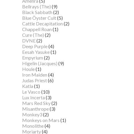
Amenra
(5)
Bellrays (The)
(9)
Black Sabbath
(2)
Blue Öyster Cult
(5)
Cattle Decapitation
(2)
Chappell Roan
(1)
Cure (The)
(2)
DVNE
(2)
Deep Purple
(4)
Eesah Yasuke
(1)
Empyrium
(2)
Higelin (Jacques)
(9)
Houle
(1)
Iron Maiden
(4)
Judas Priest
(6)
Katla
(1)
Le Vasco
(10)
Lux Incerta
(3)
Mars Red Sky
(2)
Misanthrope
(3)
Monkey3
(2)
Monkeys on Mars
(1)
Monolithe
(4)
Moriarty
(4)