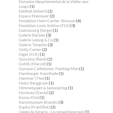
Domaine départemental de la Vallée-aux-
Loups
(1)
Edelfelt (Albert)
(1)
Espace Niemeyer
(2)
Fondation Henri Cartier-Bresson
(4)
Fondation Louis Vuitton (FLV)
(3)
Gainsbourg (Serge)
(1)
Galerie Barbier
(3)
Galerie Lelong & Co
(1)
Galerie Templon
(3)
Getty Center
(2)
Giger (H.R.)
(1)
Goscinny (René)
(1)
Gotlib (Marcel)
(1)
Gustave Caillebotte: Painting Men
(1)
Hamburger Kunsthalle
(1)
Hammer (The)
(1)
Heinz Berggruen
(1)
Himmelspjæt & tankespring
(1)
Hockney (David)
(2)
Kazuo Kitai
(1)
Kunstmuseum Brandts
(3)
Kupka (František)
(2)
L'ange du bizarre - Le romantisme noir
(1)