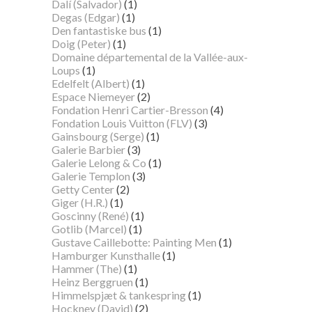
Dalí (Salvador)
(1)
Degas (Edgar)
(1)
Den fantastiske bus
(1)
Doig (Peter)
(1)
Domaine départemental de la Vallée-aux-
Loups
(1)
Edelfelt (Albert)
(1)
Espace Niemeyer
(2)
Fondation Henri Cartier-Bresson
(4)
Fondation Louis Vuitton (FLV)
(3)
Gainsbourg (Serge)
(1)
Galerie Barbier
(3)
Galerie Lelong & Co
(1)
Galerie Templon
(3)
Getty Center
(2)
Giger (H.R.)
(1)
Goscinny (René)
(1)
Gotlib (Marcel)
(1)
Gustave Caillebotte: Painting Men
(1)
Hamburger Kunsthalle
(1)
Hammer (The)
(1)
Heinz Berggruen
(1)
Himmelspjæt & tankespring
(1)
Hockney (David)
(2)