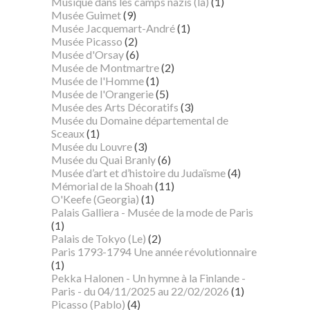
Musique dans les camps nazis (la)
(1)
Musée Guimet
(9)
Musée Jacquemart-André
(1)
Musée Picasso
(2)
Musée d'Orsay
(6)
Musée de Montmartre
(2)
Musée de l'Homme
(1)
Musée de l'Orangerie
(5)
Musée des Arts Décoratifs
(3)
Musée du Domaine départemental de
Sceaux
(1)
Musée du Louvre
(3)
Musée du Quai Branly
(6)
Musée d’art et d’histoire du Judaïsme
(4)
Mémorial de la Shoah
(11)
O'Keefe (Georgia)
(1)
Palais Galliera - Musée de la mode de Paris
(1)
Palais de Tokyo (Le)
(2)
Paris 1793-1794 Une année révolutionnaire
(1)
Pekka Halonen - Un hymne à la Finlande -
Paris - du 04/11/2025 au 22/02/2026
(1)
Picasso (Pablo)
(4)