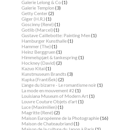
Galerie Lelong & Co
(1)
Galerie Templon
(3)
Getty Center
(2)
Giger (H.R.)
(1)
Goscinny (René)
(1)
Gotlib (Marcel)
(1)
Gustave Caillebotte: Painting Men
(1)
Hamburger Kunsthalle
(1)
Hammer (The)
(1)
Heinz Berggruen
(1)
Himmelspjæt & tankespring
(1)
Hockney (David)
(2)
Kazuo Kitai
(1)
Kunstmuseum Brandts
(3)
Kupka (František)
(2)
L'ange du bizarre - Le romantisme noir
(1)
La mode en mouvement #2
(1)
Louisiana Museum of Modern Art
(1)
Louvre Couture Objets d'art
(1)
Luce (Maximilien)
(1)
Magritte (René)
(2)
Maison Européenne de la Photographie
(16)
Maison de Chateaubriand
(1)
Maison de la culture du Japon à Paris
(1)