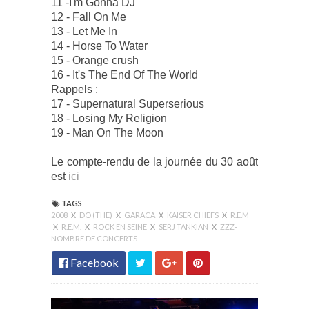
11 -I'm Gonna DJ
12 - Fall On Me
13 - Let Me In
14 - Horse To Water
15 - Orange crush
16 - It's The End Of The World
Rappels :
17 - Supernatural Superserious
18 - Losing My Religion
19 - Man On The Moon
Le compte-rendu de la journée du 30 août
est
ici
TAGS
2008
X
DO (THE)
X
GARACA
X
KAISER CHIEFS
X
R.E.M
X
R.E.M.
X
ROCK EN SEINE
X
SERJ TANKIAN
X
ZZZ-
NOMBRE DE CONCERTS
Facebook