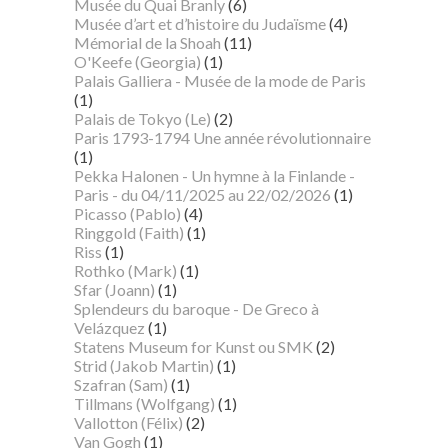
Musée du Quai Branly
(6)
Musée d’art et d’histoire du Judaïsme
(4)
Mémorial de la Shoah
(11)
O'Keefe (Georgia)
(1)
Palais Galliera - Musée de la mode de Paris
(1)
Palais de Tokyo (Le)
(2)
Paris 1793-1794 Une année révolutionnaire
(1)
Pekka Halonen - Un hymne à la Finlande -
Paris - du 04/11/2025 au 22/02/2026
(1)
Picasso (Pablo)
(4)
Ringgold (Faith)
(1)
Riss
(1)
Rothko (Mark)
(1)
Sfar (Joann)
(1)
Splendeurs du baroque - De Greco à
Velázquez
(1)
Statens Museum for Kunst ou SMK
(2)
Strid (Jakob Martin)
(1)
Szafran (Sam)
(1)
Tillmans (Wolfgang)
(1)
Vallotton (Félix)
(2)
Van Gogh
(1)