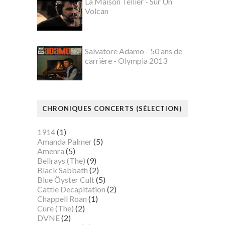
La Maison Tellier - Sur Un
Volcan
Salvatore Adamo - 50 ans de
carrière - Olympia 2013
CHRONIQUES CONCERTS (SÉLECTION)
1914
(1)
Amanda Palmer
(5)
Amenra
(5)
Bellrays (The)
(9)
Black Sabbath
(2)
Blue Öyster Cult
(5)
Cattle Decapitation
(2)
Chappell Roan
(1)
Cure (The)
(2)
DVNE
(2)