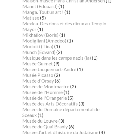
Maison-musée Hans Christian Andersen
(1)
Manet (Edouard)
(1)
Manga. Tout un art !
(1)
Matisse
(5)
Mexica. Des dons et des dieux au Templo
Mayor
(1)
Mikhaïlov (Boris)
(1)
Modigliani (Amedeo)
(1)
Modotti (Tina)
(1)
Munch (Edvard)
(2)
Musique dans les camps nazis (la)
(1)
Musée Guimet
(9)
Musée Jacquemart-André
(1)
Musée Picasso
(2)
Musée d'Orsay
(6)
Musée de Montmartre
(2)
Musée de l'Homme
(1)
Musée de l'Orangerie
(5)
Musée des Arts Décoratifs
(3)
Musée du Domaine départemental de
Sceaux
(1)
Musée du Louvre
(3)
Musée du Quai Branly
(6)
Musée d’art et d’histoire du Judaïsme
(4)