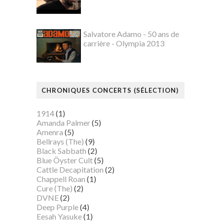
Salvatore Adamo - 50 ans de
carrière - Olympia 2013
CHRONIQUES CONCERTS (SÉLECTION)
1914
(1)
Amanda Palmer
(5)
Amenra
(5)
Bellrays (The)
(9)
Black Sabbath
(2)
Blue Öyster Cult
(5)
Cattle Decapitation
(2)
Chappell Roan
(1)
Cure (The)
(2)
DVNE
(2)
Deep Purple
(4)
Eesah Yasuke
(1)