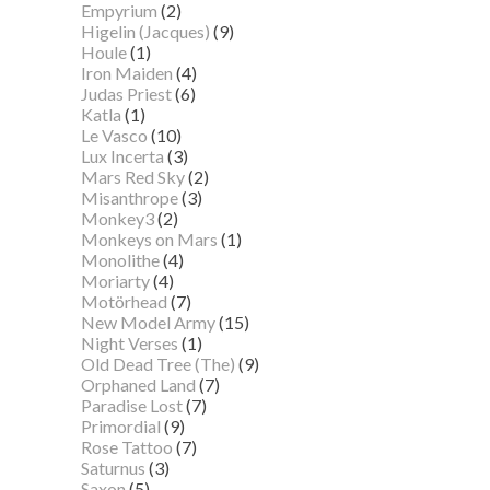
Empyrium
(2)
Higelin (Jacques)
(9)
Houle
(1)
Iron Maiden
(4)
Judas Priest
(6)
Katla
(1)
Le Vasco
(10)
Lux Incerta
(3)
Mars Red Sky
(2)
Misanthrope
(3)
Monkey3
(2)
Monkeys on Mars
(1)
Monolithe
(4)
Moriarty
(4)
Motörhead
(7)
New Model Army
(15)
Night Verses
(1)
Old Dead Tree (The)
(9)
Orphaned Land
(7)
Paradise Lost
(7)
Primordial
(9)
Rose Tattoo
(7)
Saturnus
(3)
Saxon
(5)