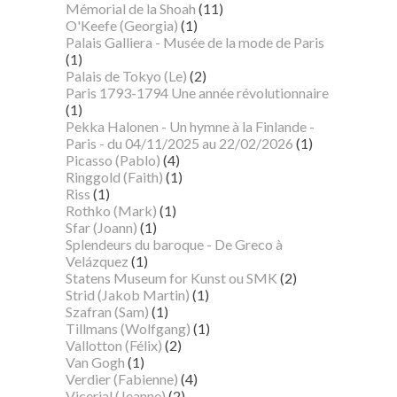
Mémorial de la Shoah
(11)
O'Keefe (Georgia)
(1)
Palais Galliera - Musée de la mode de Paris
(1)
Palais de Tokyo (Le)
(2)
Paris 1793-1794 Une année révolutionnaire
(1)
Pekka Halonen - Un hymne à la Finlande -
Paris - du 04/11/2025 au 22/02/2026
(1)
Picasso (Pablo)
(4)
Ringgold (Faith)
(1)
Riss
(1)
Rothko (Mark)
(1)
Sfar (Joann)
(1)
Splendeurs du baroque - De Greco à
Velázquez
(1)
Statens Museum for Kunst ou SMK
(2)
Strid (Jakob Martin)
(1)
Szafran (Sam)
(1)
Tillmans (Wolfgang)
(1)
Vallotton (Félix)
(2)
Van Gogh
(1)
Verdier (Fabienne)
(4)
Vicerial (Jeanne)
(2)