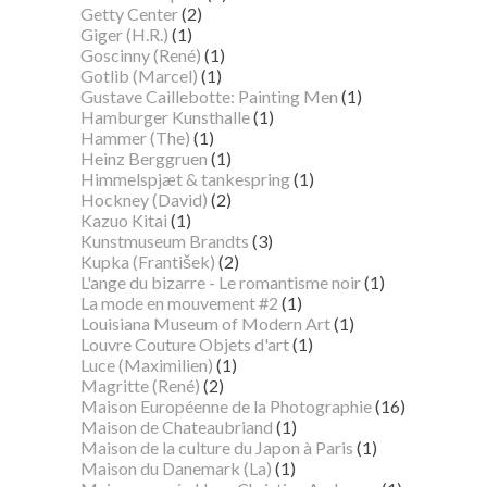
Getty Center
(2)
Giger (H.R.)
(1)
Goscinny (René)
(1)
Gotlib (Marcel)
(1)
Gustave Caillebotte: Painting Men
(1)
Hamburger Kunsthalle
(1)
Hammer (The)
(1)
Heinz Berggruen
(1)
Himmelspjæt & tankespring
(1)
Hockney (David)
(2)
Kazuo Kitai
(1)
Kunstmuseum Brandts
(3)
Kupka (František)
(2)
L'ange du bizarre - Le romantisme noir
(1)
La mode en mouvement #2
(1)
Louisiana Museum of Modern Art
(1)
Louvre Couture Objets d'art
(1)
Luce (Maximilien)
(1)
Magritte (René)
(2)
Maison Européenne de la Photographie
(16)
Maison de Chateaubriand
(1)
Maison de la culture du Japon à Paris
(1)
Maison du Danemark (La)
(1)