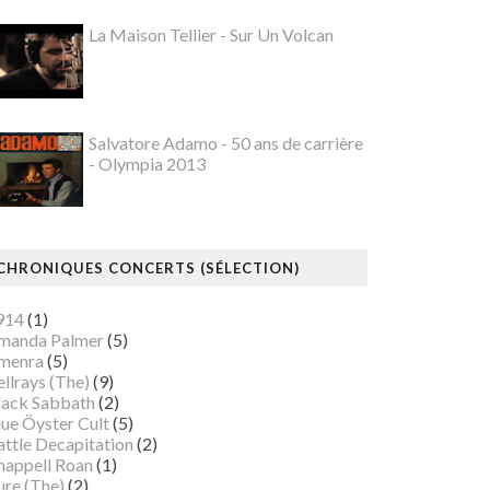
La Maison Tellier - Sur Un Volcan
Salvatore Adamo - 50 ans de carrière
- Olympia 2013
CHRONIQUES CONCERTS (SÉLECTION)
914
(1)
manda Palmer
(5)
menra
(5)
llrays (The)
(9)
lack Sabbath
(2)
lue Öyster Cult
(5)
attle Decapitation
(2)
happell Roan
(1)
ure (The)
(2)