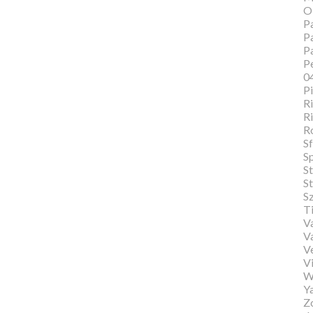
O
Pa
Pa
P
Pe
0
P
Ri
Ri
R
Sf
S
S
St
S
T
Va
V
V
Vi
W
Y
Zo