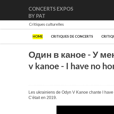
CONCERTS EXPOS
BY PAT
Critiques culturelles
HOME
CRITIQUES DE CONCERTS
CRITIQ
Один в каное - У ме
v kanoe - I have no h
Les ukrainiens de Odyn V Kanoe chante I have 
C'était en 2019.