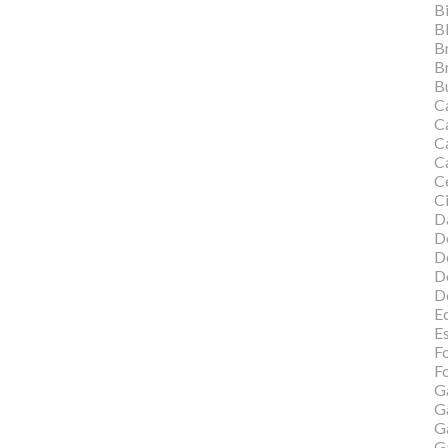
Bi
B
B
B
Bu
C
C
Ca
C
C
Ci
Da
D
D
D
D
Ed
E
F
Fo
G
G
G
G