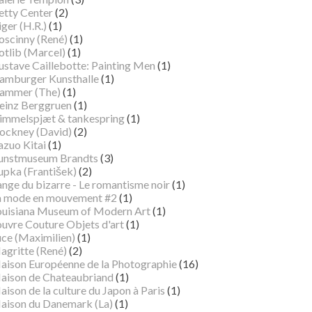
etty Center
(2)
ger (H.R.)
(1)
oscinny (René)
(1)
otlib (Marcel)
(1)
ustave Caillebotte: Painting Men
(1)
amburger Kunsthalle
(1)
ammer (The)
(1)
einz Berggruen
(1)
immelspjæt & tankespring
(1)
ockney (David)
(2)
azuo Kitai
(1)
unstmuseum Brandts
(3)
pka (František)
(2)
ange du bizarre - Le romantisme noir
(1)
a mode en mouvement #2
(1)
ouisiana Museum of Modern Art
(1)
ouvre Couture Objets d'art
(1)
uce (Maximilien)
(1)
agritte (René)
(2)
aison Européenne de la Photographie
(16)
aison de Chateaubriand
(1)
ison de la culture du Japon à Paris
(1)
aison du Danemark (La)
(1)