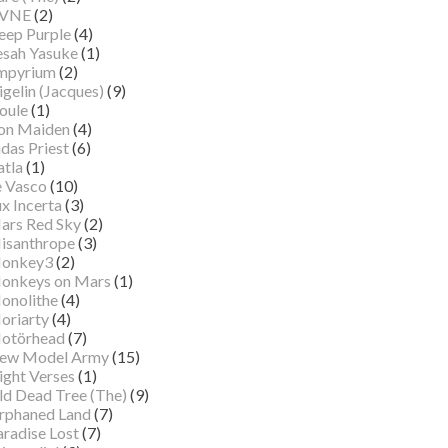
VNE
(2)
eep Purple
(4)
esah Yasuke
(1)
mpyrium
(2)
gelin (Jacques)
(9)
oule
(1)
ron Maiden
(4)
das Priest
(6)
atla
(1)
e Vasco
(10)
x Incerta
(3)
ars Red Sky
(2)
isanthrope
(3)
onkey3
(2)
onkeys on Mars
(1)
onolithe
(4)
oriarty
(4)
otörhead
(7)
ew Model Army
(15)
ight Verses
(1)
ld Dead Tree (The)
(9)
rphaned Land
(7)
aradise Lost
(7)