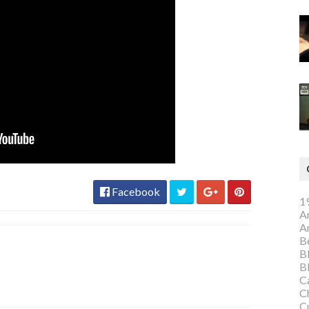
Facebook
1
A
A
Be
B
B
C
C
C