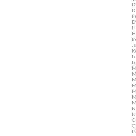
D
D
E
E
Hi
H
I
Ju
K
L
Lu
M
M
M
M
M
M
M
N
N
O
O
P