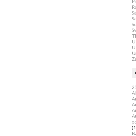
P
R
S
S
S
S
Th
U
Ul
U
Z
25
A
A
A
A
Au
p
(1
B