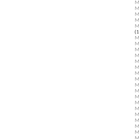
M
M
Ma
M
M
(1
M
M
M
M
Mu
M
M
M
M
M
M
M
M
M
M
M
Mu
M