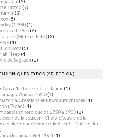
rimordial
(9)
ose Tattoo
(7)
aturnus
(3)
axon
(5)
unday (1994)
(1)
wallow the Sun
(6)
iéfaine (Hubert-Felix)
(3)
RNE
(1)
i Jon Roth
(5)
riah Heep
(4)
aho de Sagazan
(1)
CHRONIQUES EXPOS (SÉLECTION)
0 ans d'histoire de l'art danois
(1)
llemagne Années 1920
(1)
mazônia. Créations et futurs autochtones
(1)
ndo (Tadao)
(1)
rt danois et nordique de 1750 à 1900
(1)
 cœur de la couleur - Chefs-d’œuvre de la
orcelaine monochrome chinoise (8e -18e siècle)
)
ande dessinée 1964-2024
(1)