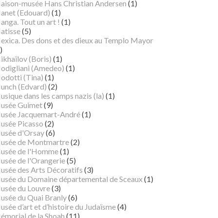
aison-musée Hans Christian Andersen
(1)
anet (Edouard)
(1)
nga. Tout un art !
(1)
atisse
(5)
exica. Des dons et des dieux au Templo Mayor
)
ikhaïlov (Boris)
(1)
odigliani (Amedeo)
(1)
odotti (Tina)
(1)
unch (Edvard)
(2)
sique dans les camps nazis (la)
(1)
usée Guimet
(9)
usée Jacquemart-André
(1)
usée Picasso
(2)
usée d'Orsay
(6)
usée de Montmartre
(2)
usée de l'Homme
(1)
usée de l'Orangerie
(5)
usée des Arts Décoratifs
(3)
usée du Domaine départemental de Sceaux
(1)
usée du Louvre
(3)
usée du Quai Branly
(6)
sée d’art et d’histoire du Judaïsme
(4)
émorial de la Shoah
(11)