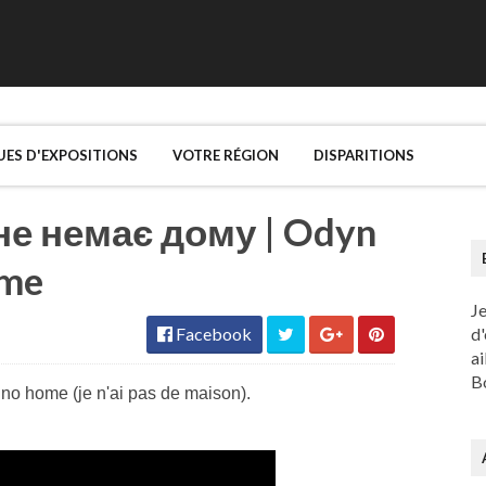
UES D'EXPOSITIONS
VOTRE RÉGION
DISPARITIONS
не немає дому | Odyn
ome
J
Facebook
d'
ai
Bo
no home (je n'ai pas de maison).