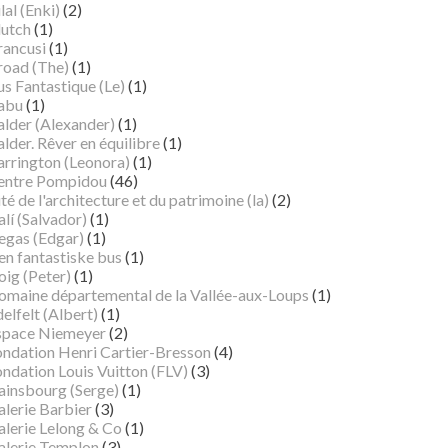
lal (Enki)
(2)
lutch
(1)
rancusi
(1)
road (The)
(1)
s Fantastique (Le)
(1)
abu
(1)
alder (Alexander)
(1)
lder. Rêver en équilibre
(1)
arrington (Leonora)
(1)
entre Pompidou
(46)
té de l'architecture et du patrimoine (la)
(2)
lí (Salvador)
(1)
egas (Edgar)
(1)
en fantastiske bus
(1)
oig (Peter)
(1)
omaine départemental de la Vallée-aux-Loups
(1)
elfelt (Albert)
(1)
space Niemeyer
(2)
ondation Henri Cartier-Bresson
(4)
ndation Louis Vuitton (FLV)
(3)
ainsbourg (Serge)
(1)
alerie Barbier
(3)
alerie Lelong & Co
(1)
alerie Templon
(3)