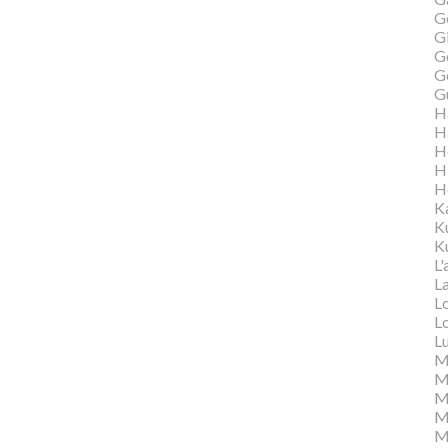
G
Gi
G
G
G
H
H
H
H
H
K
K
Ku
L'
L
L
L
L
M
M
M
Ma
M