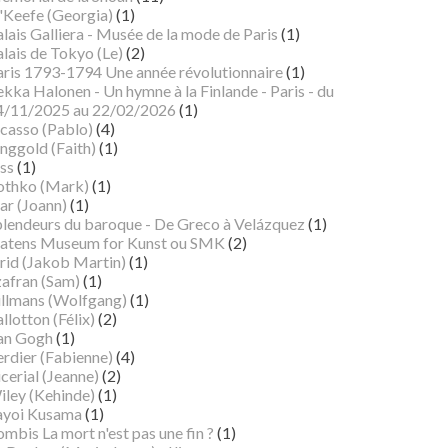
'Keefe (Georgia)
(1)
lais Galliera - Musée de la mode de Paris
(1)
lais de Tokyo (Le)
(2)
aris 1793-1794 Une année révolutionnaire
(1)
kka Halonen - Un hymne à la Finlande - Paris - du
4/11/2025 au 22/02/2026
(1)
icasso (Pablo)
(4)
nggold (Faith)
(1)
ss
(1)
othko (Mark)
(1)
ar (Joann)
(1)
plendeurs du baroque - De Greco à Velázquez
(1)
tatens Museum for Kunst ou SMK
(2)
rid (Jakob Martin)
(1)
zafran (Sam)
(1)
illmans (Wolfgang)
(1)
llotton (Félix)
(2)
an Gogh
(1)
erdier (Fabienne)
(4)
cerial (Jeanne)
(2)
iley (Kehinde)
(1)
ayoi Kusama
(1)
mbis La mort n'est pas une fin ?
(1)