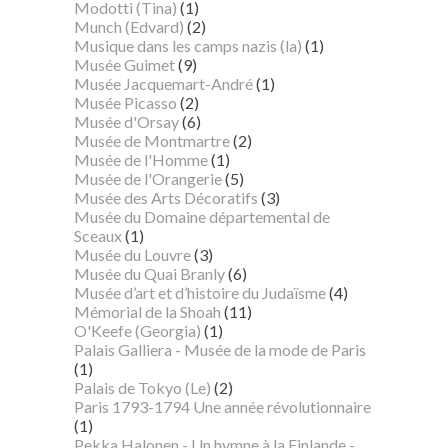
Modotti (Tina)
(1)
Munch (Edvard)
(2)
Musique dans les camps nazis (la)
(1)
Musée Guimet
(9)
Musée Jacquemart-André
(1)
Musée Picasso
(2)
Musée d'Orsay
(6)
Musée de Montmartre
(2)
Musée de l'Homme
(1)
Musée de l'Orangerie
(5)
Musée des Arts Décoratifs
(3)
Musée du Domaine départemental de
Sceaux
(1)
Musée du Louvre
(3)
Musée du Quai Branly
(6)
Musée d’art et d’histoire du Judaïsme
(4)
Mémorial de la Shoah
(11)
O'Keefe (Georgia)
(1)
Palais Galliera - Musée de la mode de Paris
(1)
Palais de Tokyo (Le)
(2)
Paris 1793-1794 Une année révolutionnaire
(1)
Pekka Halonen - Un hymne à la Finlande -