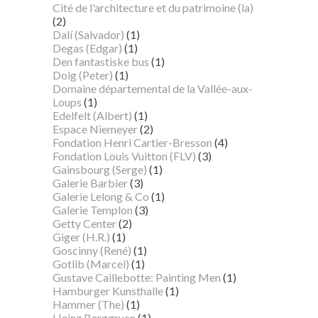
Cité de l'architecture et du patrimoine (la)
(2)
Dalí (Salvador)
(1)
Degas (Edgar)
(1)
Den fantastiske bus
(1)
Doig (Peter)
(1)
Domaine départemental de la Vallée-aux-
Loups
(1)
Edelfelt (Albert)
(1)
Espace Niemeyer
(2)
Fondation Henri Cartier-Bresson
(4)
Fondation Louis Vuitton (FLV)
(3)
Gainsbourg (Serge)
(1)
Galerie Barbier
(3)
Galerie Lelong & Co
(1)
Galerie Templon
(3)
Getty Center
(2)
Giger (H.R.)
(1)
Goscinny (René)
(1)
Gotlib (Marcel)
(1)
Gustave Caillebotte: Painting Men
(1)
Hamburger Kunsthalle
(1)
Hammer (The)
(1)
Heinz Berggruen
(1)