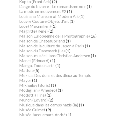
Kupka (František)
(2)
L'ange du bizarre - Le romantisme noir
(1)
La mode en mouvement #2
(1)
Louisiana Museum of Modern Art
(1)
Louvre Couture Objets d'art
(1)
Luce (Maximilien)
(1)
Magritte (René)
(2)
Maison Européenne de la Photographie
(16)
Maison de Chateaubriand
(1)
Maison de la culture du Japon à Paris
(1)
Maison du Danemark (La)
(1)
Maison-musée Hans Christian Andersen
(1)
Manet (Edouard)
(1)
Manga. Tout un art !
(1)
Matisse
(5)
Mexica. Des dons et des dieux au Templo
Mayor
(1)
Mikhaïlov (Boris)
(1)
Modigliani (Amedeo)
(1)
Modotti (Tina)
(1)
Munch (Edvard)
(2)
Musique dans les camps nazis (la)
(1)
Musée Guimet
(9)
Musée Jacquemart-André
(1)