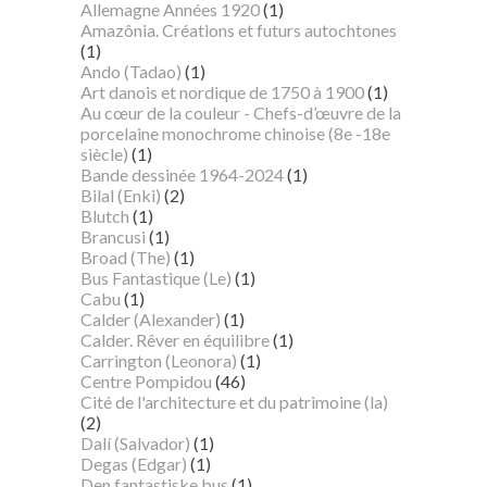
Allemagne Années 1920
(1)
Amazônia. Créations et futurs autochtones
(1)
Ando (Tadao)
(1)
Art danois et nordique de 1750 à 1900
(1)
Au cœur de la couleur - Chefs-d’œuvre de la
porcelaine monochrome chinoise (8e -18e
siècle)
(1)
Bande dessinée 1964-2024
(1)
Bilal (Enki)
(2)
Blutch
(1)
Brancusi
(1)
Broad (The)
(1)
Bus Fantastique (Le)
(1)
Cabu
(1)
Calder (Alexander)
(1)
Calder. Rêver en équilibre
(1)
Carrington (Leonora)
(1)
Centre Pompidou
(46)
Cité de l'architecture et du patrimoine (la)
(2)
Dalí (Salvador)
(1)
Degas (Edgar)
(1)
Den fantastiske bus
(1)