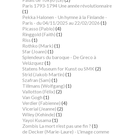
Paris 1793-1794 Une année révolutionnaire
(1)
Pekka Halonen - Un hymne à la Finlande -
Paris - du 04/11/2025 au 22/02/2026
(1)
Picasso (Pablo)
(4)
Ringgold (Faith)
(1)
Riss
(1)
Rothko (Mark)
(1)
Sfar (Joann)
(1)
Splendeurs du baroque - De Greco à
Velázquez
(1)
Statens Museum for Kunst ou SMK
(2)
Strid (Jakob Martin)
(1)
Szafran (Sam)
(1)
Tillmans (Wolfgang)
(1)
Vallotton (Félix)
(2)
Van Gogh
(1)
Verdier (Fabienne)
(4)
Vicerial (Jeanne)
(2)
Wiley (Kehinde)
(1)
Yayoi Kusama
(1)
Zombis La mort n'est pas une fin ?
(1)
de Decker (Marie-Laure) - L'image comme