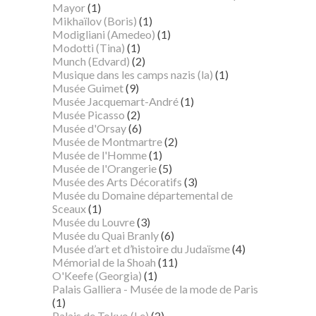
Mayor
(1)
Mikhaïlov (Boris)
(1)
Modigliani (Amedeo)
(1)
Modotti (Tina)
(1)
Munch (Edvard)
(2)
Musique dans les camps nazis (la)
(1)
Musée Guimet
(9)
Musée Jacquemart-André
(1)
Musée Picasso
(2)
Musée d'Orsay
(6)
Musée de Montmartre
(2)
Musée de l'Homme
(1)
Musée de l'Orangerie
(5)
Musée des Arts Décoratifs
(3)
Musée du Domaine départemental de
Sceaux
(1)
Musée du Louvre
(3)
Musée du Quai Branly
(6)
Musée d’art et d’histoire du Judaïsme
(4)
Mémorial de la Shoah
(11)
O'Keefe (Georgia)
(1)
Palais Galliera - Musée de la mode de Paris
(1)
Palais de Tokyo (Le)
(2)