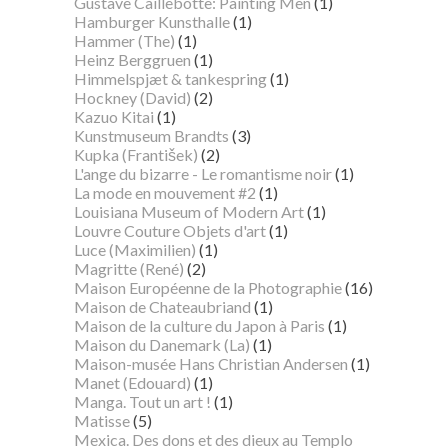
Gustave Caillebotte: Painting Men
(1)
Hamburger Kunsthalle
(1)
Hammer (The)
(1)
Heinz Berggruen
(1)
Himmelspjæt & tankespring
(1)
Hockney (David)
(2)
Kazuo Kitai
(1)
Kunstmuseum Brandts
(3)
Kupka (František)
(2)
L'ange du bizarre - Le romantisme noir
(1)
La mode en mouvement #2
(1)
Louisiana Museum of Modern Art
(1)
Louvre Couture Objets d'art
(1)
Luce (Maximilien)
(1)
Magritte (René)
(2)
Maison Européenne de la Photographie
(16)
Maison de Chateaubriand
(1)
Maison de la culture du Japon à Paris
(1)
Maison du Danemark (La)
(1)
Maison-musée Hans Christian Andersen
(1)
Manet (Edouard)
(1)
Manga. Tout un art !
(1)
Matisse
(5)
Mexica. Des dons et des dieux au Templo