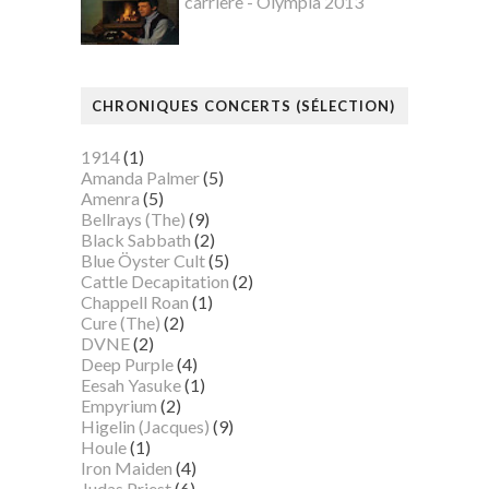
carrière - Olympia 2013
CHRONIQUES CONCERTS (SÉLECTION)
1914
(1)
Amanda Palmer
(5)
Amenra
(5)
Bellrays (The)
(9)
Black Sabbath
(2)
Blue Öyster Cult
(5)
Cattle Decapitation
(2)
Chappell Roan
(1)
Cure (The)
(2)
DVNE
(2)
Deep Purple
(4)
Eesah Yasuke
(1)
Empyrium
(2)
Higelin (Jacques)
(9)
Houle
(1)
Iron Maiden
(4)
Judas Priest
(6)