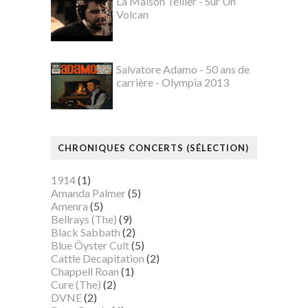
La Maison Tellier - Sur Un
Volcan
Salvatore Adamo - 50 ans de
carrière - Olympia 2013
CHRONIQUES CONCERTS (SÉLECTION)
1914
(1)
Amanda Palmer
(5)
Amenra
(5)
Bellrays (The)
(9)
Black Sabbath
(2)
Blue Öyster Cult
(5)
Cattle Decapitation
(2)
Chappell Roan
(1)
Cure (The)
(2)
DVNE
(2)