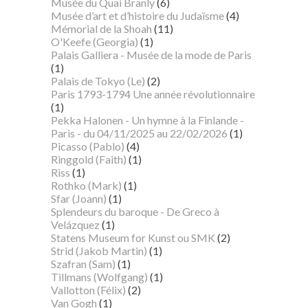
Musée du Quai Branly
(6)
Musée d’art et d’histoire du Judaïsme
(4)
Mémorial de la Shoah
(11)
O'Keefe (Georgia)
(1)
Palais Galliera - Musée de la mode de Paris
(1)
Palais de Tokyo (Le)
(2)
Paris 1793-1794 Une année révolutionnaire
(1)
Pekka Halonen - Un hymne à la Finlande -
Paris - du 04/11/2025 au 22/02/2026
(1)
Picasso (Pablo)
(4)
Ringgold (Faith)
(1)
Riss
(1)
Rothko (Mark)
(1)
Sfar (Joann)
(1)
Splendeurs du baroque - De Greco à
Velázquez
(1)
Statens Museum for Kunst ou SMK
(2)
Strid (Jakob Martin)
(1)
Szafran (Sam)
(1)
Tillmans (Wolfgang)
(1)
Vallotton (Félix)
(2)
Van Gogh
(1)