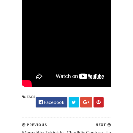
TAGS
Facebook
PREVIOUS
NEXT
Mama Béa Tekielski
CharlElie Couture - La