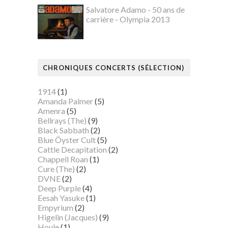
Salvatore Adamo - 50 ans de
carrière - Olympia 2013
CHRONIQUES CONCERTS (SÉLECTION)
1914
(1)
Amanda Palmer
(5)
Amenra
(5)
Bellrays (The)
(9)
Black Sabbath
(2)
Blue Öyster Cult
(5)
Cattle Decapitation
(2)
Chappell Roan
(1)
Cure (The)
(2)
DVNE
(2)
Deep Purple
(4)
Eesah Yasuke
(1)
Empyrium
(2)
Higelin (Jacques)
(9)
Houle
(1)