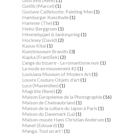
Goscinny (René)
(1)
Gotlib (Marcel)
(1)
Gustave Caillebotte: Painting Men
(1)
Hamburger Kunsthalle
(1)
Hammer (The)
(1)
Heinz Berggruen
(1)
Himmelspjæt & tankespring
(1)
Hockney (David)
(2)
Kazuo Kitai
(1)
Kunstmuseum Brandts
(3)
Kupka (František)
(2)
L'ange du bizarre - Le romantisme noir
(1)
La mode en mouvement #2
(1)
Louisiana Museum of Modern Art
(1)
Louvre Couture Objets d'art
(1)
Luce (Maximilien)
(1)
Magritte (René)
(2)
Maison Européenne de la Photographie
(16)
Maison de Chateaubriand
(1)
Maison de la culture du Japon à Paris
(1)
Maison du Danemark (La)
(1)
Maison-musée Hans Christian Andersen
(1)
Manet (Edouard)
(1)
Manga. Tout un art !
(1)