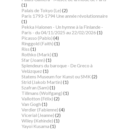
(1)
Palais de Tokyo (Le)
(2)
Paris 1793-1794 Une année révolutionnaire
(1)
Pekka Halonen - Un hymne à la Finlande -
Paris - du 04/11/2025 au 22/02/2026
(1)
Picasso (Pablo)
(4)
Ringgold (Faith)
(1)
Riss
(1)
Rothko (Mark)
(1)
Sfar (Joann)
(1)
Splendeurs du baroque - De Greco à
Velázquez
(1)
Statens Museum for Kunst ou SMK
(2)
Strid (Jakob Martin)
(1)
Szafran (Sam)
(1)
Tillmans (Wolfgang)
(1)
Vallotton (Félix)
(2)
Van Gogh
(1)
Verdier (Fabienne)
(4)
Vicerial (Jeanne)
(2)
Wiley (Kehinde)
(1)
Yayoi Kusama
(1)