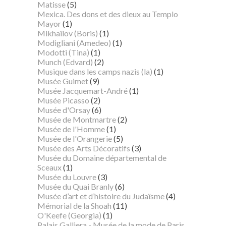
Matisse
(5)
Mexica. Des dons et des dieux au Templo
Mayor
(1)
Mikhaïlov (Boris)
(1)
Modigliani (Amedeo)
(1)
Modotti (Tina)
(1)
Munch (Edvard)
(2)
Musique dans les camps nazis (la)
(1)
Musée Guimet
(9)
Musée Jacquemart-André
(1)
Musée Picasso
(2)
Musée d'Orsay
(6)
Musée de Montmartre
(2)
Musée de l'Homme
(1)
Musée de l'Orangerie
(5)
Musée des Arts Décoratifs
(3)
Musée du Domaine départemental de
Sceaux
(1)
Musée du Louvre
(3)
Musée du Quai Branly
(6)
Musée d’art et d’histoire du Judaïsme
(4)
Mémorial de la Shoah
(11)
O'Keefe (Georgia)
(1)
Palais Galliera - Musée de la mode de Paris