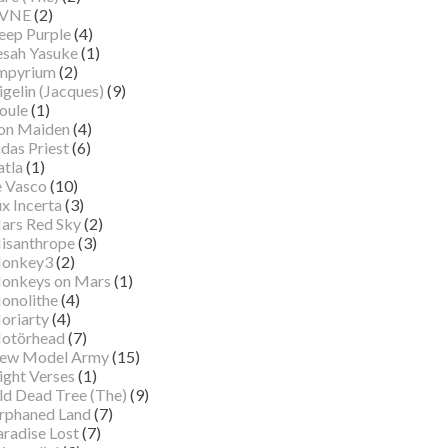
VNE
(2)
eep Purple
(4)
esah Yasuke
(1)
mpyrium
(2)
gelin (Jacques)
(9)
oule
(1)
ron Maiden
(4)
das Priest
(6)
atla
(1)
e Vasco
(10)
x Incerta
(3)
ars Red Sky
(2)
isanthrope
(3)
onkey3
(2)
onkeys on Mars
(1)
onolithe
(4)
oriarty
(4)
otörhead
(7)
ew Model Army
(15)
ight Verses
(1)
ld Dead Tree (The)
(9)
rphaned Land
(7)
aradise Lost
(7)