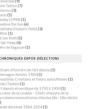
rimordial
(9)
ose Tattoo
(7)
aturnus
(3)
axon
(5)
unday (1994)
(1)
wallow the Sun
(6)
iéfaine (Hubert-Felix)
(3)
RNE
(1)
i Jon Roth
(5)
riah Heep
(4)
aho de Sagazan
(1)
CHRONIQUES EXPOS (SÉLECTION)
0 ans d'histoire de l'art danois
(1)
llemagne Années 1920
(1)
mazônia. Créations et futurs autochtones
(1)
ndo (Tadao)
(1)
rt danois et nordique de 1750 à 1900
(1)
 cœur de la couleur - Chefs-d’œuvre de la
orcelaine monochrome chinoise (8e -18e siècle)
)
ande dessinée 1964-2024
(1)