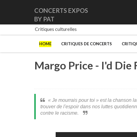
CONCERTS EXPOS
BY PAT
Critiques culturelles
HOME
CRITIQUES DE CONCERTS
CRITIQ
Margo Price - I'd Die
«
Je mourrais pour toi
»
est la chanson la
trouver de l'espoir dans nos luttes quotidienn
contre le racisme.