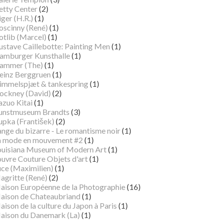
etty Center
(2)
ger (H.R.)
(1)
oscinny (René)
(1)
otlib (Marcel)
(1)
ustave Caillebotte: Painting Men
(1)
amburger Kunsthalle
(1)
ammer (The)
(1)
einz Berggruen
(1)
immelspjæt & tankespring
(1)
ockney (David)
(2)
azuo Kitai
(1)
unstmuseum Brandts
(3)
pka (František)
(2)
ange du bizarre - Le romantisme noir
(1)
a mode en mouvement #2
(1)
ouisiana Museum of Modern Art
(1)
ouvre Couture Objets d'art
(1)
uce (Maximilien)
(1)
agritte (René)
(2)
aison Européenne de la Photographie
(16)
aison de Chateaubriand
(1)
ison de la culture du Japon à Paris
(1)
aison du Danemark (La)
(1)