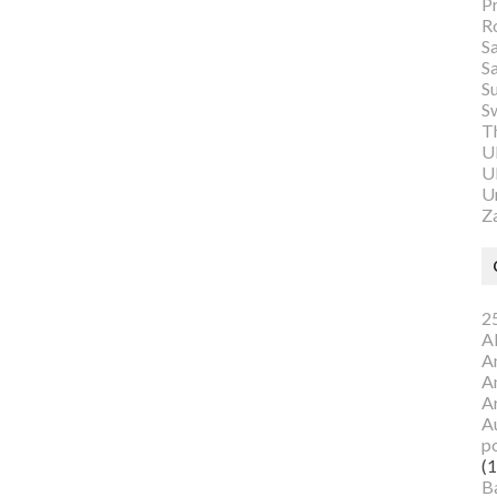
P
R
S
S
S
S
Th
U
Ul
U
Z
25
A
A
A
A
Au
p
(1
B