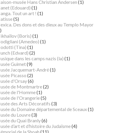
aison-musée Hans Christian Andersen
(1)
anet (Edouard)
(1)
nga. Tout un art !
(1)
atisse
(5)
exica. Des dons et des dieux au Templo Mayor
)
ikhaïlov (Boris)
(1)
odigliani (Amedeo)
(1)
odotti (Tina)
(1)
unch (Edvard)
(2)
sique dans les camps nazis (la)
(1)
usée Guimet
(9)
usée Jacquemart-André
(1)
usée Picasso
(2)
usée d'Orsay
(6)
usée de Montmartre
(2)
usée de l'Homme
(1)
usée de l'Orangerie
(5)
usée des Arts Décoratifs
(3)
usée du Domaine départemental de Sceaux
(1)
usée du Louvre
(3)
usée du Quai Branly
(6)
sée d’art et d’histoire du Judaïsme
(4)
émorial de la Shoah
(11)