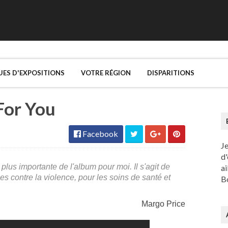
UES D'EXPOSITIONS
VOTRE RÉGION
DISPARITIONS
 For You
Facebook
J
d'
 plus importante de l'album pour moi. Il s'agit de
ai
es contre la violence, pour les soins de santé et
Bo
Margo Price