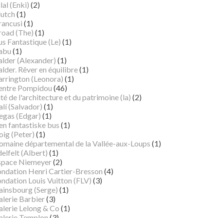
lal (Enki)
(2)
lutch
(1)
rancusi
(1)
road (The)
(1)
s Fantastique (Le)
(1)
abu
(1)
alder (Alexander)
(1)
lder. Rêver en équilibre
(1)
arrington (Leonora)
(1)
entre Pompidou
(46)
té de l'architecture et du patrimoine (la)
(2)
lí (Salvador)
(1)
egas (Edgar)
(1)
en fantastiske bus
(1)
oig (Peter)
(1)
omaine départemental de la Vallée-aux-Loups
(1)
elfelt (Albert)
(1)
space Niemeyer
(2)
ondation Henri Cartier-Bresson
(4)
ndation Louis Vuitton (FLV)
(3)
ainsbourg (Serge)
(1)
alerie Barbier
(3)
alerie Lelong & Co
(1)
alerie Templon
(3)