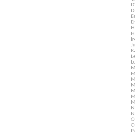
D
D
E
E
Hi
H
I
Ju
K
L
Lu
M
M
M
M
M
M
M
N
N
O
O
P