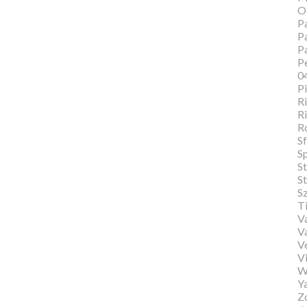
O
Pa
Pa
P
Pe
0
P
Ri
Ri
R
Sf
S
S
St
S
T
Va
V
V
Vi
W
Y
Zo