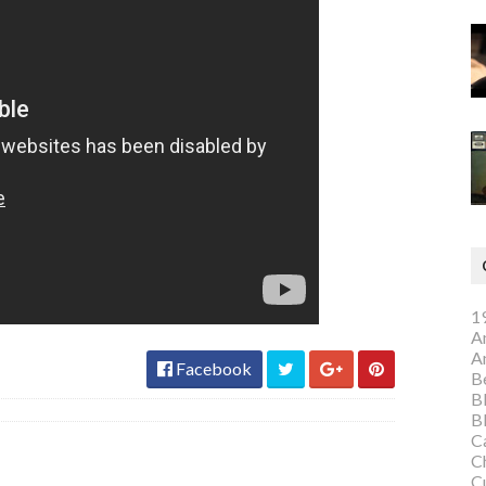
1
A
A
Facebook
Be
B
B
C
C
C