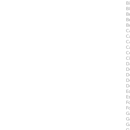
Bi
B
B
B
Bu
C
C
Ca
C
C
Ci
Da
D
D
D
D
Ed
E
F
Fo
G
G
G
G