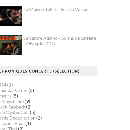
La Maison Tellier - Sur Un Volcan
Salvatore Adamo - 50 ans de carrière
- Olympia 2013
CHRONIQUES CONCERTS (SÉLECTION)
914
(1)
manda Palmer
(5)
menra
(5)
llrays (The)
(9)
lack Sabbath
(2)
lue Öyster Cult
(5)
attle Decapitation
(2)
happell Roan
(1)
ure (The)
(2)