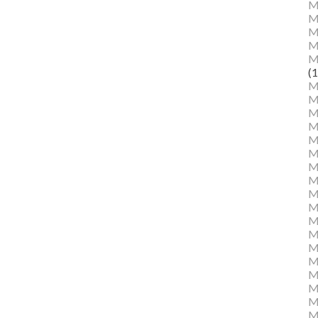
M
M
Ma
M
M
(1
M
M
M
M
Mu
M
M
M
M
M
M
M
M
M
M
M
Mu
M