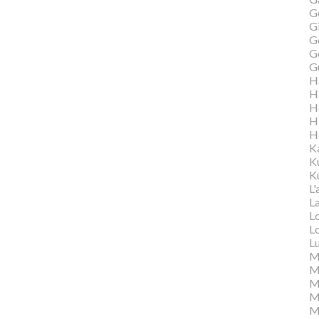
G
Gi
G
G
G
H
H
H
H
H
K
K
Ku
L'
L
L
L
L
M
M
M
Ma
M