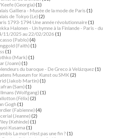
'Keefe (Georgia)
(1)
lais Galliera - Musée de la mode de Paris
(1)
lais de Tokyo (Le)
(2)
aris 1793-1794 Une année révolutionnaire
(1)
kka Halonen - Un hymne à la Finlande - Paris - du
4/11/2025 au 22/02/2026
(1)
icasso (Pablo)
(4)
nggold (Faith)
(1)
ss
(1)
othko (Mark)
(1)
ar (Joann)
(1)
plendeurs du baroque - De Greco à Velázquez
(1)
tatens Museum for Kunst ou SMK
(2)
rid (Jakob Martin)
(1)
zafran (Sam)
(1)
illmans (Wolfgang)
(1)
llotton (Félix)
(2)
an Gogh
(1)
erdier (Fabienne)
(4)
cerial (Jeanne)
(2)
iley (Kehinde)
(1)
ayoi Kusama
(1)
mbis La mort n'est pas une fin ?
(1)