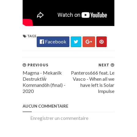
TAGS
Facebook
PREVIOUS
NEXT
Magma - Mekanïk
Panteros666 feat. Le
Destruktïẁ
Vasco - When all we
Kommandöh (final) -
have left is Solar
2020
Impulse
AUCUN COMMENTAIRE
Enregistrer un commentaire