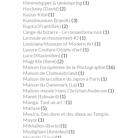
Himmelspjæt & tankespring
(1)
Hockney (David)
(2)
Kazuo Kitai
(1)
Kunstmuseum Brandts
(3)
Kupka (František)
(2)
L'ange du bizarre - Le romantisme noir
(1)
La mode en mouvement #2
(1)
Louisiana Museum of Modern Art
(1)
Louvre Couture Objets d'art
(1)
Luce (Maximilien)
(1)
Magritte (René)
(2)
Maison Européenne de la Photographie
(16)
Maison de Chateaubriand
(1)
Maison de la culture du Japon à Paris
(1)
Maison du Danemark (La)
(1)
Maison-musée Hans Christian Andersen
(1)
Manet (Edouard)
(1)
Manga. Tout un art !
(1)
Matisse
(5)
Mexica. Des dons et des dieux au Templo
Mayor
(1)
Mikhaïlov (Boris)
(1)
Modigliani (Amedeo)
(1)
Modotti (Tina)
(1)