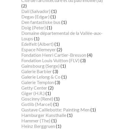
Cité de l'architecture et du patrimoine (la)
(2)
Dalí (Salvador)
(1)
Degas (Edgar)
(1)
Den fantastiske bus
(1)
Doig (Peter)
(1)
Domaine départemental de la Vallée-aux-
Loups
(1)
Edelfelt (Albert)
(1)
Espace Niemeyer
(2)
Fondation Henri Cartier-Bresson
(4)
Fondation Louis Vuitton (FLV)
(3)
Gainsbourg (Serge)
(1)
Galerie Barbier
(3)
Galerie Lelong & Co
(1)
Galerie Templon
(3)
Getty Center
(2)
Giger (H.R.)
(1)
Goscinny (René)
(1)
Gotlib (Marcel)
(1)
Gustave Caillebotte: Painting Men
(1)
Hamburger Kunsthalle
(1)
Hammer (The)
(1)
Heinz Berggruen
(1)