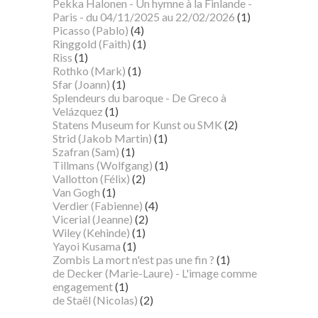
Pekka Halonen - Un hymne à la Finlande -
Paris - du 04/11/2025 au 22/02/2026
(1)
Picasso (Pablo)
(4)
Ringgold (Faith)
(1)
Riss
(1)
Rothko (Mark)
(1)
Sfar (Joann)
(1)
Splendeurs du baroque - De Greco à
Velázquez
(1)
Statens Museum for Kunst ou SMK
(2)
Strid (Jakob Martin)
(1)
Szafran (Sam)
(1)
Tillmans (Wolfgang)
(1)
Vallotton (Félix)
(2)
Van Gogh
(1)
Verdier (Fabienne)
(4)
Vicerial (Jeanne)
(2)
Wiley (Kehinde)
(1)
Yayoi Kusama
(1)
Zombis La mort n'est pas une fin ?
(1)
de Decker (Marie-Laure) - L'image comme
engagement
(1)
de Staël (Nicolas)
(2)