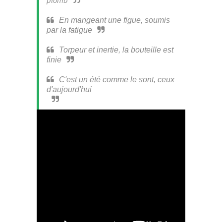
plomb
En mangeant une figue, soumis
par la fatigue
Torpeur et inertie, la bouteille est
finie
C'est un été comme le sont, ceux
d'aujourd'hui