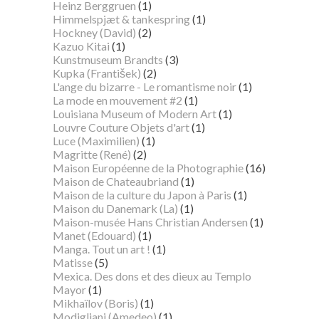
Heinz Berggruen
(1)
Himmelspjæt & tankespring
(1)
Hockney (David)
(2)
Kazuo Kitai
(1)
Kunstmuseum Brandts
(3)
Kupka (František)
(2)
L'ange du bizarre - Le romantisme noir
(1)
La mode en mouvement #2
(1)
Louisiana Museum of Modern Art
(1)
Louvre Couture Objets d'art
(1)
Luce (Maximilien)
(1)
Magritte (René)
(2)
Maison Européenne de la Photographie
(16)
Maison de Chateaubriand
(1)
Maison de la culture du Japon à Paris
(1)
Maison du Danemark (La)
(1)
Maison-musée Hans Christian Andersen
(1)
Manet (Edouard)
(1)
Manga. Tout un art !
(1)
Matisse
(5)
Mexica. Des dons et des dieux au Templo
Mayor
(1)
Mikhaïlov (Boris)
(1)
Modigliani (Amedeo)
(1)