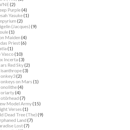
VNE
(2)
eep Purple
(4)
esah Yasuke
(1)
mpyrium
(2)
gelin (Jacques)
(9)
oule
(1)
ron Maiden
(4)
das Priest
(6)
atla
(1)
e Vasco
(10)
x Incerta
(3)
ars Red Sky
(2)
isanthrope
(3)
onkey3
(2)
onkeys on Mars
(1)
onolithe
(4)
oriarty
(4)
otörhead
(7)
ew Model Army
(15)
ight Verses
(1)
ld Dead Tree (The)
(9)
rphaned Land
(7)
aradise Lost
(7)