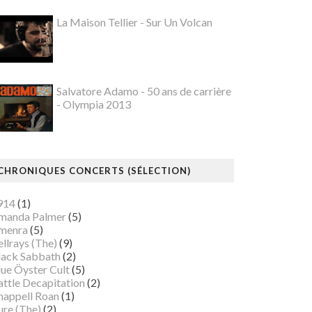
La Maison Tellier - Sur Un Volcan
Salvatore Adamo - 50 ans de carrière
- Olympia 2013
CHRONIQUES CONCERTS (SÉLECTION)
914
(1)
manda Palmer
(5)
menra
(5)
llrays (The)
(9)
lack Sabbath
(2)
lue Öyster Cult
(5)
attle Decapitation
(2)
happell Roan
(1)
ure (The)
(2)