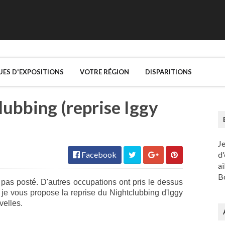
UES D'EXPOSITIONS
VOTRE RÉGION
DISPARITIONS
ubbing (reprise Iggy
J
Facebook
d'
ai
Bo
i pas posté. D'autres occupations ont pris le dessus
 je vous propose la reprise du Nightclubbing d'Iggy
elles.