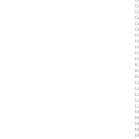
G
Gi
G
G
G
H
H
H
H
H
K
K
Ku
L'
L
L
L
L
M
M
M
Ma
M