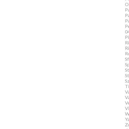
O
Pa
Pa
P
Pe
0
P
Ri
Ri
R
Sf
S
S
St
S
T
Va
V
V
Vi
W
Y
Zo