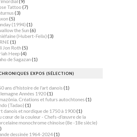
rimordial
(9)
ose Tattoo
(7)
aturnus
(3)
axon
(5)
unday (1994)
(1)
wallow the Sun
(6)
iéfaine (Hubert-Felix)
(3)
RNE
(1)
i Jon Roth
(5)
riah Heep
(4)
aho de Sagazan
(1)
CHRONIQUES EXPOS (SÉLECTION)
0 ans d'histoire de l'art danois
(1)
llemagne Années 1920
(1)
mazônia. Créations et futurs autochtones
(1)
ndo (Tadao)
(1)
rt danois et nordique de 1750 à 1900
(1)
 cœur de la couleur - Chefs-d’œuvre de la
orcelaine monochrome chinoise (8e -18e siècle)
)
ande dessinée 1964-2024
(1)