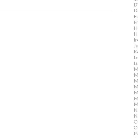
D
D
E
E
Hi
H
I
Ju
K
L
Lu
M
M
M
M
M
M
M
N
N
O
O
P