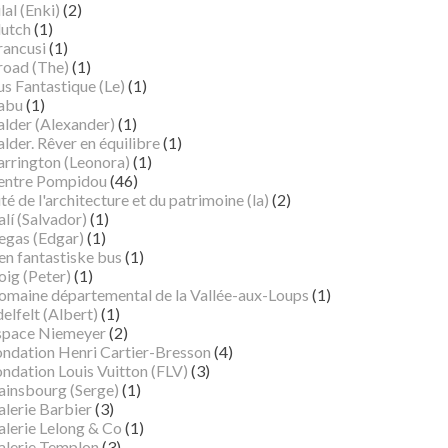
lal (Enki)
(2)
lutch
(1)
rancusi
(1)
road (The)
(1)
s Fantastique (Le)
(1)
abu
(1)
alder (Alexander)
(1)
lder. Rêver en équilibre
(1)
arrington (Leonora)
(1)
entre Pompidou
(46)
té de l'architecture et du patrimoine (la)
(2)
lí (Salvador)
(1)
egas (Edgar)
(1)
en fantastiske bus
(1)
oig (Peter)
(1)
omaine départemental de la Vallée-aux-Loups
(1)
elfelt (Albert)
(1)
space Niemeyer
(2)
ondation Henri Cartier-Bresson
(4)
ndation Louis Vuitton (FLV)
(3)
ainsbourg (Serge)
(1)
alerie Barbier
(3)
alerie Lelong & Co
(1)
alerie Templon
(3)