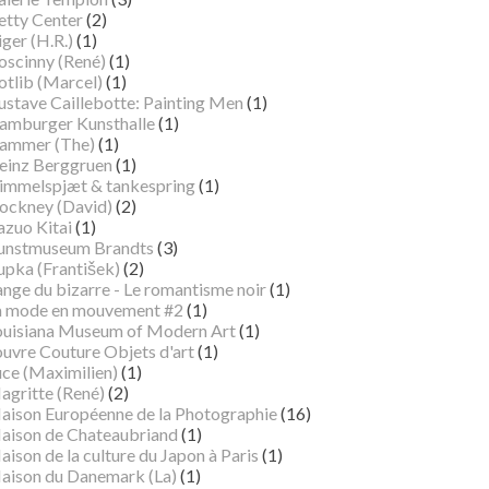
etty Center
(2)
ger (H.R.)
(1)
oscinny (René)
(1)
otlib (Marcel)
(1)
ustave Caillebotte: Painting Men
(1)
amburger Kunsthalle
(1)
ammer (The)
(1)
einz Berggruen
(1)
immelspjæt & tankespring
(1)
ockney (David)
(2)
azuo Kitai
(1)
unstmuseum Brandts
(3)
pka (František)
(2)
ange du bizarre - Le romantisme noir
(1)
a mode en mouvement #2
(1)
ouisiana Museum of Modern Art
(1)
ouvre Couture Objets d'art
(1)
uce (Maximilien)
(1)
agritte (René)
(2)
aison Européenne de la Photographie
(16)
aison de Chateaubriand
(1)
ison de la culture du Japon à Paris
(1)
aison du Danemark (La)
(1)