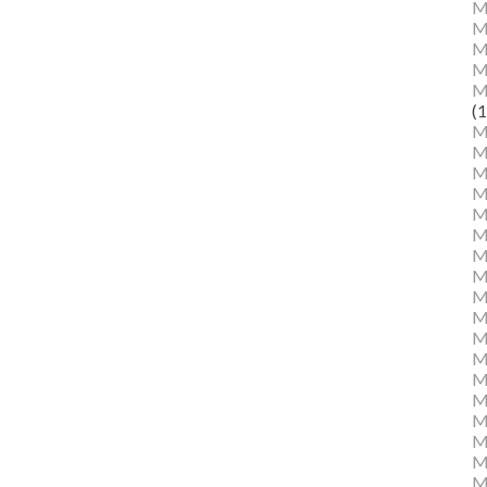
M
M
Ma
M
M
(1
M
M
M
M
Mu
M
M
M
M
M
M
M
M
M
M
M
Mu
M