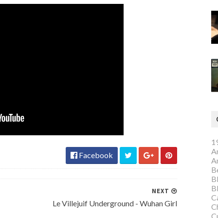
1
A
Facebook
A
Be
B
B
NEXT
C
Le Villejuif Underground - Wuhan Girl
C
C