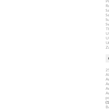
P
R
S
S
S
S
Th
U
Ul
U
Z
25
A
A
A
A
Au
p
(1
B