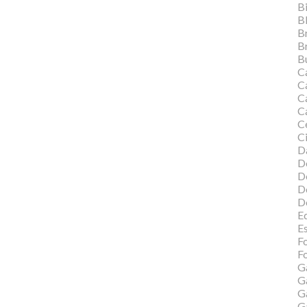
Bi
B
B
B
Bu
C
C
Ca
C
C
Ci
Da
D
D
D
D
Ed
E
F
Fo
G
G
G
G