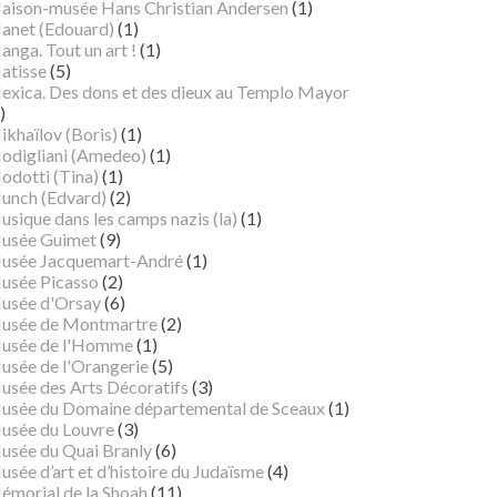
aison-musée Hans Christian Andersen
(1)
anet (Edouard)
(1)
nga. Tout un art !
(1)
atisse
(5)
exica. Des dons et des dieux au Templo Mayor
)
ikhaïlov (Boris)
(1)
odigliani (Amedeo)
(1)
odotti (Tina)
(1)
unch (Edvard)
(2)
sique dans les camps nazis (la)
(1)
usée Guimet
(9)
usée Jacquemart-André
(1)
usée Picasso
(2)
usée d'Orsay
(6)
usée de Montmartre
(2)
usée de l'Homme
(1)
usée de l'Orangerie
(5)
usée des Arts Décoratifs
(3)
usée du Domaine départemental de Sceaux
(1)
usée du Louvre
(3)
usée du Quai Branly
(6)
sée d’art et d’histoire du Judaïsme
(4)
émorial de la Shoah
(11)