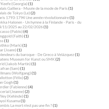
'Keefe (Georgia)
(1)
lais Galliera - Musée de la mode de Paris
(1)
lais de Tokyo (Le)
(2)
aris 1793-1794 Une année révolutionnaire
(1)
kka Halonen - Un hymne à la Finlande - Paris - du
4/11/2025 au 22/02/2026
(1)
icasso (Pablo)
(4)
nggold (Faith)
(1)
ss
(1)
othko (Mark)
(1)
ar (Joann)
(1)
plendeurs du baroque - De Greco à Velázquez
(1)
tatens Museum for Kunst ou SMK
(2)
rid (Jakob Martin)
(1)
zafran (Sam)
(1)
illmans (Wolfgang)
(1)
llotton (Félix)
(2)
an Gogh
(1)
erdier (Fabienne)
(4)
cerial (Jeanne)
(2)
iley (Kehinde)
(1)
ayoi Kusama
(1)
mbis La mort n'est pas une fin ?
(1)