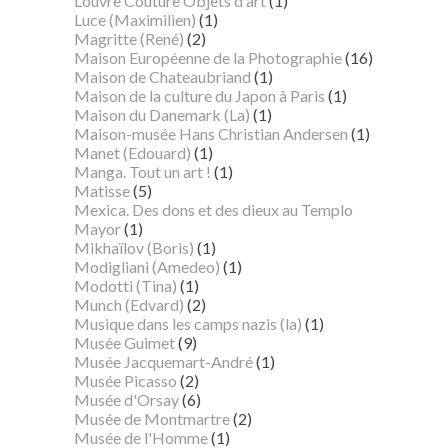
Louvre Couture Objets d'art
(1)
Luce (Maximilien)
(1)
Magritte (René)
(2)
Maison Européenne de la Photographie
(16)
Maison de Chateaubriand
(1)
Maison de la culture du Japon à Paris
(1)
Maison du Danemark (La)
(1)
Maison-musée Hans Christian Andersen
(1)
Manet (Edouard)
(1)
Manga. Tout un art !
(1)
Matisse
(5)
Mexica. Des dons et des dieux au Templo
Mayor
(1)
Mikhaïlov (Boris)
(1)
Modigliani (Amedeo)
(1)
Modotti (Tina)
(1)
Munch (Edvard)
(2)
Musique dans les camps nazis (la)
(1)
Musée Guimet
(9)
Musée Jacquemart-André
(1)
Musée Picasso
(2)
Musée d'Orsay
(6)
Musée de Montmartre
(2)
Musée de l'Homme
(1)