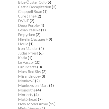
Blue Öyster Cult
(5)
Cattle Decapitation
(2)
Chappell Roan
(1)
Cure (The)
(2)
DVNE
(2)
Deep Purple
(4)
Eesah Yasuke
(1)
Empyrium
(2)
Higelin (Jacques)
(9)
Houle
(1)
Iron Maiden
(4)
Judas Priest
(6)
Katla
(1)
Le Vasco
(10)
Lux Incerta
(3)
Mars Red Sky
(2)
Misanthrope
(3)
Monkey3
(2)
Monkeys on Mars
(1)
Monolithe
(4)
Moriarty
(4)
Motörhead
(7)
New Model Army
(15)
Night Verses
(1)