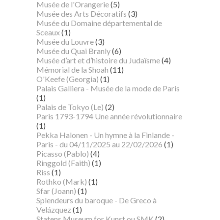
Musée de l'Orangerie
(5)
Musée des Arts Décoratifs
(3)
Musée du Domaine départemental de
Sceaux
(1)
Musée du Louvre
(3)
Musée du Quai Branly
(6)
Musée d’art et d’histoire du Judaïsme
(4)
Mémorial de la Shoah
(11)
O'Keefe (Georgia)
(1)
Palais Galliera - Musée de la mode de Paris
(1)
Palais de Tokyo (Le)
(2)
Paris 1793-1794 Une année révolutionnaire
(1)
Pekka Halonen - Un hymne à la Finlande -
Paris - du 04/11/2025 au 22/02/2026
(1)
Picasso (Pablo)
(4)
Ringgold (Faith)
(1)
Riss
(1)
Rothko (Mark)
(1)
Sfar (Joann)
(1)
Splendeurs du baroque - De Greco à
Velázquez
(1)
Statens Museum for Kunst ou SMK
(2)