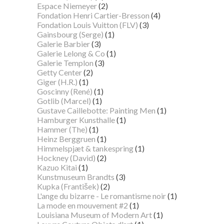
Espace Niemeyer
(2)
Fondation Henri Cartier-Bresson
(4)
Fondation Louis Vuitton (FLV)
(3)
Gainsbourg (Serge)
(1)
Galerie Barbier
(3)
Galerie Lelong & Co
(1)
Galerie Templon
(3)
Getty Center
(2)
Giger (H.R.)
(1)
Goscinny (René)
(1)
Gotlib (Marcel)
(1)
Gustave Caillebotte: Painting Men
(1)
Hamburger Kunsthalle
(1)
Hammer (The)
(1)
Heinz Berggruen
(1)
Himmelspjæt & tankespring
(1)
Hockney (David)
(2)
Kazuo Kitai
(1)
Kunstmuseum Brandts
(3)
Kupka (František)
(2)
L'ange du bizarre - Le romantisme noir
(1)
La mode en mouvement #2
(1)
Louisiana Museum of Modern Art
(1)