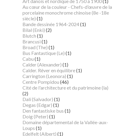
Art danois et nordique de 1750 à 1900
(1)
Au cœur de la couleur - Chefs-d’œuvre de la
porcelaine monochrome chinoise (8e -18e
siècle)
(1)
Bande dessinée 1964-2024
(1)
Bilal (Enki)
(2)
Blutch
(1)
Brancusi
(1)
Broad (The)
(1)
Bus Fantastique (Le)
(1)
Cabu
(1)
Calder (Alexander)
(1)
Calder. Rêver en équilibre
(1)
Carrington (Leonora)
(1)
Centre Pompidou
(46)
Cité de l'architecture et du patrimoine (la)
(2)
Dalí (Salvador)
(1)
Degas (Edgar)
(1)
Den fantastiske bus
(1)
Doig (Peter)
(1)
Domaine départemental de la Vallée-aux-
Loups
(1)
Edelfelt (Albert)
(1)