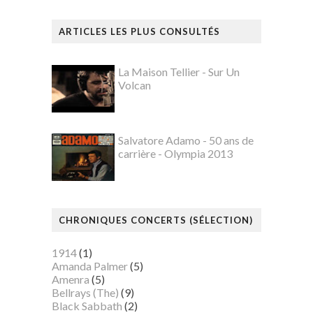
ARTICLES LES PLUS CONSULTÉS
La Maison Tellier - Sur Un
Volcan
Salvatore Adamo - 50 ans de
carrière - Olympia 2013
CHRONIQUES CONCERTS (SÉLECTION)
1914
(1)
Amanda Palmer
(5)
Amenra
(5)
Bellrays (The)
(9)
Black Sabbath
(2)