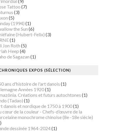
rimordial
(9)
ose Tattoo
(7)
aturnus
(3)
axon
(5)
unday (1994)
(1)
wallow the Sun
(6)
iéfaine (Hubert-Felix)
(3)
RNE
(1)
i Jon Roth
(5)
riah Heep
(4)
aho de Sagazan
(1)
CHRONIQUES EXPOS (SÉLECTION)
0 ans d'histoire de l'art danois
(1)
llemagne Années 1920
(1)
mazônia. Créations et futurs autochtones
(1)
ndo (Tadao)
(1)
rt danois et nordique de 1750 à 1900
(1)
 cœur de la couleur - Chefs-d’œuvre de la
orcelaine monochrome chinoise (8e -18e siècle)
)
ande dessinée 1964-2024
(1)