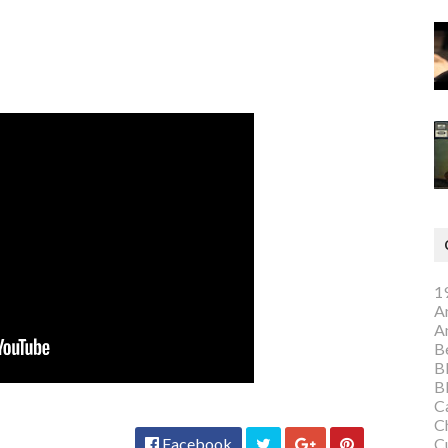
1
A
A
Be
B
B
C
C
C
Facebook