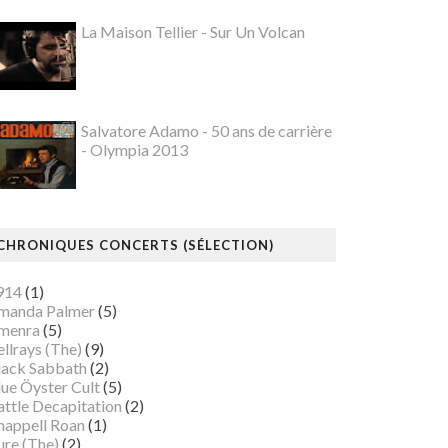
La Maison Tellier - Sur Un Volcan
Salvatore Adamo - 50 ans de carrière
- Olympia 2013
CHRONIQUES CONCERTS (SÉLECTION)
914
(1)
manda Palmer
(5)
menra
(5)
llrays (The)
(9)
lack Sabbath
(2)
lue Öyster Cult
(5)
attle Decapitation
(2)
happell Roan
(1)
ure (The)
(2)