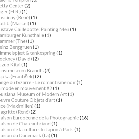
etty Center
(2)
ger (H.R.)
(1)
oscinny (René)
(1)
otlib (Marcel)
(1)
ustave Caillebotte: Painting Men
(1)
amburger Kunsthalle
(1)
ammer (The)
(1)
einz Berggruen
(1)
immelspjæt & tankespring
(1)
ockney (David)
(2)
azuo Kitai
(1)
unstmuseum Brandts
(3)
pka (František)
(2)
ange du bizarre - Le romantisme noir
(1)
a mode en mouvement #2
(1)
ouisiana Museum of Modern Art
(1)
ouvre Couture Objets d'art
(1)
uce (Maximilien)
(1)
agritte (René)
(2)
aison Européenne de la Photographie
(16)
aison de Chateaubriand
(1)
ison de la culture du Japon à Paris
(1)
aison du Danemark (La)
(1)