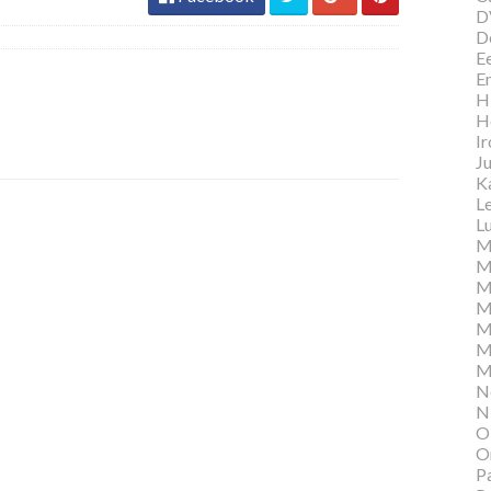
D
D
E
E
Hi
H
I
Ju
K
L
Lu
M
M
M
M
M
M
M
N
N
O
O
P