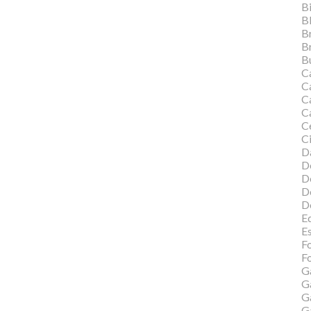
Bi
B
B
B
Bu
C
C
Ca
C
C
Ci
Da
D
D
D
D
Ed
E
F
Fo
G
G
G
G