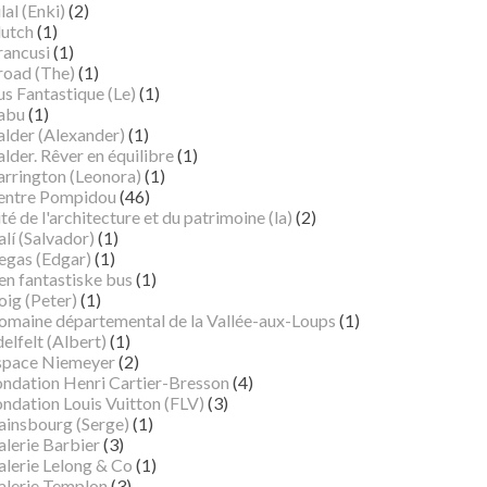
lal (Enki)
(2)
lutch
(1)
rancusi
(1)
road (The)
(1)
s Fantastique (Le)
(1)
abu
(1)
alder (Alexander)
(1)
lder. Rêver en équilibre
(1)
arrington (Leonora)
(1)
entre Pompidou
(46)
té de l'architecture et du patrimoine (la)
(2)
lí (Salvador)
(1)
egas (Edgar)
(1)
en fantastiske bus
(1)
oig (Peter)
(1)
omaine départemental de la Vallée-aux-Loups
(1)
elfelt (Albert)
(1)
space Niemeyer
(2)
ondation Henri Cartier-Bresson
(4)
ndation Louis Vuitton (FLV)
(3)
ainsbourg (Serge)
(1)
alerie Barbier
(3)
alerie Lelong & Co
(1)
alerie Templon
(3)