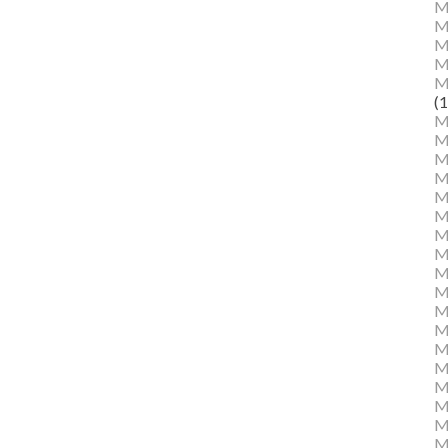
M
M
Ma
M
M
(1
M
M
M
M
Mu
M
M
M
M
M
M
M
M
M
M
M
Mu
M