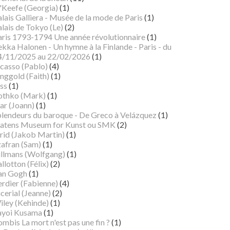
'Keefe (Georgia)
(1)
lais Galliera - Musée de la mode de Paris
(1)
lais de Tokyo (Le)
(2)
aris 1793-1794 Une année révolutionnaire
(1)
kka Halonen - Un hymne à la Finlande - Paris - du
4/11/2025 au 22/02/2026
(1)
icasso (Pablo)
(4)
nggold (Faith)
(1)
ss
(1)
othko (Mark)
(1)
ar (Joann)
(1)
plendeurs du baroque - De Greco à Velázquez
(1)
tatens Museum for Kunst ou SMK
(2)
rid (Jakob Martin)
(1)
zafran (Sam)
(1)
illmans (Wolfgang)
(1)
llotton (Félix)
(2)
an Gogh
(1)
erdier (Fabienne)
(4)
cerial (Jeanne)
(2)
iley (Kehinde)
(1)
ayoi Kusama
(1)
mbis La mort n'est pas une fin ?
(1)