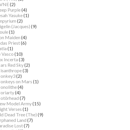
VNE
(2)
eep Purple
(4)
esah Yasuke
(1)
mpyrium
(2)
gelin (Jacques)
(9)
oule
(1)
ron Maiden
(4)
das Priest
(6)
atla
(1)
e Vasco
(10)
x Incerta
(3)
ars Red Sky
(2)
isanthrope
(3)
onkey3
(2)
onkeys on Mars
(1)
onolithe
(4)
oriarty
(4)
otörhead
(7)
ew Model Army
(15)
ight Verses
(1)
ld Dead Tree (The)
(9)
rphaned Land
(7)
aradise Lost
(7)