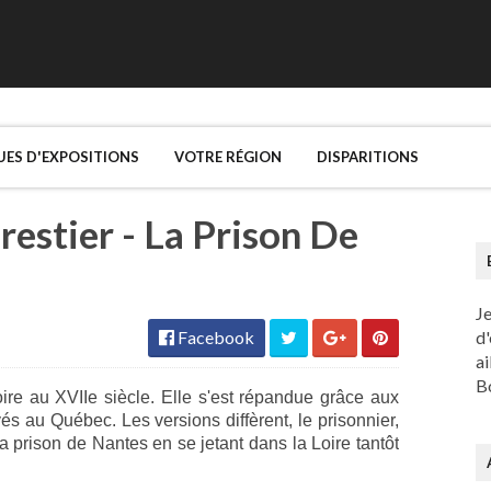
UES D'EXPOSITIONS
VOTRE RÉGION
DISPARITIONS
restier - La Prison De
J
Facebook
d'
ai
Bo
re au XVIIe siècle. Elle s'est répandue grâce aux
és au Québec. Les versions diffèrent, le prisonnier,
 la prison de Nantes en se jetant dans la Loire tantôt