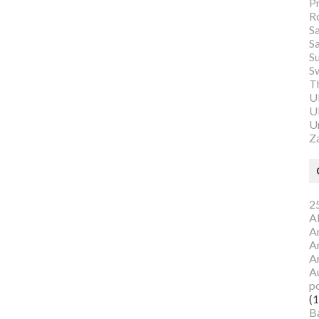
P
R
S
S
S
S
Th
U
Ul
U
Z
25
A
A
A
A
Au
p
(1
B