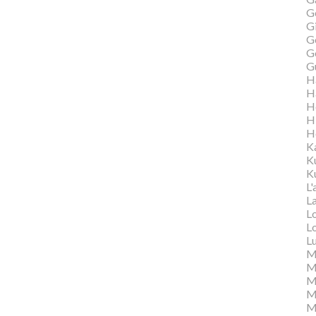
G
Gi
G
G
G
H
H
H
H
H
K
K
Ku
L'
L
L
L
L
M
M
M
Ma
M