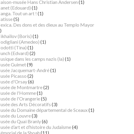
aison-musée Hans Christian Andersen
(1)
anet (Edouard)
(1)
nga. Tout un art !
(1)
atisse
(5)
exica. Des dons et des dieux au Templo Mayor
)
ikhaïlov (Boris)
(1)
odigliani (Amedeo)
(1)
odotti (Tina)
(1)
unch (Edvard)
(2)
sique dans les camps nazis (la)
(1)
usée Guimet
(9)
usée Jacquemart-André
(1)
usée Picasso
(2)
usée d'Orsay
(6)
usée de Montmartre
(2)
usée de l'Homme
(1)
usée de l'Orangerie
(5)
usée des Arts Décoratifs
(3)
usée du Domaine départemental de Sceaux
(1)
usée du Louvre
(3)
usée du Quai Branly
(6)
sée d’art et d’histoire du Judaïsme
(4)
émorial de la Shoah
(11)