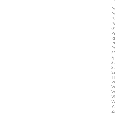
O
Pa
Pa
P
Pe
0
P
Ri
Ri
R
Sf
S
S
St
S
T
Va
V
V
Vi
W
Y
Zo