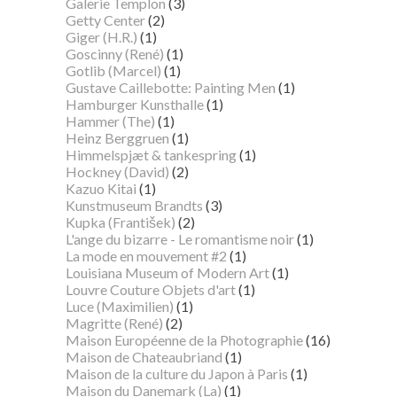
Galerie Templon
(3)
Getty Center
(2)
Giger (H.R.)
(1)
Goscinny (René)
(1)
Gotlib (Marcel)
(1)
Gustave Caillebotte: Painting Men
(1)
Hamburger Kunsthalle
(1)
Hammer (The)
(1)
Heinz Berggruen
(1)
Himmelspjæt & tankespring
(1)
Hockney (David)
(2)
Kazuo Kitai
(1)
Kunstmuseum Brandts
(3)
Kupka (František)
(2)
L'ange du bizarre - Le romantisme noir
(1)
La mode en mouvement #2
(1)
Louisiana Museum of Modern Art
(1)
Louvre Couture Objets d'art
(1)
Luce (Maximilien)
(1)
Magritte (René)
(2)
Maison Européenne de la Photographie
(16)
Maison de Chateaubriand
(1)
Maison de la culture du Japon à Paris
(1)
Maison du Danemark (La)
(1)