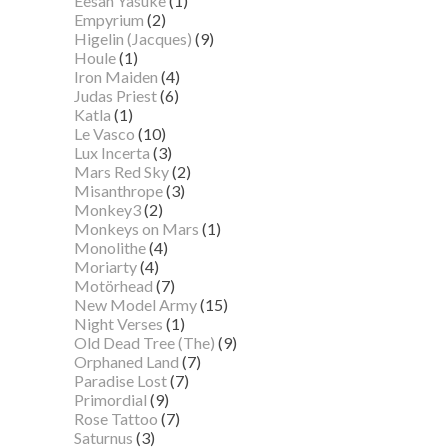
Eesah Yasuke
(1)
Empyrium
(2)
Higelin (Jacques)
(9)
Houle
(1)
Iron Maiden
(4)
Judas Priest
(6)
Katla
(1)
Le Vasco
(10)
Lux Incerta
(3)
Mars Red Sky
(2)
Misanthrope
(3)
Monkey3
(2)
Monkeys on Mars
(1)
Monolithe
(4)
Moriarty
(4)
Motörhead
(7)
New Model Army
(15)
Night Verses
(1)
Old Dead Tree (The)
(9)
Orphaned Land
(7)
Paradise Lost
(7)
Primordial
(9)
Rose Tattoo
(7)
Saturnus
(3)