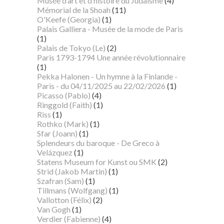
Musée d’art et d’histoire du Judaïsme
(4)
Mémorial de la Shoah
(11)
O'Keefe (Georgia)
(1)
Palais Galliera - Musée de la mode de Paris
(1)
Palais de Tokyo (Le)
(2)
Paris 1793-1794 Une année révolutionnaire
(1)
Pekka Halonen - Un hymne à la Finlande -
Paris - du 04/11/2025 au 22/02/2026
(1)
Picasso (Pablo)
(4)
Ringgold (Faith)
(1)
Riss
(1)
Rothko (Mark)
(1)
Sfar (Joann)
(1)
Splendeurs du baroque - De Greco à
Velázquez
(1)
Statens Museum for Kunst ou SMK
(2)
Strid (Jakob Martin)
(1)
Szafran (Sam)
(1)
Tillmans (Wolfgang)
(1)
Vallotton (Félix)
(2)
Van Gogh
(1)
Verdier (Fabienne)
(4)