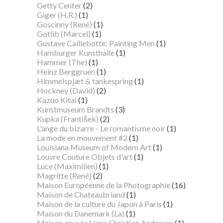
Getty Center
(2)
Giger (H.R.)
(1)
Goscinny (René)
(1)
Gotlib (Marcel)
(1)
Gustave Caillebotte: Painting Men
(1)
Hamburger Kunsthalle
(1)
Hammer (The)
(1)
Heinz Berggruen
(1)
Himmelspjæt & tankespring
(1)
Hockney (David)
(2)
Kazuo Kitai
(1)
Kunstmuseum Brandts
(3)
Kupka (František)
(2)
L'ange du bizarre - Le romantisme noir
(1)
La mode en mouvement #2
(1)
Louisiana Museum of Modern Art
(1)
Louvre Couture Objets d'art
(1)
Luce (Maximilien)
(1)
Magritte (René)
(2)
Maison Européenne de la Photographie
(16)
Maison de Chateaubriand
(1)
Maison de la culture du Japon à Paris
(1)
Maison du Danemark (La)
(1)
Maison-musée Hans Christian Andersen
(1)