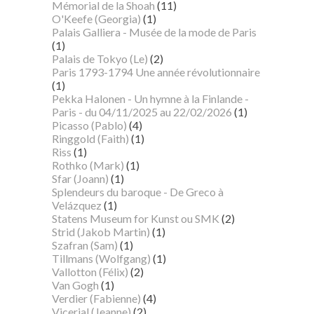
Mémorial de la Shoah
(11)
O'Keefe (Georgia)
(1)
Palais Galliera - Musée de la mode de Paris
(1)
Palais de Tokyo (Le)
(2)
Paris 1793-1794 Une année révolutionnaire
(1)
Pekka Halonen - Un hymne à la Finlande -
Paris - du 04/11/2025 au 22/02/2026
(1)
Picasso (Pablo)
(4)
Ringgold (Faith)
(1)
Riss
(1)
Rothko (Mark)
(1)
Sfar (Joann)
(1)
Splendeurs du baroque - De Greco à
Velázquez
(1)
Statens Museum for Kunst ou SMK
(2)
Strid (Jakob Martin)
(1)
Szafran (Sam)
(1)
Tillmans (Wolfgang)
(1)
Vallotton (Félix)
(2)
Van Gogh
(1)
Verdier (Fabienne)
(4)
Vicerial (Jeanne)
(2)