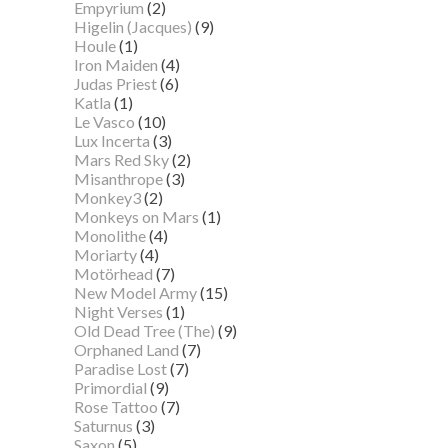
Empyrium
(2)
Higelin (Jacques)
(9)
Houle
(1)
Iron Maiden
(4)
Judas Priest
(6)
Katla
(1)
Le Vasco
(10)
Lux Incerta
(3)
Mars Red Sky
(2)
Misanthrope
(3)
Monkey3
(2)
Monkeys on Mars
(1)
Monolithe
(4)
Moriarty
(4)
Motörhead
(7)
New Model Army
(15)
Night Verses
(1)
Old Dead Tree (The)
(9)
Orphaned Land
(7)
Paradise Lost
(7)
Primordial
(9)
Rose Tattoo
(7)
Saturnus
(3)
Saxon
(5)