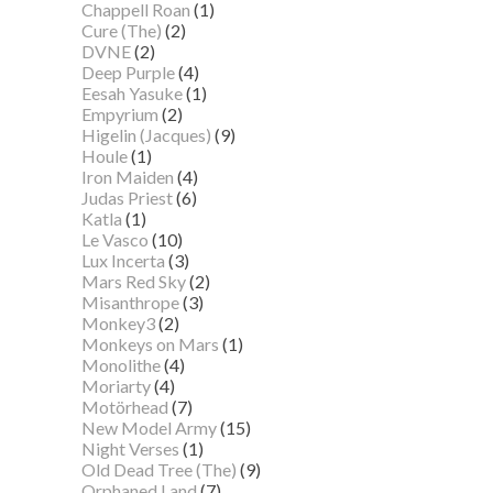
Chappell Roan
(1)
Cure (The)
(2)
DVNE
(2)
Deep Purple
(4)
Eesah Yasuke
(1)
Empyrium
(2)
Higelin (Jacques)
(9)
Houle
(1)
Iron Maiden
(4)
Judas Priest
(6)
Katla
(1)
Le Vasco
(10)
Lux Incerta
(3)
Mars Red Sky
(2)
Misanthrope
(3)
Monkey3
(2)
Monkeys on Mars
(1)
Monolithe
(4)
Moriarty
(4)
Motörhead
(7)
New Model Army
(15)
Night Verses
(1)
Old Dead Tree (The)
(9)
Orphaned Land
(7)