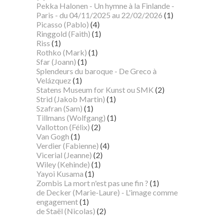
Pekka Halonen - Un hymne à la Finlande -
Paris - du 04/11/2025 au 22/02/2026
(1)
Picasso (Pablo)
(4)
Ringgold (Faith)
(1)
Riss
(1)
Rothko (Mark)
(1)
Sfar (Joann)
(1)
Splendeurs du baroque - De Greco à
Velázquez
(1)
Statens Museum for Kunst ou SMK
(2)
Strid (Jakob Martin)
(1)
Szafran (Sam)
(1)
Tillmans (Wolfgang)
(1)
Vallotton (Félix)
(2)
Van Gogh
(1)
Verdier (Fabienne)
(4)
Vicerial (Jeanne)
(2)
Wiley (Kehinde)
(1)
Yayoi Kusama
(1)
Zombis La mort n'est pas une fin ?
(1)
de Decker (Marie-Laure) - L'image comme
engagement
(1)
de Staël (Nicolas)
(2)