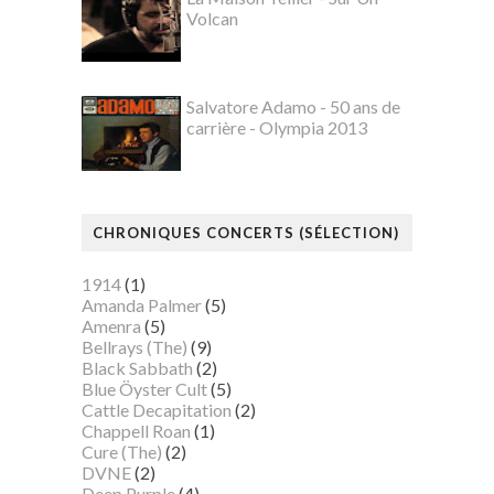
Volcan
Salvatore Adamo - 50 ans de
carrière - Olympia 2013
CHRONIQUES CONCERTS (SÉLECTION)
1914
(1)
Amanda Palmer
(5)
Amenra
(5)
Bellrays (The)
(9)
Black Sabbath
(2)
Blue Öyster Cult
(5)
Cattle Decapitation
(2)
Chappell Roan
(1)
Cure (The)
(2)
DVNE
(2)
Deep Purple
(4)