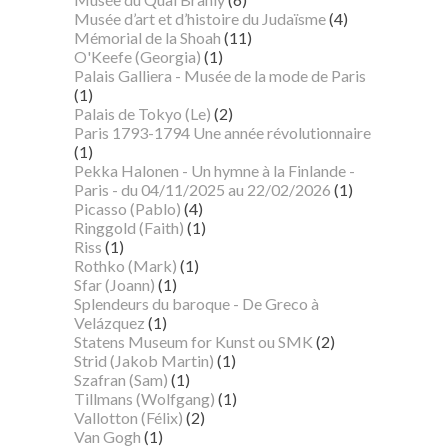
Musée d’art et d’histoire du Judaïsme
(4)
Mémorial de la Shoah
(11)
O'Keefe (Georgia)
(1)
Palais Galliera - Musée de la mode de Paris
(1)
Palais de Tokyo (Le)
(2)
Paris 1793-1794 Une année révolutionnaire
(1)
Pekka Halonen - Un hymne à la Finlande -
Paris - du 04/11/2025 au 22/02/2026
(1)
Picasso (Pablo)
(4)
Ringgold (Faith)
(1)
Riss
(1)
Rothko (Mark)
(1)
Sfar (Joann)
(1)
Splendeurs du baroque - De Greco à
Velázquez
(1)
Statens Museum for Kunst ou SMK
(2)
Strid (Jakob Martin)
(1)
Szafran (Sam)
(1)
Tillmans (Wolfgang)
(1)
Vallotton (Félix)
(2)
Van Gogh
(1)