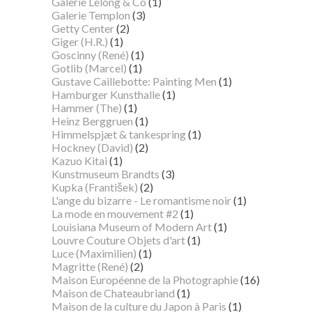
Galerie Lelong & Co
(1)
Galerie Templon
(3)
Getty Center
(2)
Giger (H.R.)
(1)
Goscinny (René)
(1)
Gotlib (Marcel)
(1)
Gustave Caillebotte: Painting Men
(1)
Hamburger Kunsthalle
(1)
Hammer (The)
(1)
Heinz Berggruen
(1)
Himmelspjæt & tankespring
(1)
Hockney (David)
(2)
Kazuo Kitai
(1)
Kunstmuseum Brandts
(3)
Kupka (František)
(2)
L'ange du bizarre - Le romantisme noir
(1)
La mode en mouvement #2
(1)
Louisiana Museum of Modern Art
(1)
Louvre Couture Objets d'art
(1)
Luce (Maximilien)
(1)
Magritte (René)
(2)
Maison Européenne de la Photographie
(16)
Maison de Chateaubriand
(1)
Maison de la culture du Japon à Paris
(1)