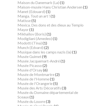
Maison du Danemark (La)
(1)
Maison-musée Hans Christian Andersen
(1)
Manet (Edouard)
(1)
Manga. Tout un art !
(1)
Matisse
(5)
Mexica. Des dons et des dieux au Templo
Mayor
(1)
Mikhaïlov (Boris)
(1)
Modigliani (Amedeo)
(1)
Modotti (Tina)
(1)
Munch (Edvard)
(2)
Musique dans les camps nazis (la)
(1)
Musée Guimet
(9)
Musée Jacquemart-André
(1)
Musée Picasso
(2)
Musée d'Orsay
(6)
Musée de Montmartre
(2)
Musée de l'Homme
(1)
Musée de l'Orangerie
(5)
Musée des Arts Décoratifs
(3)
Musée du Domaine départemental de
Sceaux
(1)
Musée du Louvre
(3)
Musée du Quai Branly
(6)