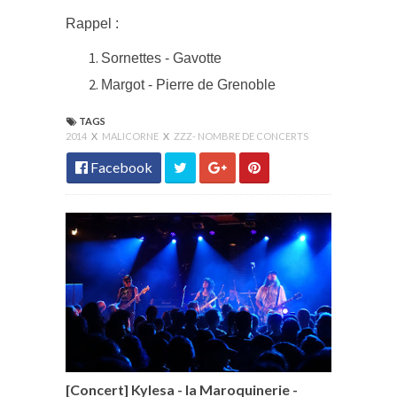
Rappel :
Sornettes - Gavotte
Margot - Pierre de Grenoble
TAGS
2014
X
MALICORNE
X
ZZZ- NOMBRE DE CONCERTS
Facebook
[Concert] Kylesa - la Maroquinerie -