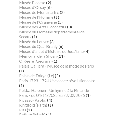
Musée Picasso
(2)
Musée d'Orsay
(6)
Musée de Montmartre
(2)
Musée de l'Homme
(1)
Musée de l'Orangerie
(5)
Musée des Arts Décoratifs
(3)
Musée du Domaine départemental de
Sceaux
(1)
Musée du Louvre
(3)
Musée du Quai Branly
(6)
Musée d’art et d’histoire du Judaïsme
(4)
Mémorial de la Shoah
(11)
O'Keefe (Georgia)
(1)
Palais Galliera - Musée de la mode de Paris
(1)
Palais de Tokyo (Le)
(2)
Paris 1793-1794 Une année révolutionnaire
(1)
Pekka Halonen - Un hymne à la Finlande -
Paris - du 04/11/2025 au 22/02/2026
(1)
Picasso (Pablo)
(4)
Ringgold (Faith)
(1)
Riss
(1)
Rothko (Mark)
(1)