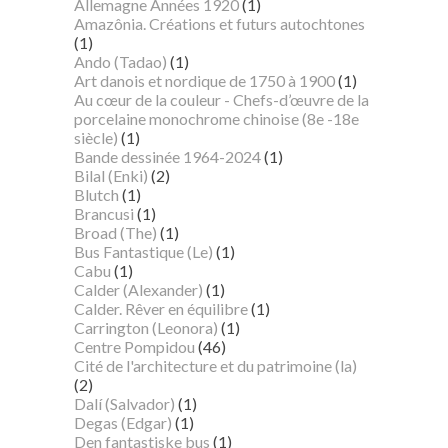
Allemagne Années 1920
(1)
Amazônia. Créations et futurs autochtones
(1)
Ando (Tadao)
(1)
Art danois et nordique de 1750 à 1900
(1)
Au cœur de la couleur - Chefs-d’œuvre de la
porcelaine monochrome chinoise (8e -18e
siècle)
(1)
Bande dessinée 1964-2024
(1)
Bilal (Enki)
(2)
Blutch
(1)
Brancusi
(1)
Broad (The)
(1)
Bus Fantastique (Le)
(1)
Cabu
(1)
Calder (Alexander)
(1)
Calder. Rêver en équilibre
(1)
Carrington (Leonora)
(1)
Centre Pompidou
(46)
Cité de l'architecture et du patrimoine (la)
(2)
Dalí (Salvador)
(1)
Degas (Edgar)
(1)
Den fantastiske bus
(1)