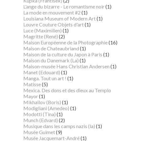
Kupka (František)
(2)
L'ange du bizarre - Le romantisme noir
(1)
La mode en mouvement #2
(1)
Louisiana Museum of Modern Art
(1)
Louvre Couture Objets d'art
(1)
Luce (Maximilien)
(1)
Magritte (René)
(2)
Maison Européenne de la Photographie
(16)
Maison de Chateaubriand
(1)
Maison de la culture du Japon à Paris
(1)
Maison du Danemark (La)
(1)
Maison-musée Hans Christian Andersen
(1)
Manet (Edouard)
(1)
Manga. Tout un art !
(1)
Matisse
(5)
Mexica. Des dons et des dieux au Templo
Mayor
(1)
Mikhaïlov (Boris)
(1)
Modigliani (Amedeo)
(1)
Modotti (Tina)
(1)
Munch (Edvard)
(2)
Musique dans les camps nazis (la)
(1)
Musée Guimet
(9)
Musée Jacquemart-André
(1)