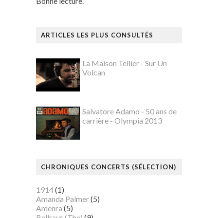
Bonne lecture.
ARTICLES LES PLUS CONSULTÉS
La Maison Tellier - Sur Un
Volcan
Salvatore Adamo - 50 ans de
carrière - Olympia 2013
CHRONIQUES CONCERTS (SÉLECTION)
1914
(1)
Amanda Palmer
(5)
Amenra
(5)
Bellrays (The)
(9)