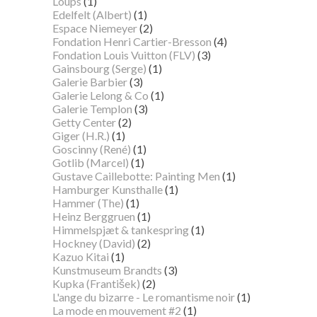
Loups
(1)
Edelfelt (Albert)
(1)
Espace Niemeyer
(2)
Fondation Henri Cartier-Bresson
(4)
Fondation Louis Vuitton (FLV)
(3)
Gainsbourg (Serge)
(1)
Galerie Barbier
(3)
Galerie Lelong & Co
(1)
Galerie Templon
(3)
Getty Center
(2)
Giger (H.R.)
(1)
Goscinny (René)
(1)
Gotlib (Marcel)
(1)
Gustave Caillebotte: Painting Men
(1)
Hamburger Kunsthalle
(1)
Hammer (The)
(1)
Heinz Berggruen
(1)
Himmelspjæt & tankespring
(1)
Hockney (David)
(2)
Kazuo Kitai
(1)
Kunstmuseum Brandts
(3)
Kupka (František)
(2)
L'ange du bizarre - Le romantisme noir
(1)
La mode en mouvement #2
(1)