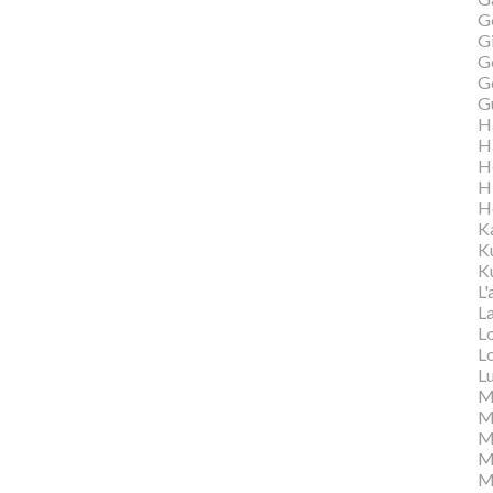
G
Gi
G
G
G
H
H
H
H
H
K
K
Ku
L'
L
L
L
L
M
M
M
Ma
M