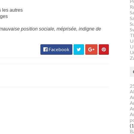
P
R
 les autres
S
nges
S
S
 mauvaise position sociale, méprisée, indigne de
S
Th
U
Ul
Facebook
U
Z
25
A
A
A
A
Au
p
(1
B