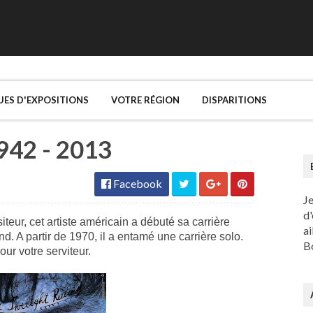
UES D'EXPOSITIONS
VOTRE RÉGION
DISPARITIONS
942 - 2013
Facebook
J
d'
teur, cet artiste américain a débuté sa carrière
ai
 A partir de 1970, il a entamé une carrière solo.
Bo
r votre serviteur.