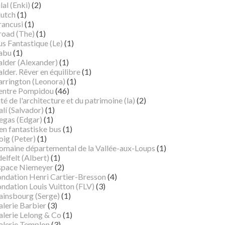
lal (Enki)
(2)
lutch
(1)
rancusi
(1)
road (The)
(1)
s Fantastique (Le)
(1)
abu
(1)
alder (Alexander)
(1)
lder. Rêver en équilibre
(1)
arrington (Leonora)
(1)
entre Pompidou
(46)
té de l'architecture et du patrimoine (la)
(2)
lí (Salvador)
(1)
egas (Edgar)
(1)
en fantastiske bus
(1)
oig (Peter)
(1)
omaine départemental de la Vallée-aux-Loups
(1)
elfelt (Albert)
(1)
space Niemeyer
(2)
ondation Henri Cartier-Bresson
(4)
ndation Louis Vuitton (FLV)
(3)
ainsbourg (Serge)
(1)
alerie Barbier
(3)
alerie Lelong & Co
(1)
alerie Templon
(3)