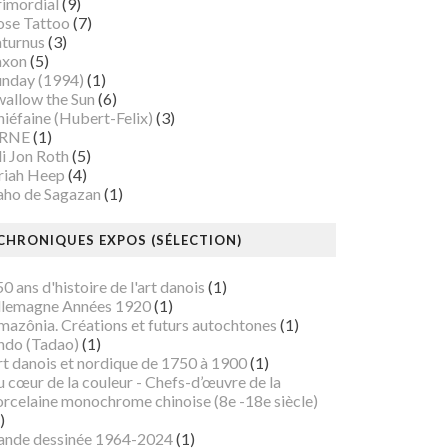
rimordial
(9)
ose Tattoo
(7)
aturnus
(3)
axon
(5)
unday (1994)
(1)
wallow the Sun
(6)
iéfaine (Hubert-Felix)
(3)
RNE
(1)
i Jon Roth
(5)
riah Heep
(4)
aho de Sagazan
(1)
CHRONIQUES EXPOS (SÉLECTION)
0 ans d'histoire de l'art danois
(1)
llemagne Années 1920
(1)
mazônia. Créations et futurs autochtones
(1)
ndo (Tadao)
(1)
rt danois et nordique de 1750 à 1900
(1)
 cœur de la couleur - Chefs-d’œuvre de la
orcelaine monochrome chinoise (8e -18e siècle)
)
ande dessinée 1964-2024
(1)