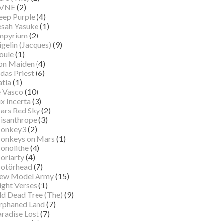
VNE
(2)
eep Purple
(4)
esah Yasuke
(1)
mpyrium
(2)
gelin (Jacques)
(9)
oule
(1)
ron Maiden
(4)
das Priest
(6)
atla
(1)
e Vasco
(10)
x Incerta
(3)
ars Red Sky
(2)
isanthrope
(3)
onkey3
(2)
onkeys on Mars
(1)
onolithe
(4)
oriarty
(4)
otörhead
(7)
ew Model Army
(15)
ight Verses
(1)
ld Dead Tree (The)
(9)
rphaned Land
(7)
aradise Lost
(7)