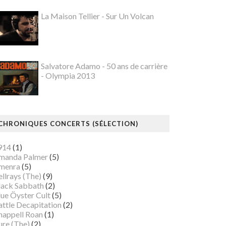
La Maison Tellier - Sur Un Volcan
Salvatore Adamo - 50 ans de carrière
- Olympia 2013
CHRONIQUES CONCERTS (SÉLECTION)
914
(1)
manda Palmer
(5)
menra
(5)
llrays (The)
(9)
lack Sabbath
(2)
lue Öyster Cult
(5)
attle Decapitation
(2)
happell Roan
(1)
ure (The)
(2)