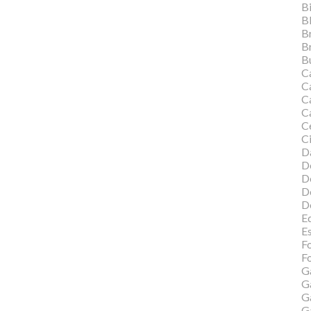
Bi
B
B
B
Bu
C
C
Ca
C
C
Ci
Da
D
D
D
D
Ed
E
F
Fo
G
G
G
G