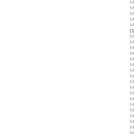
M
M
Ma
M
M
(1
M
M
M
M
Mu
M
M
M
M
M
M
M
M
M
M
M
Mu
M