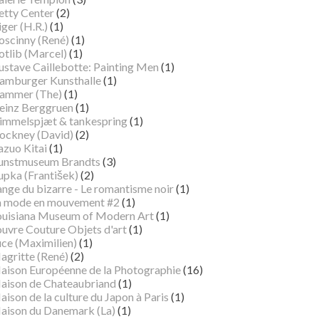
etty Center
(2)
ger (H.R.)
(1)
oscinny (René)
(1)
otlib (Marcel)
(1)
ustave Caillebotte: Painting Men
(1)
amburger Kunsthalle
(1)
ammer (The)
(1)
einz Berggruen
(1)
immelspjæt & tankespring
(1)
ockney (David)
(2)
azuo Kitai
(1)
unstmuseum Brandts
(3)
pka (František)
(2)
ange du bizarre - Le romantisme noir
(1)
a mode en mouvement #2
(1)
ouisiana Museum of Modern Art
(1)
ouvre Couture Objets d'art
(1)
uce (Maximilien)
(1)
agritte (René)
(2)
aison Européenne de la Photographie
(16)
aison de Chateaubriand
(1)
ison de la culture du Japon à Paris
(1)
aison du Danemark (La)
(1)