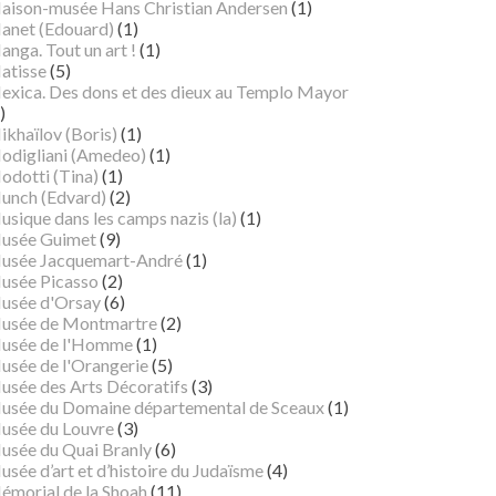
aison-musée Hans Christian Andersen
(1)
anet (Edouard)
(1)
nga. Tout un art !
(1)
atisse
(5)
exica. Des dons et des dieux au Templo Mayor
)
ikhaïlov (Boris)
(1)
odigliani (Amedeo)
(1)
odotti (Tina)
(1)
unch (Edvard)
(2)
sique dans les camps nazis (la)
(1)
usée Guimet
(9)
usée Jacquemart-André
(1)
usée Picasso
(2)
usée d'Orsay
(6)
usée de Montmartre
(2)
usée de l'Homme
(1)
usée de l'Orangerie
(5)
usée des Arts Décoratifs
(3)
usée du Domaine départemental de Sceaux
(1)
usée du Louvre
(3)
usée du Quai Branly
(6)
sée d’art et d’histoire du Judaïsme
(4)
émorial de la Shoah
(11)