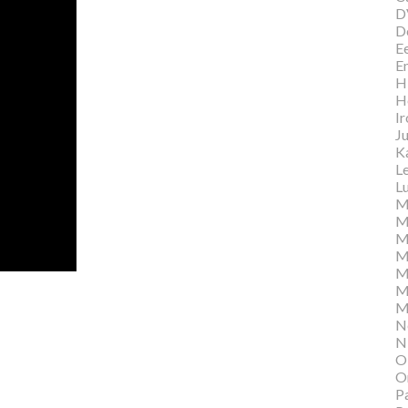
D
D
E
E
Hi
H
I
Ju
K
L
Lu
M
M
M
M
M
M
M
N
N
O
O
P