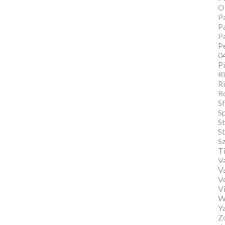
O
Pa
Pa
P
Pe
0
P
Ri
Ri
R
Sf
S
S
St
S
T
Va
V
V
Vi
W
Y
Zo