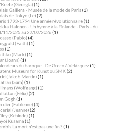
'Keefe (Georgia)
(1)
lais Galliera - Musée de la mode de Paris
(1)
lais de Tokyo (Le)
(2)
aris 1793-1794 Une année révolutionnaire
(1)
kka Halonen - Un hymne à la Finlande - Paris - du
4/11/2025 au 22/02/2026
(1)
icasso (Pablo)
(4)
nggold (Faith)
(1)
ss
(1)
othko (Mark)
(1)
ar (Joann)
(1)
plendeurs du baroque - De Greco à Velázquez
(1)
tatens Museum for Kunst ou SMK
(2)
rid (Jakob Martin)
(1)
zafran (Sam)
(1)
illmans (Wolfgang)
(1)
llotton (Félix)
(2)
an Gogh
(1)
erdier (Fabienne)
(4)
cerial (Jeanne)
(2)
iley (Kehinde)
(1)
ayoi Kusama
(1)
mbis La mort n'est pas une fin ?
(1)