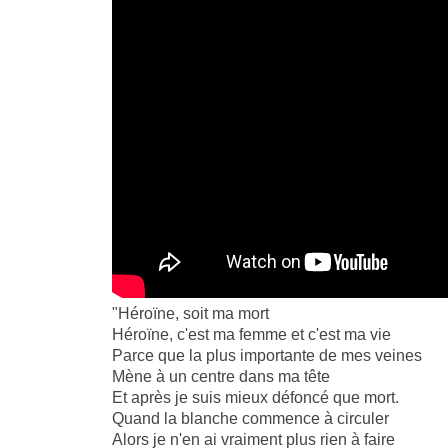
"Héroïne, soit ma mort
Héroïne, c'est ma femme et c'est ma vie
Parce que la plus importante de mes veines
Mène à un centre dans ma tête
Et après je suis mieux défoncé que mort.
Quand la blanche commence à circuler
Alors je n'en ai vraiment plus rien à faire