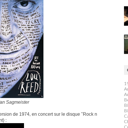
1
A
A
Be
fan Sagmeister
B
B
ersion de 1974, en concert sur le disque "Rock n
C
t) :
C
C