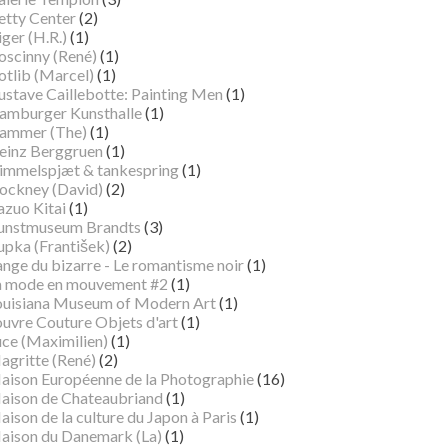
etty Center
(2)
ger (H.R.)
(1)
oscinny (René)
(1)
otlib (Marcel)
(1)
ustave Caillebotte: Painting Men
(1)
amburger Kunsthalle
(1)
ammer (The)
(1)
einz Berggruen
(1)
immelspjæt & tankespring
(1)
ockney (David)
(2)
azuo Kitai
(1)
unstmuseum Brandts
(3)
pka (František)
(2)
ange du bizarre - Le romantisme noir
(1)
a mode en mouvement #2
(1)
ouisiana Museum of Modern Art
(1)
ouvre Couture Objets d'art
(1)
uce (Maximilien)
(1)
agritte (René)
(2)
aison Européenne de la Photographie
(16)
aison de Chateaubriand
(1)
ison de la culture du Japon à Paris
(1)
aison du Danemark (La)
(1)