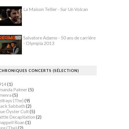
La Maison Tellier - Sur Un Volcan
Salvatore Adamo - 50 ans de carrière
- Olympia 2013
CHRONIQUES CONCERTS (SÉLECTION)
914
(1)
manda Palmer
(5)
menra
(5)
llrays (The)
(9)
lack Sabbath
(2)
lue Öyster Cult
(5)
attle Decapitation
(2)
happell Roan
(1)
ure (The)
(2)