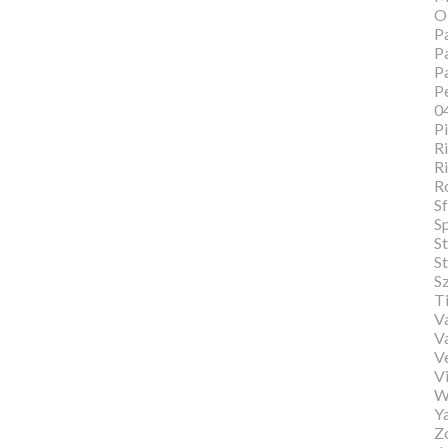
O
Pa
Pa
P
Pe
0
P
Ri
Ri
R
Sf
S
S
St
S
T
Va
V
V
Vi
W
Y
Zo