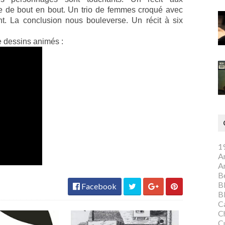
e de bout en bout. Un trio de femmes croqué avec
nt. La conclusion nous bouleverse. Un récit à six
e dessins animés :
1
A
A
Be
B
Facebook
B
C
C
C