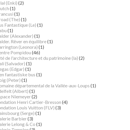
lal (Enki)
(2)
lutch
(1)
rancusi
(1)
road (The)
(1)
s Fantastique (Le)
(1)
abu
(1)
alder (Alexander)
(1)
lder. Rêver en équilibre
(1)
arrington (Leonora)
(1)
entre Pompidou
(46)
té de l'architecture et du patrimoine (la)
(2)
lí (Salvador)
(1)
egas (Edgar)
(1)
en fantastiske bus
(1)
oig (Peter)
(1)
omaine départemental de la Vallée-aux-Loups
(1)
elfelt (Albert)
(1)
space Niemeyer
(2)
ondation Henri Cartier-Bresson
(4)
ndation Louis Vuitton (FLV)
(3)
ainsbourg (Serge)
(1)
alerie Barbier
(3)
alerie Lelong & Co
(1)
alerie Templon
(3)