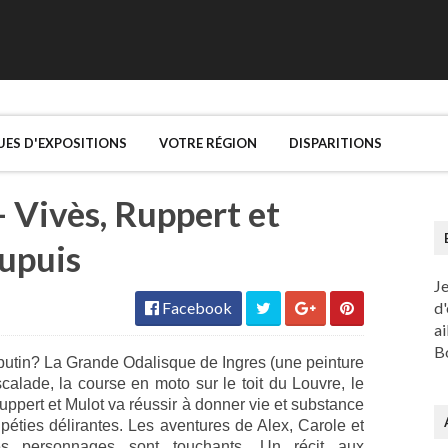
UES D'EXPOSITIONS
VOTRE RÉGION
DISPARITIONS
 Vivès, Ruppert et
Dupuis
J
Facebook
d'
ai
Bo
 butin? La Grande Odalisque de Ingres (une peinture
alade, la course en moto sur le toit du Louvre, le
Ruppert et Mulot va réussir à donner vie et substance
péties délirantes. Les aventures de Alex, Carole et
es personnages sont touchants. Un récit aux