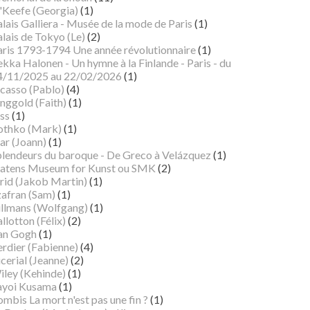
'Keefe (Georgia)
(1)
lais Galliera - Musée de la mode de Paris
(1)
lais de Tokyo (Le)
(2)
aris 1793-1794 Une année révolutionnaire
(1)
kka Halonen - Un hymne à la Finlande - Paris - du
4/11/2025 au 22/02/2026
(1)
icasso (Pablo)
(4)
nggold (Faith)
(1)
ss
(1)
othko (Mark)
(1)
ar (Joann)
(1)
plendeurs du baroque - De Greco à Velázquez
(1)
tatens Museum for Kunst ou SMK
(2)
rid (Jakob Martin)
(1)
zafran (Sam)
(1)
illmans (Wolfgang)
(1)
llotton (Félix)
(2)
an Gogh
(1)
erdier (Fabienne)
(4)
cerial (Jeanne)
(2)
iley (Kehinde)
(1)
ayoi Kusama
(1)
mbis La mort n'est pas une fin ?
(1)