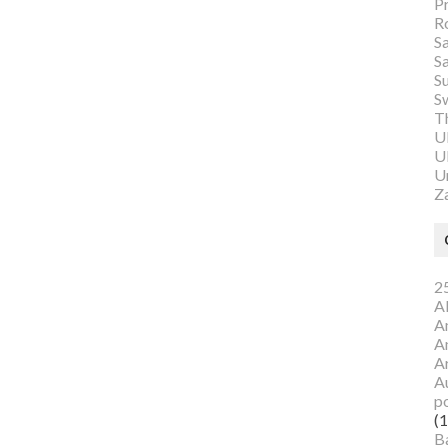
P
R
S
S
S
S
Th
U
Ul
U
Z
25
A
A
A
A
Au
p
(1
B