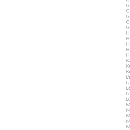
G
Gi
G
G
G
H
H
H
H
H
K
K
Ku
L'
L
L
L
L
M
M
M
Ma
M