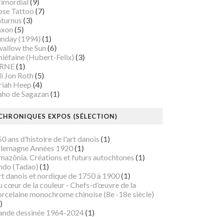
rimordial
(9)
ose Tattoo
(7)
aturnus
(3)
axon
(5)
unday (1994)
(1)
wallow the Sun
(6)
iéfaine (Hubert-Felix)
(3)
RNE
(1)
i Jon Roth
(5)
riah Heep
(4)
aho de Sagazan
(1)
CHRONIQUES EXPOS (SÉLECTION)
0 ans d'histoire de l'art danois
(1)
llemagne Années 1920
(1)
mazônia. Créations et futurs autochtones
(1)
ndo (Tadao)
(1)
rt danois et nordique de 1750 à 1900
(1)
 cœur de la couleur - Chefs-d’œuvre de la
orcelaine monochrome chinoise (8e -18e siècle)
)
ande dessinée 1964-2024
(1)