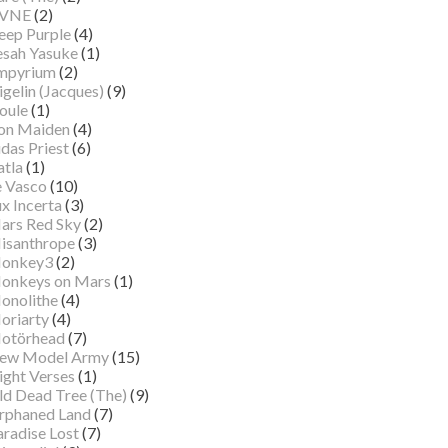
VNE
(2)
eep Purple
(4)
esah Yasuke
(1)
mpyrium
(2)
gelin (Jacques)
(9)
oule
(1)
ron Maiden
(4)
das Priest
(6)
atla
(1)
e Vasco
(10)
x Incerta
(3)
ars Red Sky
(2)
isanthrope
(3)
onkey3
(2)
onkeys on Mars
(1)
onolithe
(4)
oriarty
(4)
otörhead
(7)
ew Model Army
(15)
ight Verses
(1)
ld Dead Tree (The)
(9)
rphaned Land
(7)
aradise Lost
(7)