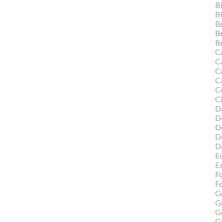
Bi
B
B
B
Bu
C
C
Ca
C
C
Ci
Da
D
D
D
D
Ed
E
F
Fo
G
G
G
G