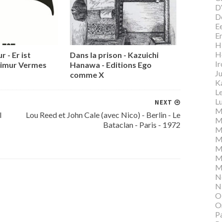
D
D
E
E
Hi
H
r - Er ist
Dans la prison - Kazuichi
I
Timur Vermes
Hanawa - Editions Ego
Ju
comme X
K
L
Lu
NEXT
M
l
Lou Reed et John Cale (avec Nico) - Berlin - Le
M
Bataclan - Paris - 1972
M
M
M
M
M
N
N
O
O
P