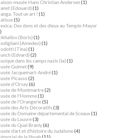
aison-musée Hans Christian Andersen
(1)
anet (Edouard)
(1)
nga. Tout un art !
(1)
atisse
(5)
exica. Des dons et des dieux au Templo Mayor
)
ikhaïlov (Boris)
(1)
odigliani (Amedeo)
(1)
odotti (Tina)
(1)
unch (Edvard)
(2)
sique dans les camps nazis (la)
(1)
usée Guimet
(9)
usée Jacquemart-André
(1)
usée Picasso
(2)
usée d'Orsay
(6)
usée de Montmartre
(2)
usée de l'Homme
(1)
usée de l'Orangerie
(5)
usée des Arts Décoratifs
(3)
usée du Domaine départemental de Sceaux
(1)
usée du Louvre
(3)
usée du Quai Branly
(6)
sée d’art et d’histoire du Judaïsme
(4)
émorial de la Shoah
(11)