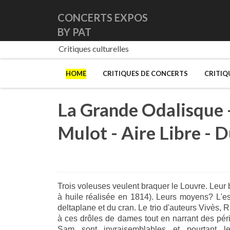
CONCERTS EXPOS
BY PAT
Critiques culturelles
HOME
CRITIQUES DE CONCERTS
CRITIQ
La Grande Odalisque -
Mulot - Aire Libre - 
Trois voleuses veulent braquer le Louvre. Leur
à huile réalisée en 1814). Leurs moyens? L'esc
deltaplane et du cran. Le trio d'auteurs Vivès, 
à ces drôles de dames tout en narrant des péri
Sam sont invraisemblables et pourtant l