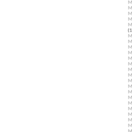
M
M
Ma
M
M
(1
M
M
M
M
Mu
M
M
M
M
M
M
M
M
M
M
M
Mu
M