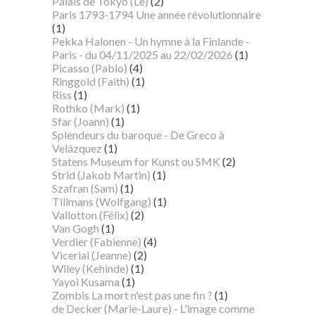
Palais de Tokyo (Le)
(2)
Paris 1793-1794 Une année révolutionnaire
(1)
Pekka Halonen - Un hymne à la Finlande -
Paris - du 04/11/2025 au 22/02/2026
(1)
Picasso (Pablo)
(4)
Ringgold (Faith)
(1)
Riss
(1)
Rothko (Mark)
(1)
Sfar (Joann)
(1)
Splendeurs du baroque - De Greco à
Velázquez
(1)
Statens Museum for Kunst ou SMK
(2)
Strid (Jakob Martin)
(1)
Szafran (Sam)
(1)
Tillmans (Wolfgang)
(1)
Vallotton (Félix)
(2)
Van Gogh
(1)
Verdier (Fabienne)
(4)
Vicerial (Jeanne)
(2)
Wiley (Kehinde)
(1)
Yayoi Kusama
(1)
Zombis La mort n'est pas une fin ?
(1)
de Decker (Marie-Laure) - L'image comme