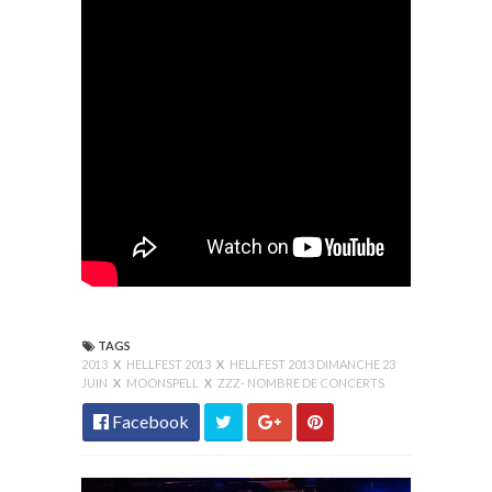
TAGS
2013
X
HELLFEST 2013
X
HELLFEST 2013 DIMANCHE 23
JUIN
X
MOONSPELL
X
ZZZ- NOMBRE DE CONCERTS
Facebook