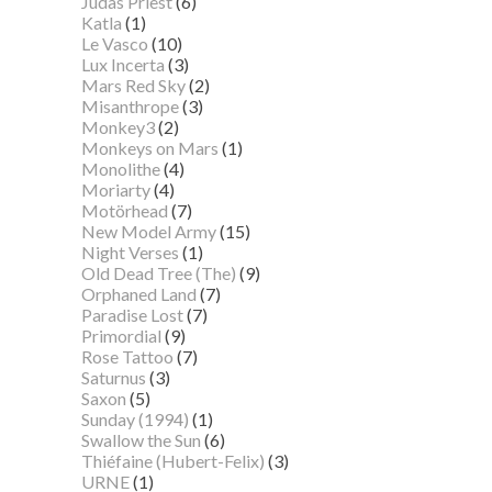
Judas Priest
(6)
Katla
(1)
Le Vasco
(10)
Lux Incerta
(3)
Mars Red Sky
(2)
Misanthrope
(3)
Monkey3
(2)
Monkeys on Mars
(1)
Monolithe
(4)
Moriarty
(4)
Motörhead
(7)
New Model Army
(15)
Night Verses
(1)
Old Dead Tree (The)
(9)
Orphaned Land
(7)
Paradise Lost
(7)
Primordial
(9)
Rose Tattoo
(7)
Saturnus
(3)
Saxon
(5)
Sunday (1994)
(1)
Swallow the Sun
(6)
Thiéfaine (Hubert-Felix)
(3)
URNE
(1)