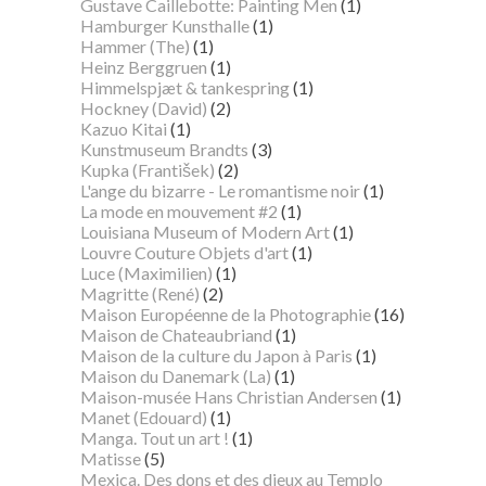
Gustave Caillebotte: Painting Men
(1)
Hamburger Kunsthalle
(1)
Hammer (The)
(1)
Heinz Berggruen
(1)
Himmelspjæt & tankespring
(1)
Hockney (David)
(2)
Kazuo Kitai
(1)
Kunstmuseum Brandts
(3)
Kupka (František)
(2)
L'ange du bizarre - Le romantisme noir
(1)
La mode en mouvement #2
(1)
Louisiana Museum of Modern Art
(1)
Louvre Couture Objets d'art
(1)
Luce (Maximilien)
(1)
Magritte (René)
(2)
Maison Européenne de la Photographie
(16)
Maison de Chateaubriand
(1)
Maison de la culture du Japon à Paris
(1)
Maison du Danemark (La)
(1)
Maison-musée Hans Christian Andersen
(1)
Manet (Edouard)
(1)
Manga. Tout un art !
(1)
Matisse
(5)
Mexica. Des dons et des dieux au Templo