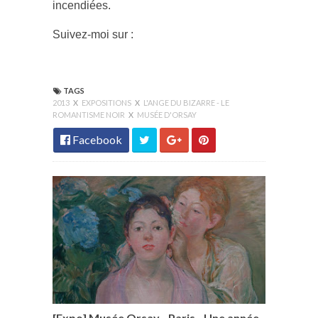
incendiées.
Suivez-moi sur :
TAGS
2013
X
EXPOSITIONS
X
L'ANGE DU BIZARRE - LE
ROMANTISME NOIR
X
MUSÉE D'ORSAY
Facebook
[Expo] Musée Orsay - Paris - Une année