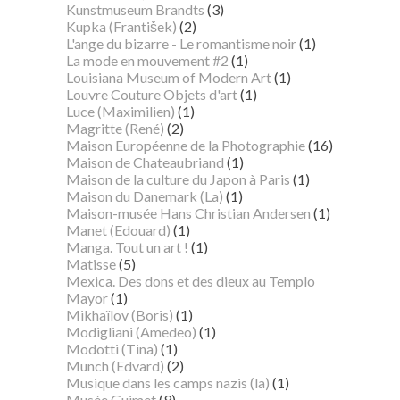
Kunstmuseum Brandts
(3)
Kupka (František)
(2)
L'ange du bizarre - Le romantisme noir
(1)
La mode en mouvement #2
(1)
Louisiana Museum of Modern Art
(1)
Louvre Couture Objets d'art
(1)
Luce (Maximilien)
(1)
Magritte (René)
(2)
Maison Européenne de la Photographie
(16)
Maison de Chateaubriand
(1)
Maison de la culture du Japon à Paris
(1)
Maison du Danemark (La)
(1)
Maison-musée Hans Christian Andersen
(1)
Manet (Edouard)
(1)
Manga. Tout un art !
(1)
Matisse
(5)
Mexica. Des dons et des dieux au Templo
Mayor
(1)
Mikhaïlov (Boris)
(1)
Modigliani (Amedeo)
(1)
Modotti (Tina)
(1)
Munch (Edvard)
(2)
Musique dans les camps nazis (la)
(1)
Musée Guimet
(9)