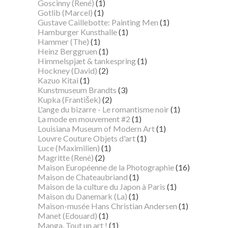
Goscinny (René)
(1)
Gotlib (Marcel)
(1)
Gustave Caillebotte: Painting Men
(1)
Hamburger Kunsthalle
(1)
Hammer (The)
(1)
Heinz Berggruen
(1)
Himmelspjæt & tankespring
(1)
Hockney (David)
(2)
Kazuo Kitai
(1)
Kunstmuseum Brandts
(3)
Kupka (František)
(2)
L'ange du bizarre - Le romantisme noir
(1)
La mode en mouvement #2
(1)
Louisiana Museum of Modern Art
(1)
Louvre Couture Objets d'art
(1)
Luce (Maximilien)
(1)
Magritte (René)
(2)
Maison Européenne de la Photographie
(16)
Maison de Chateaubriand
(1)
Maison de la culture du Japon à Paris
(1)
Maison du Danemark (La)
(1)
Maison-musée Hans Christian Andersen
(1)
Manet (Edouard)
(1)
Manga. Tout un art !
(1)