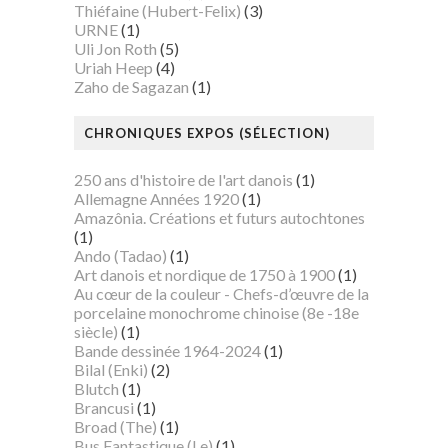
Thiéfaine (Hubert-Felix)
(3)
URNE
(1)
Uli Jon Roth
(5)
Uriah Heep
(4)
Zaho de Sagazan
(1)
CHRONIQUES EXPOS (SÉLECTION)
250 ans d'histoire de l'art danois
(1)
Allemagne Années 1920
(1)
Amazônia. Créations et futurs autochtones
(1)
Ando (Tadao)
(1)
Art danois et nordique de 1750 à 1900
(1)
Au cœur de la couleur - Chefs-d’œuvre de la
porcelaine monochrome chinoise (8e -18e
siècle)
(1)
Bande dessinée 1964-2024
(1)
Bilal (Enki)
(2)
Blutch
(1)
Brancusi
(1)
Broad (The)
(1)
Bus Fantastique (Le)
(1)