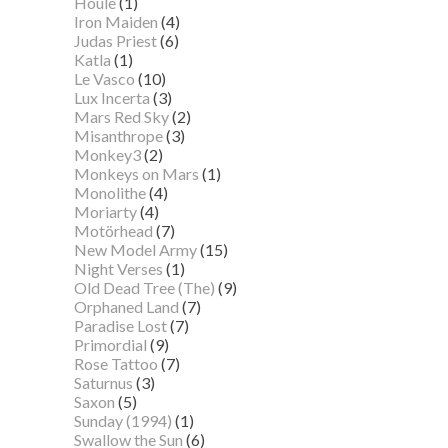
Houle
(1)
Iron Maiden
(4)
Judas Priest
(6)
Katla
(1)
Le Vasco
(10)
Lux Incerta
(3)
Mars Red Sky
(2)
Misanthrope
(3)
Monkey3
(2)
Monkeys on Mars
(1)
Monolithe
(4)
Moriarty
(4)
Motörhead
(7)
New Model Army
(15)
Night Verses
(1)
Old Dead Tree (The)
(9)
Orphaned Land
(7)
Paradise Lost
(7)
Primordial
(9)
Rose Tattoo
(7)
Saturnus
(3)
Saxon
(5)
Sunday (1994)
(1)
Swallow the Sun
(6)